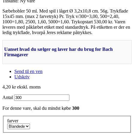
Tilstand:
Ny vare
Sæbebobler
50 ml.
Med spil i låget Ø 3,2x10,8 cm. 56g. Trykflade
15x45 mm. (max 2 farvetryk) Pr. Tryk v/300=3,00, 500=2,40,
1000=1,80, 2500, 1,60, 5000=1,60. Trykopstart 530,00 kr. Varen
leveres med påklæbet etiket med standardtryk. På etiketten er der en
ledig trykflade, hvorpå Jeres reklame påtrykkes.
Uanset hvad du sælger og laver har du brug for Bach
Firmagaver
Send til en ven
Udskriv
4,20 kr
ekskl. moms
Antal
For denne vare, skal du mindst købe
300
farver