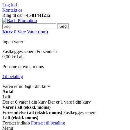
Log ind
Kontakt os
Ring til os:
+45 81441212
Søg
Kurv
0
Vare
Varer
(tom)
Ingen varer
Fastlægges senere
Forsendelse
0,00 kr
I alt
Priserne er excl. moms
Til betaling
Varen er nu lagt i din kurv
Antal
I alt
Der er
0
varer i din kurv
Der er 1 vare i din kurv
Varer i alt (ekskl. moms)
Forsendelse i alt (ekskl. moms)
Fastlægges senere
I alt (ekskl. moms)
Fortsæt indkøb
Fortsæt til betaling
Menu