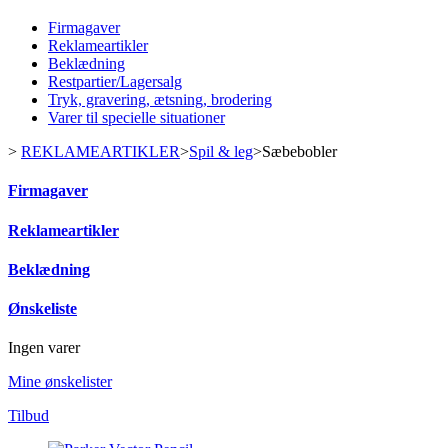
Firmagaver
Reklameartikler
Beklædning
Restpartier/Lagersalg
Tryk, gravering, ætsning, brodering
Varer til specielle situationer
>
REKLAMEARTIKLER
>
Spil & leg
>
Sæbebobler
Firmagaver
Reklameartikler
Beklædning
Ønskeliste
Ingen varer
Mine ønskelister
Tilbud