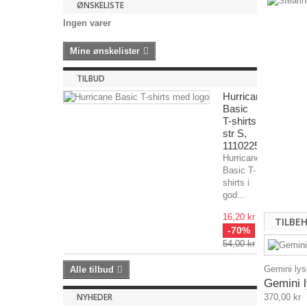
ØNSKELISTE
Ingen varer
Mine ønskelister
TILBUD
Hurricane
Basic
T-shirts
str S,
1110225TILBUDa6
Hurricane
Basic T-
shirts i
god...
16,20 kr
TILBE
-70%
54,00 kr
Gemini lys
Alle tilbud
Gemini l
NYHEDER
370,00 kr