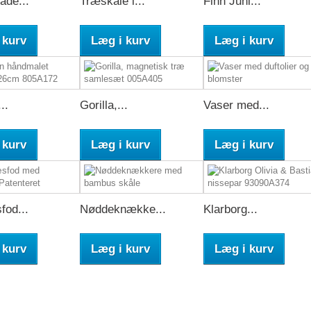
ade...
Træskåle i...
Finn Juhl...
 kurv
Læg i kurv
Læg i kurv
..
Gorilla,...
Vaser med...
 kurv
Læg i kurv
Læg i kurv
fod...
Nøddeknække...
Klarborg...
 kurv
Læg i kurv
Læg i kurv