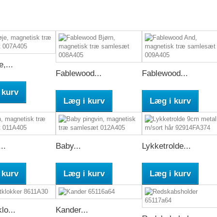
,...
Fablewood...
Fablewood...
 kurv
Læg i kurv
Læg i kurv
..
Baby...
Lykketrolde...
 kurv
Læg i kurv
Læg i kurv
lo...
Kander...