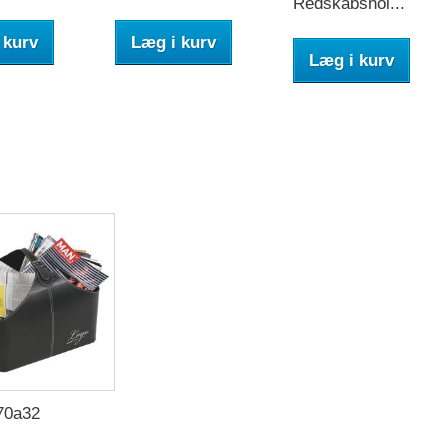
Redskabshol...
 kurv
Læg i kurv
Læg i kurv
70a32