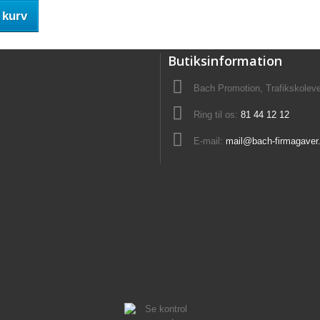
 kurv
Butiksinformation
Bach Promotion, Trafikskolev
Ring til os:
81 44 12 12
E-mail:
mail@bach-firmagaver