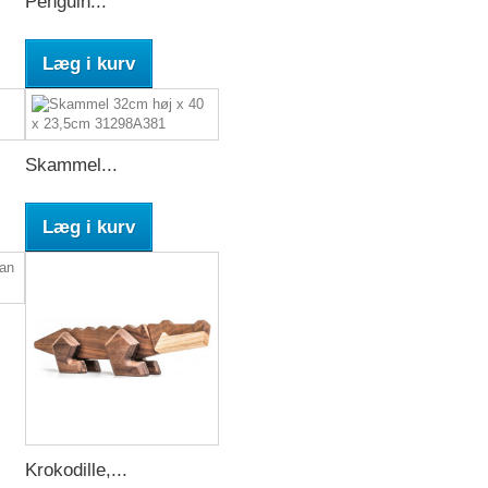
Penguin...
Læg i kurv
Skammel...
Læg i kurv
Krokodille,...