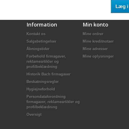
Læg i
Information
Min konto
Kontakt os
Mine ordrer
Salgsbetingelser
Mine kreditnotaer
Åbningstider
Mine adresser
Forbehold firmagaver,
Mine oplysninger
reklameartikler og
profilbeklædning
Historik Bach firmagaver
Beskatningsregler
Hygiejneforhold
Persondataforordning
firmagaver, reklameartikler og
profilbeklædning
Oversigt