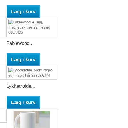
Læg i kurv
Fablewood...
Læg i kurv
Lykketrolde...
Læg i kurv