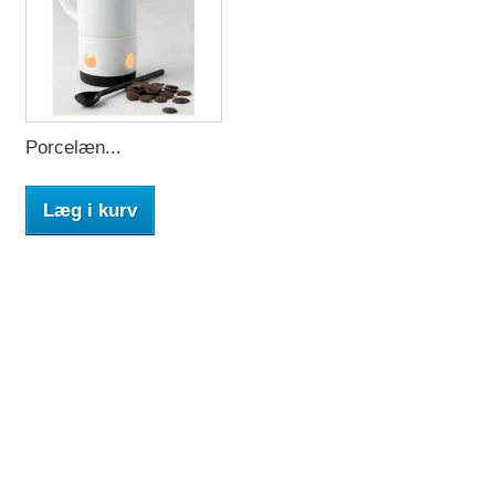
Porcelæn...
Læg i kurv