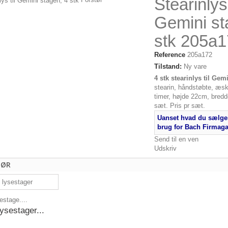
Stearinlys 
Gemini st
stk 205a
Reference
205a172
Tilstand:
Ny vare
4 stk stearinlys til Gem
stearin, håndstøbte, æsk
timer, højde 22cm, bredd
sæt. Pris pr sæt.
1
Uanset hvad du sælger
brug for Bach Firmag
Send til en ven
Udskriv
HØR
estage....
ysestager...