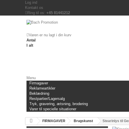
Log ind
Kontakt os
Ring til os:
+45 81441212
Varen er nu lagt i din kurv
Antal
I alt
Menu
Firmagaver
Reklameartikler
Beklædning
Restpartier/Lagersalg
Tryk, gravering, ætsning, brodering
Varer til specielle situationer
FIRMAGAVER
Brugskunst
Stearinlys til G