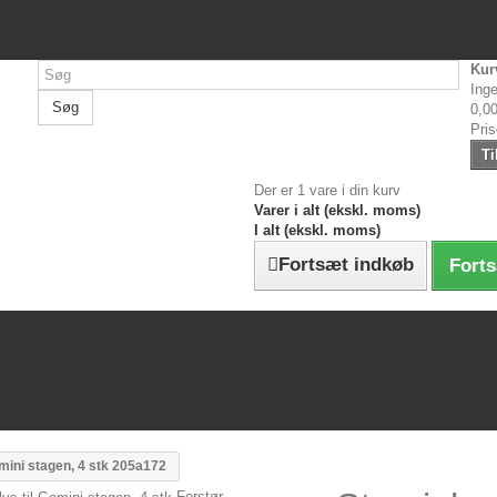
Kur
Inge
Søg
0,00
Pri
Ti
Der er 1 vare i din kurv
Varer i alt (ekskl. moms)
I alt (ekskl. moms)
Fortsæt indkøb
Forts
emini stagen, 4 stk 205a172
Forstør