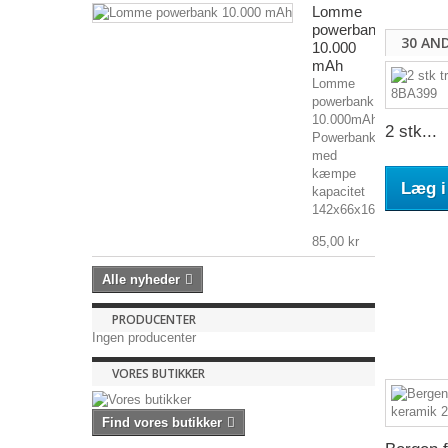
Lomme
powerbank
30 AN
10.000
mAh
Lomme
powerbank
10.000mAh
2 stk...
Powerbank
med
kæmpe
Læg i
kapacitet
142x66x16mm,...
85,00 kr
Alle nyheder
PRODUCENTER
Ingen producenter
VORES BUTIKKER
Find vores butikker