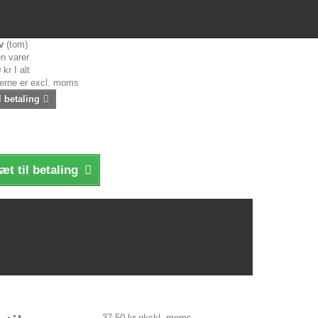
v
(tom)
n varer
 kr
I alt
serne er excl. moms
l betaling
æt til betaling
37,50 kr
ekskl. moms