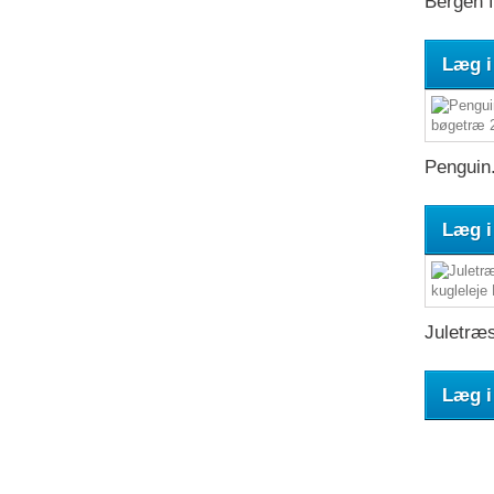
Bergen f
Læg i
Penguin.
Læg i
Juletræs
Læg i