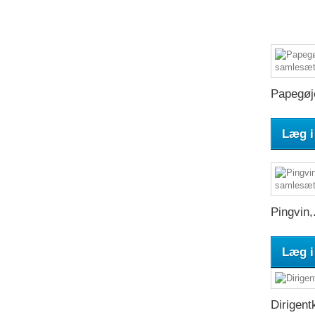
Papegøje
Læg i
Pingvin,.
Læg i
Dirigentk