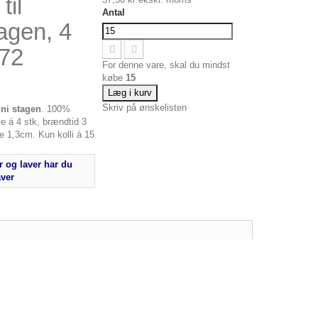
til
Antal
agen, 4
172
For denne vare, skal du mindst
købe
15
Læg i kurv
Skriv på ønskelisten
ini stagen
. 100%
e á 4 stk, brændtid 3
e 1,3cm. Kun kolli á 15
 og laver har du
aver