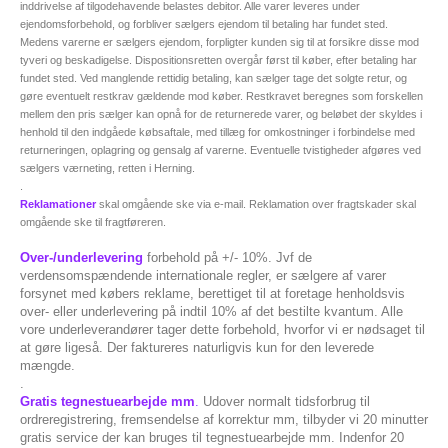
inddrivelse af tilgodehavende belastes debitor. Alle varer leveres under
ejendomsforbehold, og forbliver sælgers ejendom til betaling har fundet sted.
Medens varerne er sælgers ejendom, forpligter kunden sig til at forsikre disse mod
tyveri og beskadigelse. Dispositionsretten overgår først til køber, efter betaling har
fundet sted. Ved manglende rettidig betaling, kan sælger tage det solgte retur, og
gøre eventuelt restkrav gældende mod køber. Restkravet beregnes som forskellen
mellem den pris sælger kan opnå for de returnerede varer, og beløbet der skyldes i
henhold til den indgåede købsaftale, med tillæg for omkostninger i forbindelse med
returneringen, oplagring og gensalg af varerne. Eventuelle tvistigheder afgøres ved
sælgers værneting, retten i Herning.
.
Reklamationer
skal omgående ske via e-mail. Reklamation over fragtskader skal
omgående ske til fragtføreren.
Over-/underlevering
forbehold på +/- 10%. Jvf de
verdensomspændende internationale regler, er sælgere af varer
forsynet med købers reklame, berettiget til at foretage henholdsvis
over- eller underlevering på indtil 10% af det bestilte kvantum. Alle
vore underleverandører tager dette forbehold, hvorfor vi er nødsaget til
at gøre ligeså. Der faktureres naturligvis kun for den leverede
mængde.
.
Gratis tegnestuearbejde mm
.
Udover normalt tidsforbrug til
ordreregistrering, fremsendelse af korrektur mm, tilbyder vi 20 minutter
gratis service der kan bruges til tegnestuearbejde mm. Indenfor 20