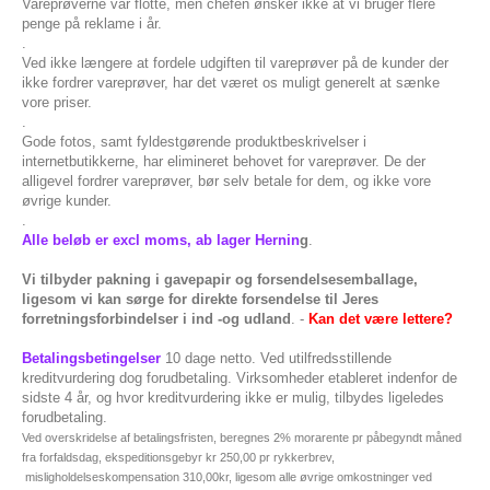
Vareprøverne var flotte, men chefen ønsker ikke at vi bruger flere
penge på reklame i år.
.
Ved ikke længere at fordele udgiften til vareprøver på de kunder der
ikke fordrer vareprøver, har det været os muligt generelt at sænke
vore priser.
.
Gode fotos, samt fyldestgørende produktbeskrivelser i
internetbutikkerne, har elimineret behovet for vareprøver. De der
alligevel fordrer vareprøver, bør selv betale for dem, og ikke vore
øvrige kunder.
.
Alle beløb er excl moms, ab lager Hernin
g
.
Vi tilbyder pakning i gavepapir og forsendelsesemballage,
ligesom vi kan sørge for direkte forsendelse til Jeres
forretningsforbindelser i ind -og udland
. -
Kan det være lettere?
Betalingsbetingelser
10 dage netto. Ved utilfredsstillende
kreditvurdering dog forudbetaling. Virksomheder etableret indenfor de
sidste 4 år, og hvor kreditvurdering ikke er mulig, tilbydes ligeledes
forudbetaling.
Ved overskridelse af betalingsfristen, beregnes 2% morarente pr påbegyndt måned
fra forfaldsdag, ekspeditionsgebyr kr 250,00 pr rykkerbrev,
misligholdelseskompensation 310,00kr, ligesom alle øvrige omkostninger ved