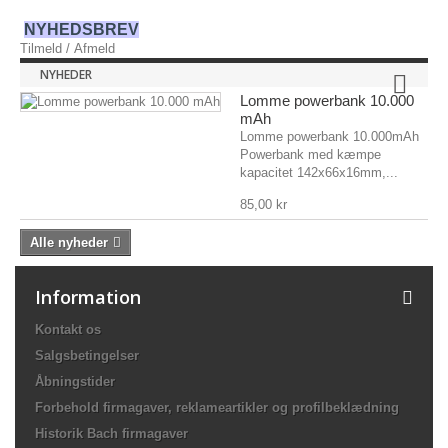
NYHEDSBREV
Tilmeld
/
Afmeld
NYHEDER
Lomme powerbank 10.000
mAh
Lomme powerbank 10.000mAh
Powerbank med kæmpe
kapacitet 142x66x16mm,...
85,00 kr
Alle nyheder
Information
Kontakt os
Salgsbetingelser
Åbningstider
Forbehold firmagaver, reklameartikler og profilbeklædning
Historik Bach firmagaver