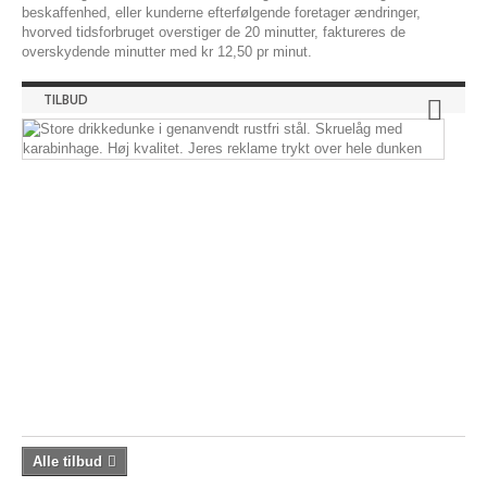
beskaffenhed, eller kunderne efterfølgende foretager ændringer,
hvorved tidsforbruget overstiger de 20 minutter, faktureres de
overskydende minutter med kr 12,50 pr minut.
TILBUD
Dr
i
rus
stå
75
me
ka
Dri
i
ge
rust
19,
-
21,
kr
Alle tilbud