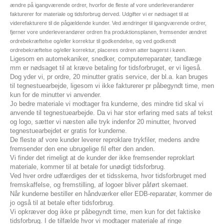
ændre på igangværende ordrer, hvorfor de fleste af vore underleverandører
fakturerer for materiale og tidsforbrug derved. Udgifter vi er nødsaget til at
viderefakturere til de pågældende kunder. Ved ændringer til igangværende ordrer,
fjerner vore underleverandører ordren fra produktionsplanen, fremsender ændret
ordrebekræftelse og/eller korrektur til godkendelse, og ved godkendt
ordrebekræftelse og/eller korrektur, placeres ordren atter bagerst i køen.
Ligesom en automekaniker, snedker, computerreparatør, tandlæge
mm er nødsaget til at kræve betaling for tidsforbruget, er vi ligeså.
Dog yder vi, pr ordre, 20 minutter gratis service, der bl.a. kan bruges
til tegnestuearbejde, ligesom vi ikke fakturerer pr påbegyndt time, men
kun for de minutter vi anvender.
Jo bedre materiale vi modtager fra kunderne, des mindre tid skal vi
anvende til tegnestuearbejde. Da vi har stor erfaring med sats af tekst
og logo, sætter vi næsten alle tryk indenfor 20 minutter, hvorved
tegnestuearbejdet er gratis for kunderne.
De fleste af vore kunder leverer reproklare trykfiler, medens andre
fremsender den ene ubrugelige fil efter den anden.
Vi finder det rimeligt at de kunder der ikke fremsender reproklart
materiale, kommer til at betale for unødigt tidsforbrug.
Ved hver ordre udfærdiges der et tidsskema, hvor tidsforbruget med
fremskaffelse, og fremstilling, af logoer bliver påført skemaet.
Når kunderne bestiller en håndværker eller EDB-reparatør, kommer de
jo også til at betale efter tidsforbrug.
Vi opkræver dog ikke pr påbegyndt time, men kun for det faktiske
tidsforbrug. I de tilfælde hvor vi modtager materiale af ringe