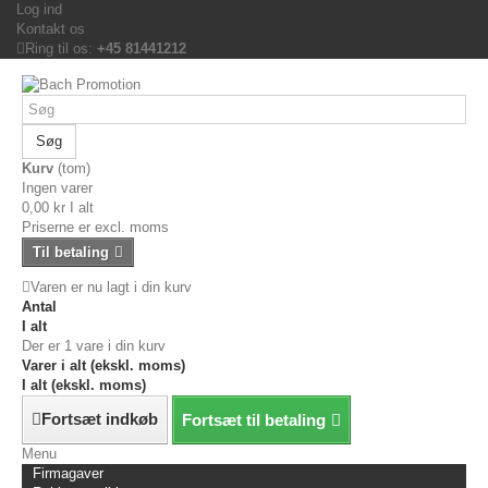
Log ind
Kontakt os
Ring til os:
+45 81441212
Søg
Kurv
(tom)
Ingen varer
0,00 kr
I alt
Priserne er excl. moms
Til betaling
Varen er nu lagt i din kurv
Antal
I alt
Der er 1 vare i din kurv
Varer i alt (ekskl. moms)
I alt (ekskl. moms)
Fortsæt indkøb
Fortsæt til betaling
Menu
Firmagaver