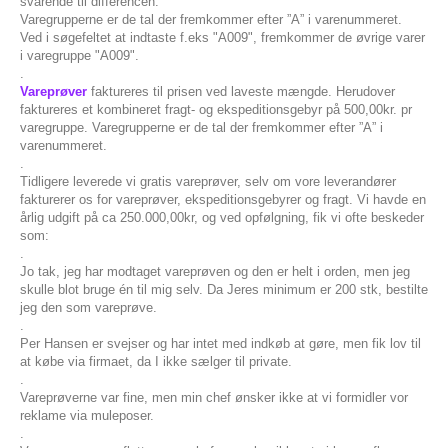
svarende til differencen.
Varegrupperne er de tal der fremkommer efter ”A” i varenummeret.
Ved i søgefeltet at indtaste f.eks "A009", fremkommer de øvrige varer
i varegruppe "A009".
.
Vareprøver
faktureres til prisen ved laveste mængde. Herudover
faktureres et kombineret fragt- og ekspeditionsgebyr på 500,00kr. pr
varegruppe. Varegrupperne er de tal der fremkommer efter ”A” i
varenummeret.
.
Tidligere leverede vi gratis vareprøver, selv om vore leverandører
fakturerer os for vareprøver, ekspeditionsgebyrer og fragt. Vi havde en
årlig udgift på ca 250.000,00kr, og ved opfølgning, fik vi ofte beskeder
som:
.
Jo tak, jeg har modtaget vareprøven og den er helt i orden, men jeg
skulle blot bruge én til mig selv. Da Jeres minimum er 200 stk, bestilte
jeg den som vareprøve.
.
Per Hansen er svejser og har intet med indkøb at gøre, men fik lov til
at købe via firmaet, da I ikke sælger til private.
.
Vareprøverne var fine, men min chef ønsker ikke at vi formidler vor
reklame via muleposer.
.