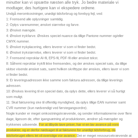
minutter kan vi opsætte næsten alle tryk. Jo bedre materiale vi
modtager, des hurtigere kan vi ekspedere ordrene.
Undgå meromkostninger, unødigt tidsforbrug og forebyg fejl, ved:
1: Fremsend alle oplysninger samtidig.
2: Oplys varenummer, ønsket størrelse og farve.
3: Ønsket mængde.
4: Ønsket trykfarve. Ønskes speciel nuance da tillige Pantone nummer og/eller
CMYK nummer.
5: Ønsket trykplacering, ellers leverer vi som vi finder bedst.
6: Ønsket trykstørrelse, ellers leverer vi som vi finder bedst.
7: Fremsend reproklar AI-fil, EPS-fil, PDF-fil eller ønsket tekst.
8: Såfremt reproklar trykfil ikke fremsendes, og der ønskes speciel sats, da tillige
skitse visende ønsket sats, samt hvilken skrifttype der ønskes, ellers laver vi som
vi finder bedst.
9: Er leveringsadressen ikke samme som faktura adressen, da tillige leverings
adressen.
10: Ønskes levering til en speciel dato, da oplys dette, ellers leverer vi så hurtigt
som muligt.
11: Skal fakturering ske til offentlig myndighed, da oplys tillige EAN nummer samt
CVR nummer (kun nødvendigt ved førstegangsordre).
Nogle kunder er meget omkostningskrævende, og sender informationerne over flere
dage, ligesom de, efter igangsætning af produktionen, ændrer på mængder og
trykkenes udseende.
For at tilbyde lave priser, har vi en lav avance på vore
produkter, og er derfor nødsaget til at fakturere for unødigt tidsforbrug, da
tidsforbruget ellers let vil overstige vor avance
.
Det er meget ressourcekrævende at