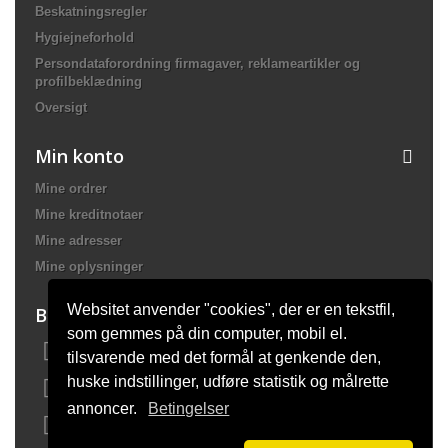
Beskatningsregler
Hygiejneforhold
Persondataforordning firmagaver, reklameartikler og
profilbeklædning
Oversigt
Min konto
Mine ordrer
Mine kreditnotaer
Mine adresser
Mine oplysninger
Websitet anvender "cookies", der er en tekstfil,
Butiksinformation
som gemmes på din computer, mobil el.
Bach Promotion, Trafikskolevej 2 7400 Herning Danmark
tilsvarende med det formål at genkende den,
huske indstillinger, udføre statistik og målrette
Ring til os:
81 44 12 12
annoncer.
Betingelser
E-mail:
mail@bach-firmagaver.dk