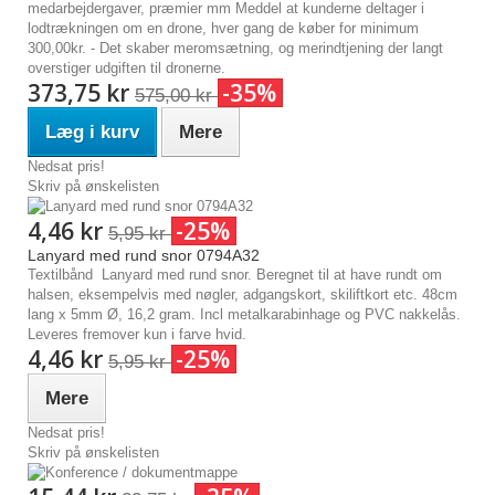
medarbejdergaver, præmier mm Meddel at kunderne deltager i
lodtrækningen om en drone, hver gang de køber for minimum
300,00kr. - Det skaber meromsætning, og merindtjening der langt
overstiger udgiften til dronerne.
373,75 kr
-35%
575,00 kr
Læg i kurv
Mere
Nedsat pris!
Skriv på ønskelisten
4,46 kr
-25%
5,95 kr
Lanyard med rund snor 0794A32
Textilbånd Lanyard med rund snor. Beregnet til at have rundt om
halsen, eksempelvis med nøgler, adgangskort, skiliftkort etc. 48cm
lang x 5mm Ø, 16,2 gram. Incl metalkarabinhage og PVC nakkelås.
Leveres fremover kun i farve hvid.
4,46 kr
-25%
5,95 kr
Mere
Nedsat pris!
Skriv på ønskelisten