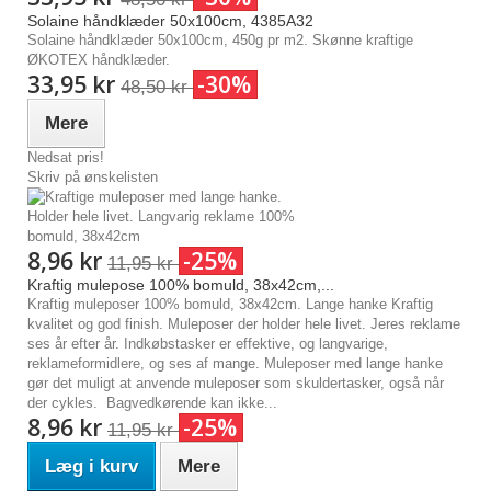
Solaine håndklæder 50x100cm, 4385A32
Solaine håndklæder 50x100cm, 450g pr m2. Skønne kraftige
ØKOTEX håndklæder.
33,95 kr
-30%
48,50 kr
Mere
Nedsat pris!
Skriv på ønskelisten
8,96 kr
-25%
11,95 kr
Kraftig mulepose 100% bomuld, 38x42cm,...
Kraftig muleposer 100% bomuld, 38x42cm. Lange hanke Kraftig
kvalitet og god finish. Muleposer der holder hele livet. Jeres reklame
ses år efter år. Indkøbstasker er effektive, og langvarige,
reklameformidlere, og ses af mange. Muleposer med lange hanke
gør det muligt at anvende muleposer som skuldertasker, også når
der cykles. Bagvedkørende kan ikke...
8,96 kr
-25%
11,95 kr
Læg i kurv
Mere