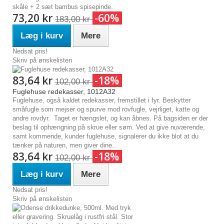
skåle + 2 sæt bambus spisepinde.
73,20 kr
-60%
183,00 kr
Læg i kurv
Mere
Nedsat pris!
Skriv på ønskelisten
83,64 kr
-18%
102,00 kr
Fuglehuse redekasser, 1012A32
Fuglehuse, også kaldet redekasser, fremstillet i fyr. Beskytter
småfugle som mejser og spurve mod rovfugle, vejrliget, katte og
andre rovdyr. Taget er hængslet, og kan åbnes. På bagsiden er der
beslag til ophængning på skrue eller søm. Ved at give nuværende,
samt kommende, kunder fuglehuse, signalerer du ikke blot at du
tænker på naturen, men giver dine...
83,64 kr
-18%
102,00 kr
Læg i kurv
Mere
Nedsat pris!
Skriv på ønskelisten