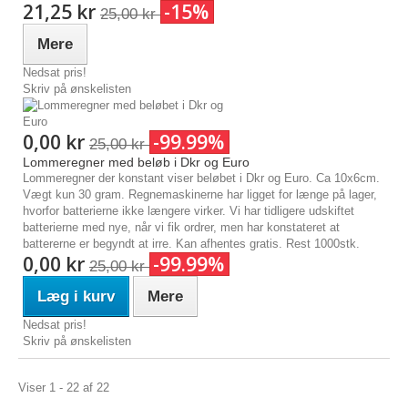
21,25 kr
-15%
25,00 kr
Mere
Nedsat pris!
Skriv på ønskelisten
0,00 kr
-99.99%
25,00 kr
Lommeregner med beløb i Dkr og Euro
Lommeregner der konstant viser beløbet i Dkr og Euro. Ca 10x6cm.
Vægt kun 30 gram. Regnemaskinerne har ligget for længe på lager,
hvorfor batterierne ikke længere virker. Vi har tidligere udskiftet
batterierne med nye, når vi fik ordrer, men har konstateret at
battererne er begyndt at irre. Kan afhentes gratis. Rest 1000stk.
0,00 kr
-99.99%
25,00 kr
Læg i kurv
Mere
Nedsat pris!
Skriv på ønskelisten
Viser 1 - 22 af 22