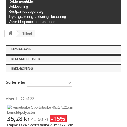
Reklameartikler
Beklædning
Restpartier/Lagersalg
Tryk, gravering, ætsning, brodering
Varer til specielle situationer
Tilbud
FIRMAGAVER
REKLAMEARTIKLER
BEKLÆDNING
Sorter efter
Viser 1 - 22 af 22
35,28 kr
-15%
41,50 kr
Rejsetaske Sportstaske 49x27x21cm...