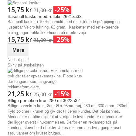
15,75 kr
-25%
21,00 kr
Baseball kasket med refleks 2621xa32
Baseball kasket i 100% bomuld med reflekterende grå piping og
justerbar Velcro lukning. 62 gram,. Kasketter med reflekterende
piping, øger trafiksikkerheden på mørke veje.
15,75 kr
-25%
21,00 kr
Mere
Nedsat pris!
Skriv på ønskelisten
21,25 kr
-15%
25,00 kr
Billige porcelæn krus 280 ml 3022a32
Billige porcelæn krus, 8cm Ø x 95mm høj, 280 ml, 330 gram. 280ml.
Fyld bolcher i kruset og giv det til Jeres kunder. Det påskønnes.
Mennesker er tilbøjelige til at vælge de leverandører og produkter
der ligger øverst i hukommelsen. Derfor er en reklameplads på
kundens skrivebord effektiv. Jeres reklame ses hver gang kruset
ses, uanset om kruset bruges...