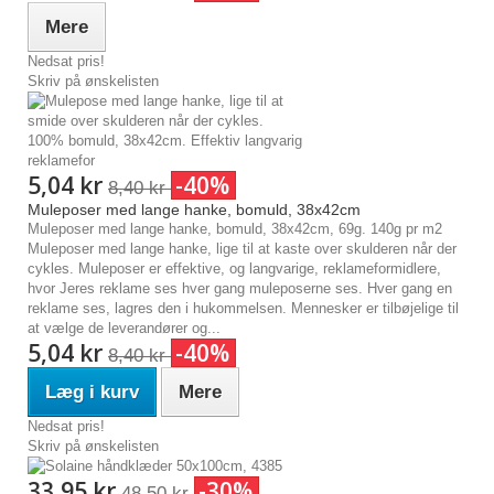
Mere
Nedsat pris!
Skriv på ønskelisten
5,04 kr
-40%
8,40 kr
Muleposer med lange hanke, bomuld, 38x42cm
Muleposer med lange hanke, bomuld, 38x42cm, 69g. 140g pr m2
Muleposer med lange hanke, lige til at kaste over skulderen når der
cykles. Muleposer er effektive, og langvarige, reklameformidlere,
hvor Jeres reklame ses hver gang muleposerne ses. Hver gang en
reklame ses, lagres den i hukommelsen. Mennesker er tilbøjelige til
at vælge de leverandører og...
5,04 kr
-40%
8,40 kr
Læg i kurv
Mere
Nedsat pris!
Skriv på ønskelisten
33,95 kr
-30%
48,50 kr