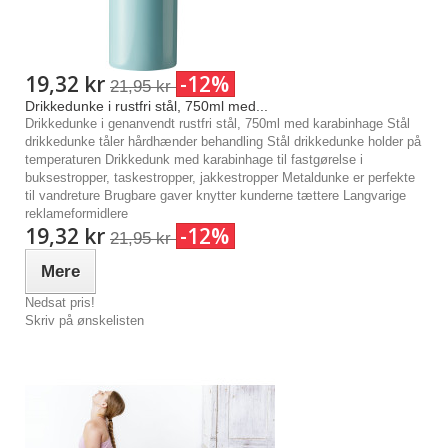
19,32 kr
-12%
21,95 kr
Drikkedunke i rustfri stål, 750ml med...
Drikkedunke i genanvendt rustfri stål, 750ml med karabinhage Stål
drikkedunke tåler hårdhænder behandling Stål drikkedunke holder på
temperaturen Drikkedunk med karabinhage til fastgørelse i
buksestropper, taskestropper, jakkestropper Metaldunke er perfekte
til vandreture Brugbare gaver knytter kunderne tættere Langvarige
reklameformidlere
19,32 kr
-12%
21,95 kr
Mere
Nedsat pris!
Skriv på ønskelisten