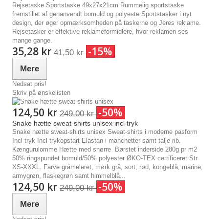
Rejsetaske Sportstaske 49x27x21cm Rummelig sportstaske
fremstillet af genanvendt bomuld og polyeste Sportstasker i nyt
design, der øger opmærksomheden på taskerne og Jeres reklame.
Rejsetasker er effektive reklameformidlere, hvor reklamen ses
mange gange.
35,28 kr
-15%
41,50 kr
Mere
Nedsat pris!
Skriv på ønskelisten
124,50 kr
-50%
249,00 kr
Snake hætte sweat-shirts unisex incl tryk
Snake hætte sweat-shirts unisex Sweat-shirts i moderne pasform
Incl tryk Incl trykopstart Elastan i manchetter samt talje rib.
Kængurulomme Hætte med snørre Børstet inderside 280g pr m2
50% ringspundet bomuld/50% polyester ØKO-TEX certificeret Str
XS-XXXL. Farve gråmeleret, mørk grå, sort, rød, kongeblå, marine,
armygrøn, flaskegrøn samt himmelblå...
124,50 kr
-50%
249,00 kr
Mere