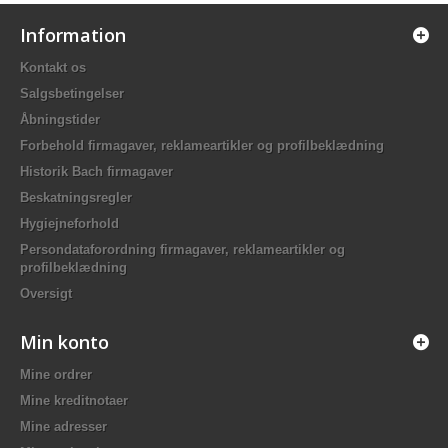
Information
Kontakt os
Salgsbetingelser
Åbningstider
Forbehold firmagaver, reklameartikler og profilbeklædning
Historik Bach firmagaver
Beskatningsregler
Hygiejneforhold
Persondataforordning firmagaver, reklameartikler og
profilbeklædning
Oversigt
Min konto
Mine ordrer
Mine kreditnotaer
Mine adresser