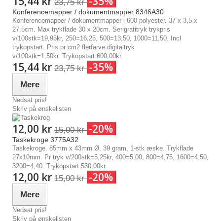
15,44 kr
-35%
23,75 kr
Konferencemapper / dokumentmapper 8346A30
Konferencemapper / dokumentmapper i 600 polyester. 37 x 3,5 x
27,5cm. Max trykflade 30 x 20cm. Serigrafitryk trykpris
v/100stk=19,95kr, 250=16,25, 500=13,50, 1000=11,50. Incl
trykopstart. Pris pr cm2 flerfarve digitaltryk
v/100stk=1,50kr. Trykopstart 600,00kr.
15,44 kr
-35%
23,75 kr
Mere
Nedsat pris!
Skriv på ønskelisten
12,00 kr
-20%
15,00 kr
Taskekroge 3775A32
Taskekroge. 85mm x 43mm Ø. 39 gram, 1-stk æske. Trykflade
27x10mm. Pr tryk v/200stk=5,25kr, 400=5,00, 800=4,75, 1600=4,50,
3200=4,40. Trykopstart 530,00kr.
12,00 kr
-20%
15,00 kr
Mere
Nedsat pris!
Skriv på ønskelisten