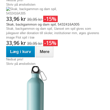
Nedsat pris!
Skriv på ønskelisten
33,96 kr
-15%
39,95 kr
Skak, backgammon og dam spil, 5432416A305
Skak, backgammon og dam spil, Uanset om spil gives som
julegaver eller donation till skoler, institutioner mm, øges giverens
image Flot spil i træ
33,96 kr
-15%
39,95 kr
Læg i kurv
Mere
Nedsat pris!
Skriv på ønskelisten