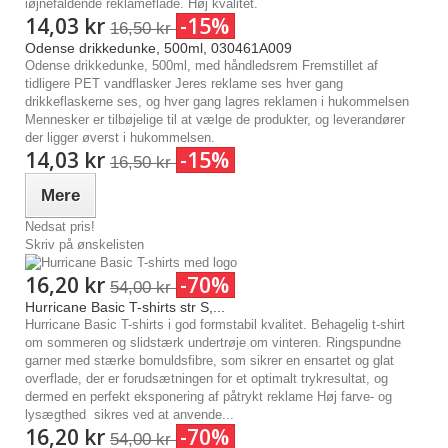
14,03 kr
-15%
16,50 kr
Odense drikkedunke, 500ml, 030461A009
Odense drikkedunke, 500ml, med håndledsrem Fremstillet af
tidligere PET vandflasker Jeres reklame ses hver gang
drikkeflaskerne ses, og hver gang lagres reklamen i hukommelsen
Mennesker er tilbøjelige til at vælge de produkter, og leverandører
der ligger øverst i hukommelsen.
14,03 kr
-15%
16,50 kr
Mere
Nedsat pris!
Skriv på ønskelisten
16,20 kr
-70%
54,00 kr
Hurricane Basic T-shirts str S,...
Hurricane Basic T-shirts i god formstabil kvalitet. Behagelig t-shirt
om sommeren og slidstærk undertrøje om vinteren. Ringspundne
garner med stærke bomuldsfibre, som sikrer en ensartet og glat
overflade, der er forudsætningen for et optimalt trykresultat, og
dermed en perfekt eksponering af påtrykt reklame Høj farve- og
lysægthed sikres ved at anvende...
16,20 kr
-70%
54,00 kr