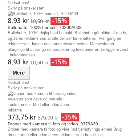
Nedsat pris!
Skriv på ønskelisten
8,93 kr
-15%
10,50 kr
Bøllehatte, 100% bomuld, 70200A009
Bøllehatte, 100% dejlig blød bomuld. Bøllehatte går aldrig af mode,
og Jeres reklame ses af alle der ser bøllehattene. Hver gang en
reklame ses, lagres den i underbevidstheden. Mennesker er
tilbøjelige til at vælge de produkter og leverandører der ligger øverst
i hukommelsen.
8,93 kr
-15%
10,50 kr
Mere
Nedsat pris!
Skriv på ønskelisten
373,75 kr
-35%
575,00 kr
Droner med kamera til foto og video, 9379A30
Droner med kamera til foto og vide íncl fjernstyrings enhed Brug
droner, med eller uden Jeres reklame, som kunde -og