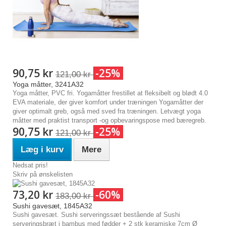
90,75 kr
-25%
121,00 kr
Yoga måtter, 3241A32
Yoga måtter, PVC fri. Yogamåtter frestillet at fleksibelt og blødt 4.0
EVA materiale, der giver komfort under træningen Yogamåtter der
giver optimalt greb, også med sved fra træningen. Letvægt yoga
måtter med praktist transport -og opbevaringspose med bæregreb.
90,75 kr
-25%
121,00 kr
Læg i kurv
Mere
Nedsat pris!
Skriv på ønskelisten
73,20 kr
-60%
183,00 kr
Sushi gavesæt, 1845A32
Sushi gavesæt. Sushi serveringssæt bestående af Sushi
serveringsbræt i bambus med fødder + 2 stk keramiske 7cm Ø