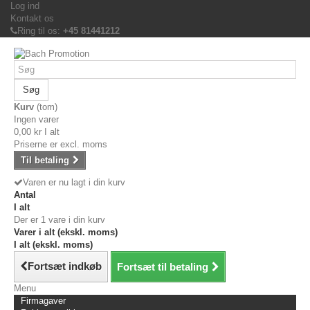
Log ind
Kontakt os
Ring til os:
+45 81441212
Søg
Kurv
(tom)
Ingen varer
0,00 kr
I alt
Priserne er excl. moms
Til betaling
Varen er nu lagt i din kurv
Antal
I alt
Der er 1 vare i din kurv
Varer i alt (ekskl. moms)
I alt (ekskl. moms)
Fortsæt indkøb
Fortsæt til betaling
Menu
Firmagaver