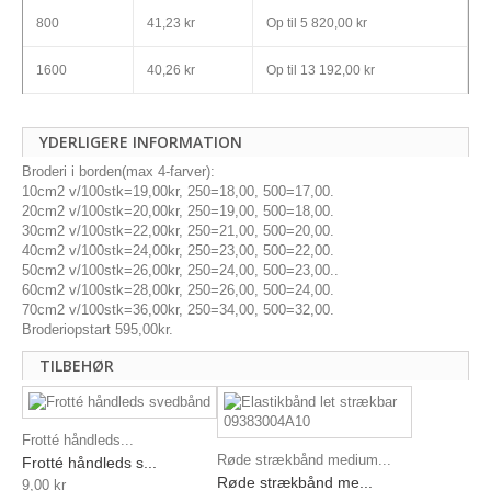
800
41,23 kr
Op til
5 820,00 kr
1600
40,26 kr
Op til
13 192,00 kr
YDERLIGERE INFORMATION
Broderi i borden(max 4-farver):
10cm2 v/100stk=19,00kr, 250=18,00, 500=17,00.
20cm2 v/100stk=20,00kr, 250=19,00, 500=18,00.
30cm2 v/100stk=22,00kr, 250=21,00, 500=20,00.
40cm2 v/100stk=24,00kr, 250=23,00, 500=22,00.
50cm2 v/100stk=26,00kr, 250=24,00, 500=23,00..
60cm2 v/100stk=28,00kr, 250=26,00, 500=24,00.
70cm2 v/100stk=36,00kr, 250=34,00, 500=32,00.
Broderiopstart 595,00kr.
TILBEHØR
Frotté håndleds...
Røde strækbånd medium...
Frotté håndleds s...
Røde strækbånd me...
9,00 kr