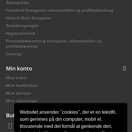
Åbningstider
Forbehold firmagaver, reklameartikler og profilbeklædning
Historik Bach firmagaver
Beskatningsregler
Hygiejneforhold
Persondataforordning firmagaver, reklameartikler og
profilbeklædning
Oversigt
Min konto
Mine ordrer
Mine kreditnotaer
Mine adresser
Mine oplysninger
Websitet anvender "cookies", der er en tekstfil,
Butiksinformation
som gemmes på din computer, mobil el.
tilsvarende med det formål at genkende den,
Bach Promotion, Trafikskolevej 2 7400 Herning Danmark