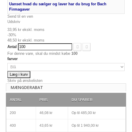
Uanset hvad du sælger og laver har du brug for Bach
Firmagaver
Send til en ven
Udskriv
33,95 kr
ekskl. moms
-30%
48,50 kr
ekskl. moms
Antal
For denne vare, skal du mindst købe
100
farver
Læg i kurv
Skriv på ønskelisten
MÆNGDERABAT
ANTAL
PRIS
DU SPARER
200
46,08 kr
Op til
485,00 kr
400
43,65 kr
Op til
1 940,00 kr