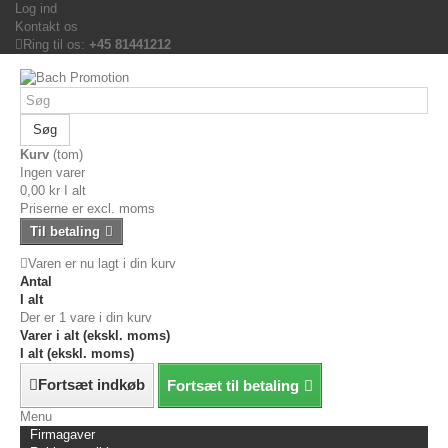
Log ind
Kontakt os
Ring til os:
+45 81441212
Søg
Kurv
(tom)
Ingen varer
0,00 kr
I alt
Priserne er excl. moms
Til betaling
Varen er nu lagt i din kurv
Antal
I alt
Der er 1 vare i din kurv
Varer i alt (ekskl. moms)
I alt (ekskl. moms)
Fortsæt indkøb
Fortsæt til betaling
Menu
Firmagaver