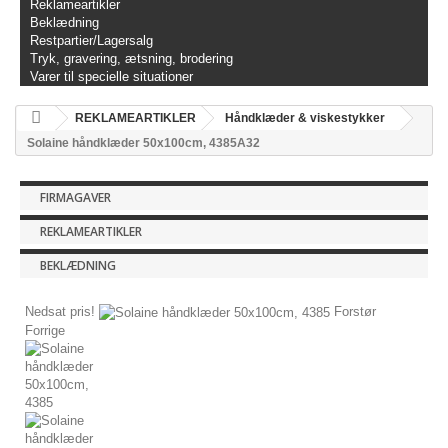
Reklameartikler
Beklædning
Restpartier/Lagersalg
Tryk, gravering, ætsning, brodering
Varer til specielle situationer
REKLAMEARTIKLER
Håndklæder & viskestykker
Solaine håndklæder 50x100cm, 4385A32
FIRMAGAVER
REKLAMEARTIKLER
BEKLÆDNING
Nedsat pris!
Forstør
Forrige