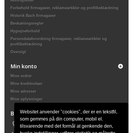
Åbningstider
Forbehold firmagaver, reklameartikler og profilbeklædning
Historik Bach firmagaver
Beskatningsregler
Hygiejneforhold
Persondataforordning firmagaver, reklameartikler og
profilbeklædning
Oversigt
Min konto
Mine ordrer
Mine kreditnotaer
Mine adresser
Mine oplysninger
Websitet anvender "cookies", der er en tekstfil,
Butiksinformation
som gemmes på din computer, mobil el.
Bach Promotion, Trafikskolevej 2 7400 Herning Danmark
tilsvarende med det formål at genkende den,