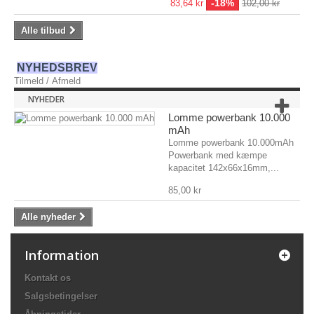
-18%
83,64 kr
102,00 kr
Alle tilbud
NYHEDSBREV
Tilmeld
/
Afmeld
NYHEDER
Lomme powerbank 10.000
mAh
Lomme powerbank 10.000mAh
Powerbank med kæmpe
kapacitet 142x66x16mm,...
85,00 kr
Alle nyheder
Information
Kontakt os
Salgsbetingelser