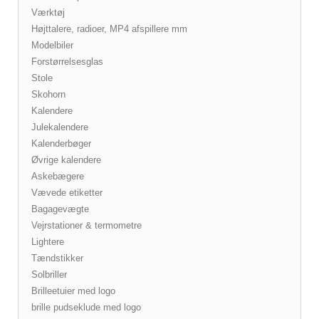
Værktøj
Højttalere, radioer, MP4 afspillere mm
Modelbiler
Forstørrelsesglas
Stole
Skohorn
Kalendere
Julekalendere
Kalenderbøger
Øvrige kalendere
Askebægere
Vævede etiketter
Bagagevægte
Vejrstationer & termometre
Lightere
Tændstikker
Solbriller
Brilleetuier med logo
brille pudseklude med logo