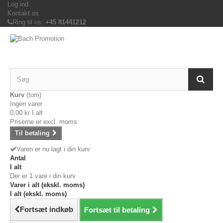
Log ind
Kontakt os
Ring til os:
+45 81441212
Kurv
(tom)
Ingen varer
0,00 kr
I alt
Priserne er excl. moms
Til betaling
Varen er nu lagt i din kurv
Antal
I alt
Der er 1 vare i din kurv
Varer i alt (ekskl. moms)
I alt (ekskl. moms)
Fortsæt indkøb
Fortsæt til betaling