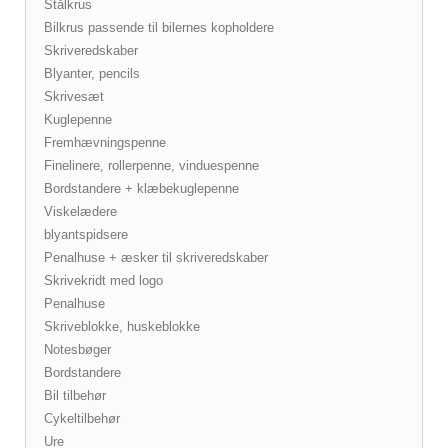
Stålkrus
Bilkrus passende til bilernes kopholdere
Skriveredskaber
Blyanter, pencils
Skrivesæt
Kuglepenne
Fremhævningspenne
Finelinere, rollerpenne, vinduespenne
Bordstandere + klæbekuglepenne
Viskelædere
blyantspidsere
Penalhuse + æsker til skriveredskaber
Skrivekridt med logo
Penalhuse
Skriveblokke, huskeblokke
Notesbøger
Bordstandere
Bil tilbehør
Cykeltilbehør
Ure