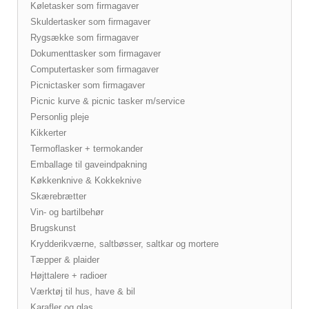
Køletasker som firmagaver
Skuldertasker som firmagaver
Rygsække som firmagaver
Dokumenttasker som firmagaver
Computertasker som firmagaver
Picnictasker som firmagaver
Picnic kurve & picnic tasker m/service
Personlig pleje
Kikkerter
Termoflasker + termokander
Emballage til gaveindpakning
Køkkenknive & Kokkeknive
Skærebrætter
Vin- og bartilbehør
Brugskunst
Krydderikværne, saltbøsser, saltkar og mortere
Tæpper & plaider
Højttalere + radioer
Værktøj til hus, have & bil
Karafler og glas