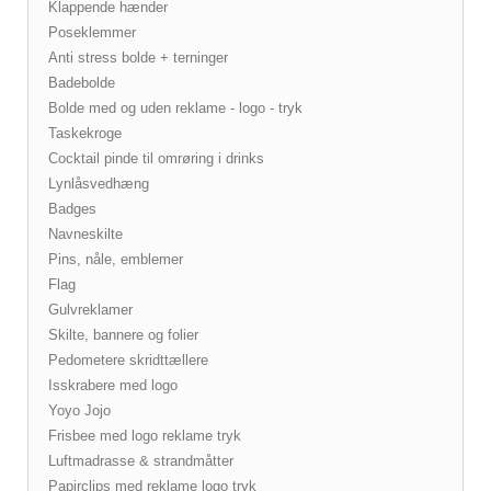
Klappende hænder
Poseklemmer
Anti stress bolde + terninger
Badebolde
Bolde med og uden reklame - logo - tryk
Taskekroge
Cocktail pinde til omrøring i drinks
Lynlåsvedhæng
Badges
Navneskilte
Pins, nåle, emblemer
Flag
Gulvreklamer
Skilte, bannere og folier
Pedometere skridttællere
Isskrabere med logo
Yoyo Jojo
Frisbee med logo reklame tryk
Luftmadrasse & strandmåtter
Papirclips med reklame logo tryk