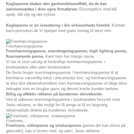
Kuglepenne skaber stor genkendelseseffekt, da de kan
sammensættes i dine egne firmafarver.
Eksempelvis med blå
spids, blå clip og rød trykker.
.
Kuglepenne er en investering i din virksomheds fremtid
. Kontakt
bach-promotion.dk Vi hjælper med gratis forslag til tekst mm.
Fremhævningspenne
Fremhævningspenne, overstregningspenne, high lighting penne,
fluoriserende penne
. Kært barn har mange navne.
Vi har et stort udvalg af forskellige fremhævningspenne. i
bordstandere eller uden bordstandere.
De fleste bruger overstregningspenne / fremhævningspenne til at
fremhæve væsentlig tekst i dokumenter mm, og fremhævningspenne
er ikke blot reklameformidlere men fremhævningspenne vil tillige blive
betragtet som en brugbar gave, og derved knytte kunden tættere.
Billig og effektiv reklame på kundernes skriveborde:
Ved at udlevere overstregningspenne i bordstandere forsynet med
Jeres reklame, er det muligt for få penge at få en langvarig
reklameplads direkte på kundernes skriveborde..
Finelinere,...
Finelinere, rollerpenne og vinduespenne
(penne der kan skrive på
glasruder), kan vi levere med, og uden, Jeres reklame.