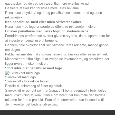
gaveæsker, og derved se væsentlig mere eksklusive ud.
De fleste æsker kan forsynes med Jeres reklame.
Penalhuse tilbyder vi også, og penalhusene leveres med og uden
reklametryk.
Køb penalhuse. med eller uden skriveredskaber.
Penalhuse med logo er særdeles effektive reklameformidlere.
Udlever penalhuse med Jeres logo, til skoleeleverne.
Forældrenes præference overfor giveren styrkes, da du sparer dem for
at investere i penalhuse til børnene.
Gennem hele skoleforløbet ser børnene Jeres reklame, mange gange
om dagen.
Reklamen mejsles ind i hukommelsen, og huskes ofte resten af livet.
Mennesker er tilbøjelige til at vælge de leverandører, og produkter, der
ligger øverst i hukommelsen.
Stort udvalg af penalhuse med logo.
Skrivekridt med logo
Skrivekridt i forskellige farver.
Perfekt til dekorering af fliser og asfalt.
Skrivekridt er perfekt som forårsgave til børn, eventuelt i forbindelse
med udskrivning af konkurrence om hvem der kan male den bedste
reklame for Jeres produkt. Foto af mesterværket kan indsendes til
Jer, hvorefter det bedste udvælges.