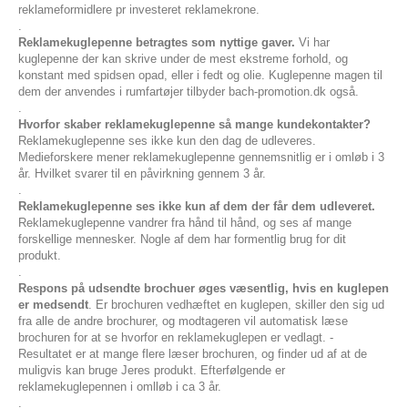
reklameformidlere pr investeret reklamekrone.
.
Reklamekuglepenne betragtes som nyttige gaver.
Vi har
kuglepenne der kan skrive under de mest ekstreme forhold, og
konstant med spidsen opad, eller i fedt og olie. Kuglepenne magen til
dem der anvendes i rumfartøjer tilbyder bach-promotion.dk også.
.
Hvorfor skaber reklamekuglepenne så mange kundekontakter?
Reklamekuglepenne ses ikke kun den dag de udleveres.
Medieforskere mener reklamekuglepenne gennemsnitlig er i omløb i 3
år. Hvilket svarer til en påvirkning gennem 3 år.
.
Reklamekuglepenne ses ikke kun af dem der får dem udleveret.
Reklamekuglepenne vandrer fra hånd til hånd, og ses af mange
forskellige mennesker. Nogle af dem har formentlig brug for dit
produkt.
.
Respons på udsendte brochuer øges væsentlig, hvis en kuglepen
er medsendt
. Er brochuren vedhæftet en kuglepen, skiller den sig ud
fra alle de andre brochurer, og modtageren vil automatisk læse
brochuren for at se hvorfor en reklamekuglepen er vedlagt. -
Resultatet er at mange flere læser brochuren, og finder ud af at de
muligvis kan bruge Jeres produkt. Efterfølgende er
reklamekuglepennen i omlløb i ca 3 år.
.