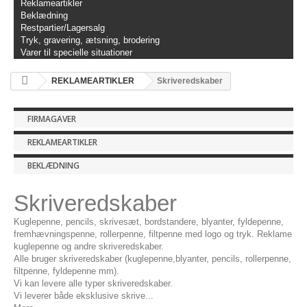
Reklameartikler
Beklædning
Restpartier/Lagersalg
Tryk, gravering, ætsning, brodering
Varer til specielle situationer
REKLAMEARTIKLER
Skriveredskaber
FIRMAGAVER
REKLAMEARTIKLER
BEKLÆDNING
Skriveredskaber
Kuglepenne, pencils, skrivesæt, bordstandere, blyanter, fyldepenne,
fremhævningspenne, rollerpenne, filtpenne med logo og tryk. Reklame
kuglepenne og andre skriveredskaber.
Alle bruger skriveredskaber (kuglepenne,blyanter, pencils, rollerpenne,
filtpenne, fyldepenne mm).
Vi kan levere alle typer skriveredskaber.
Vi leverer både eksklusive skrive...