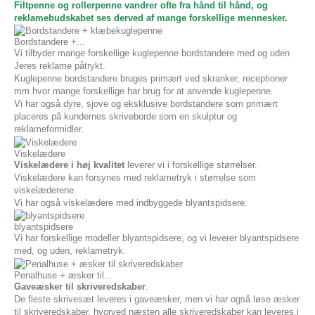
Filtpenne og rollerpenne vandrer ofte fra hånd til hånd, og
reklamebudskabet ses derved af mange forskellige mennesker.
Bordstandere +...
Vi tilbyder mange forskellige kuglepenne bordstandere med og uden
Jeres reklame påtrykt.
Kuglepenne bordstandere bruges primært ved skranker, receptioner
mm hvor mange forskellige har brug for at anvende kuglepenne.
Vi har også dyre, sjove og eksklusive bordstandere som primært
placeres på kundernes skriveborde som en skulptur og
reklameformidler.
Viskelædere
Viskelædere i høj kvalitet
leverer vi i forskellige størrelser.
Viskelædere kan forsynes med reklametryk i størrelse som
viskelæderene.
Vi har også viskelædere med indbyggede blyantspidsere.
blyantspidsere
Vi har forskellige modeller blyantspidsere, og vi leverer blyantspidsere
med, og uden, reklametryk.
Penalhuse + æsker til...
Gaveæsker til skriveredskaber
.
De fleste skrivesæt leveres i gaveæsker, men vi har også løse æsker
til skriveredskaber, hvorved næsten alle skriveredskaber kan leveres i