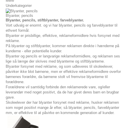
Mere
Underkategorier
Blyanter, pencils
Blyanter, pencils, stiftblyanter, farveblyanter.
Vort udvalg er enormt. og vi har blyanter, pencils og farveblyanter til
ethvert formål.
Blyanter er prisbillige, effektive, reklameformidlere hvis forsynet med
reklame.
På blyanter og stiftblyanter, kommer reklamen direkte i hænderne på
kunderne - eller potentielle kunder.
Blyanter og pencils er langvarige reklameformidlere, og reklamen ses
lige så længe der skrives med blyanterne og stiftblyanterne.
Blyanter forsynet med reklame, og som udleveres til skoleelever,
påvirker ikke blot børnene, men er effektive reklameformidlere overfor
børnenes forældre, da børnene stolt vil fremvise blyanterne til
forældrene.
Forældrene vil samtidig forbinde den reklamerede vare, og/eller
leverandør med noget positivt, da de har givet deres barn en brugbar
gave.
Skoleelever der har blyanter forsynet med reklame, husker reklamen
som noget positivt mange år efter, så blyanter, pencils, farveblyanter
mm, er effektive til at påvirke en kommende generation af kunder.