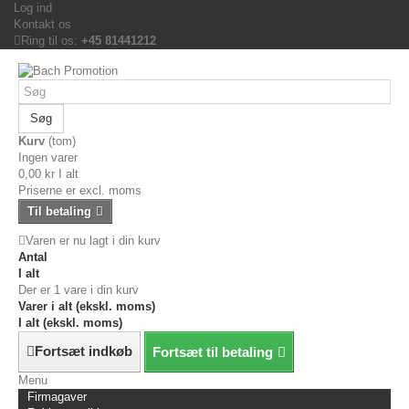
Log ind
Kontakt os
Ring til os:
+45 81441212
Søg
Kurv
(tom)
Ingen varer
0,00 kr
I alt
Priserne er excl. moms
Til betaling
Varen er nu lagt i din kurv
Antal
I alt
Der er 1 vare i din kurv
Varer i alt (ekskl. moms)
I alt (ekskl. moms)
Fortsæt indkøb
Fortsæt til betaling
Menu
Firmagaver