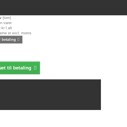
v
(tom)
n varer
 kr
I alt
serne er excl. moms
l betaling
æt til betaling