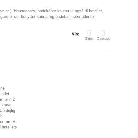
er ). Housecoats, badekåber leverer vi også til hoteller,
e gæster der benytter sauna -og badefaciliteter udenfor
Vis:
Gitter
Oversigt
ine
undet
am pr m2
d krave,
n dejlig
ed
ler mm Vi
 hotellets