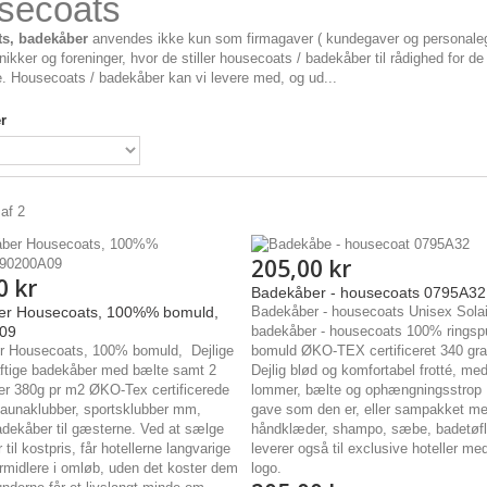
secoats
s, badekåber
anvendes ikke kun som firmagaver ( kundegaver og personalegav
inikker og foreninger, hvor de stiller housecoats / badekåber til rådighed for d
. Housecoats / badekåber kan vi levere med, og ud...
r
 af 2
205,00 kr
0 kr
Badekåber - housecoats 0795A32
er Housecoats, 100%% bomuld,
Badekåber - housecoats Unisex Sola
09
badekåber - housecoats 100% ringsp
 Housecoats, 100% bomuld, Dejlige
bomuld ØKO-TEX certificeret 340 gr
aftige badekåber med bælte samt 2
Dejlig blød og komfortabel frotté, me
r 380g pr m2 ØKO-Tex certificerede
lommer, bælte og ophængningsstrop E
 saunaklubber, sportsklubber mm,
gave som den er, eller sampakket m
adekåber til gæsterne. Ved at sælge
håndklæder, shampo, sæbe, badetøf
til kostpris, får hotellerne langvarige
leverer også til exclusive hoteller med
rmidlere i omløb, uden det koster dem
logo.