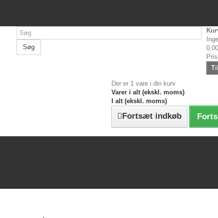
Kur
Inge
Søg
0,00
Pri
Ti
Der er 1 vare i din kurv
Varer i alt (ekskl. moms)
I alt (ekskl. moms)
Fortsæt indkøb
Forts