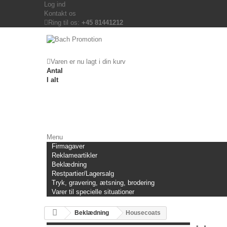
Log ind
Kontakt os
Ring til os:
+45 81441212
Varen er nu lagt i din kurv
Antal
I alt
Menu
Firmagaver
Reklameartikler
Beklædning
Restpartier/Lagersalg
Tryk, gravering, ætsning, brodering
Varer til specielle situationer
Beklædning
Housecoats