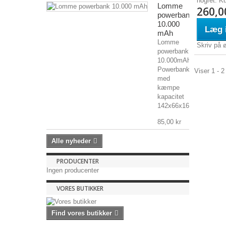
nogret. Ku
Lomme
260,0
powerbank
10.000
Læg i
mAh
Lomme
Skriv på 
powerbank
10.000mAh
Powerbank
Viser 1 - 2
med
kæmpe
kapacitet
142x66x16mm,...
85,00 kr
Alle nyheder
PRODUCENTER
Ingen producenter
VORES BUTIKKER
Find vores butikker