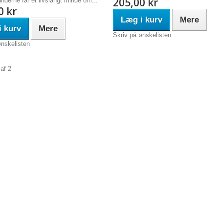
205,00 kr
nderne får et livslangt minde om...
0 kr
Læg i kurv
Mere
 kurv
Mere
Skriv på ønskelisten
ønskelisten
 af 2