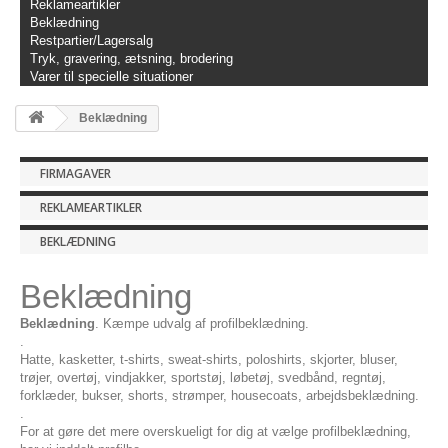
Reklameartikler
Beklædning
Restpartier/Lagersalg
Tryk, gravering, ætsning, brodering
Varer til specielle situationer
Beklædning
FIRMAGAVER
REKLAMEARTIKLER
BEKLÆDNING
Beklædning
Beklædning
. Kæmpe udvalg af profilbeklædning.
.
Hatte, kasketter, t-shirts, sweat-shirts, poloshirts, skjorter, bluser,
trøjer, overtøj, vindjakker, sportstøj, løbetøj, svedbånd, regntøj,
forklæder, bukser, shorts, strømper, housecoats, arbejdsbeklædning.
.
For at gøre det mere overskueligt for dig at vælge profilbeklædning,