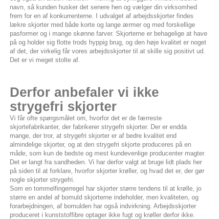
navn, så kunden husker det senere hen og vælger din virksomhed
frem for en af konkurrenterne. I udvalget af arbejdsskjorter findes
lækre skjorter med både korte og lange ærmer og med forskellige
pasformer og i mange skønne farver. Skjorterne er behagelige at have
på og holder sig flotte trods hyppig brug, og den høje kvalitet er noget
af det, der virkelig får vores arbejdsskjorter til at skille sig positivt ud.
Det er vi meget stolte af.
Derfor anbefaler vi ikke
strygefri skjorter
Vi får ofte spørgsmålet om, hvorfor det er de færreste
skjortefabrikanter, der fabrikerer strygefri skjorter. Der er endda
mange, der tror, at strygefri skjorter er af bedre kvalitet end
almindelige skjorter, og at den strygefri skjorte produceres på en
måde, som kun de bedste og mest kundevenlige producenter magter.
Det er langt fra sandheden. Vi har derfor valgt at bruge lidt plads her
på siden til at forklare, hvorfor skjorter krøller, og hvad det er, der gør
nogle skjorter strygefri.
Som en tommelfingerregel har skjorter større tendens til at krølle, jo
større en andel af bomuld skjorterne indeholder, men kvaliteten, og
forarbejdningen, af bomulden har også indvirkning. Arbejdsskjorter
produceret i kunststoffibre optager ikke fugt og krøller derfor ikke.