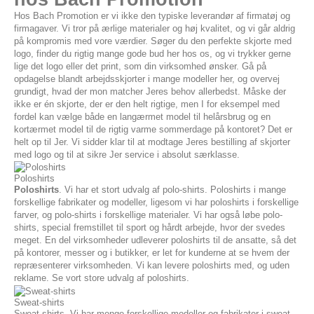
Hos Bach Promotion er vi ikke den typiske leverandør af firmatøj og
firmagaver. Vi tror på ærlige materialer og høj kvalitet, og vi går aldrig
på kompromis med vore værdier. Søger du den perfekte skjorte med
logo, finder du rigtig mange gode bud her hos os, og vi trykker gerne
lige det logo eller det print, som din virksomhed ønsker. Gå på
opdagelse blandt arbejdsskjorter i mange modeller her, og overvej
grundigt, hvad der mon matcher Jeres behov allerbedst. Måske der
ikke er én skjorte, der er den helt rigtige, men I for eksempel med
fordel kan vælge både en langærmet model til helårsbrug og en
kortærmet model til de rigtig varme sommerdage på kontoret? Det er
helt op til Jer. Vi sidder klar til at modtage Jeres bestilling af skjorter
med logo og til at sikre Jer service i absolut særklasse.
Poloshirts
Poloshirts
. Vi har et stort udvalg af polo-shirts. Poloshirts i mange
forskellige fabrikater og modeller, ligesom vi har poloshirts i forskellige
farver, og polo-shirts i forskellige materialer. Vi har også løbe polo-
shirts, special fremstillet til sport og hårdt arbejde, hvor der svedes
meget. En del virksomheder udleverer poloshirts til de ansatte, så det
på kontorer, messer og i butikker, er let for kunderne at se hvem der
repræsenterer virksomheden. Vi kan levere poloshirts med, og uden
reklame. Se vort store udvalg af poloshirts.
Sweat-shirts
Sweat-shirts. Vi har menge forskellige modeller og fabrikater i sweat-