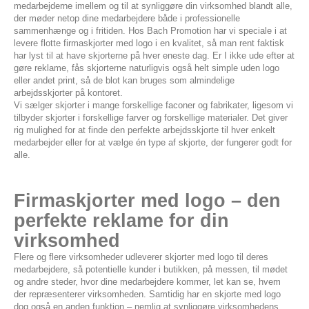
medarbejderne imellem og til at synliggøre din virksomhed blandt alle,
der møder netop dine medarbejdere både i professionelle
sammenhænge og i fritiden. Hos Bach Promotion har vi speciale i at
levere flotte firmaskjorter med logo i en kvalitet, så man rent faktisk
har lyst til at have skjorterne på hver eneste dag. Er I ikke ude efter at
gøre reklame, fås skjorterne naturligvis også helt simple uden logo
eller andet print, så de blot kan bruges som almindelige
arbejdsskjorter på kontoret.
Vi sælger skjorter i mange forskellige faconer og fabrikater, ligesom vi
tilbyder skjorter i forskellige farver og forskellige materialer. Det giver
rig mulighed for at finde den perfekte arbejdsskjorte til hver enkelt
medarbejder eller for at vælge én type af skjorte, der fungerer godt for
alle.
Firmaskjorter med logo – den
perfekte reklame for din
virksomhed
Flere og flere virksomheder udleverer skjorter med logo til deres
medarbejdere, så potentielle kunder i butikken, på messen, til mødet
og andre steder, hvor dine medarbejdere kommer, let kan se, hvem
der repræsenterer virksomheden. Samtidig har en skjorte med logo
dog også en anden funktion – nemlig at synliggøre virksomhedens