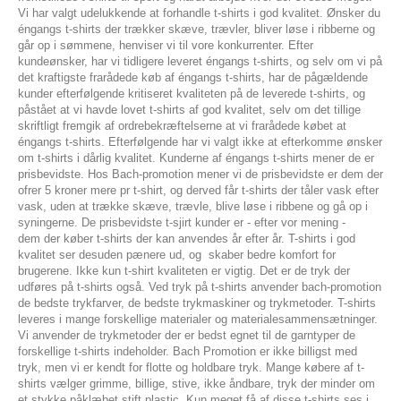
Vi har valgt udelukkende at forhandle t-shirts i god kvalitet. Ønsker du
éngangs t-shirts der trækker skæve, trævler, bliver løse i ribberne og
går op i sømmene, henviser vi til vore konkurrenter. Efter
kundeønsker, har vi tidligere leveret éngangs t-shirts, og selv om vi på
det kraftigste frarådede køb af éngangs t-shirts, har de pågældende
kunder efterfølgende kritiseret kvaliteten på de leverede t-shirts, og
påstået at vi havde lovet t-shirts af god kvalitet, selv om det tillige
skriftligt fremgik af ordrebekræftelserne at vi frarådede købet at
éngangs t-shirts. Efterfølgende har vi valgt ikke at efterkomme ønsker
om t-shirts i dårlig kvalitet. Kunderne af éngangs t-shirts mener de er
prisbevidste. Hos Bach-promotion mener vi de prisbevidste er dem der
ofrer 5 kroner mere pr t-shirt, og derved får t-shirts der tåler vask efter
vask, uden at trække skæve, trævle, blive løse i ribbene og gå op i
syningerne. De prisbevidste t-sjirt kunder er - efter vor mening -
dem der køber t-shirts der kan anvendes år efter år. T-shirts i god
kvalitet ser desuden pænere ud, og skaber bedre komfort for
brugerene. Ikke kun t-shirt kvaliteten er vigtig. Det er de tryk der
udføres på t-shirts også. Ved tryk på t-shirts anvender bach-promotion
de bedste trykfarver, de bedste trykmaskiner og trykmetoder. T-shirts
leveres i mange forskellige materialer og materialesammensætninger.
Vi anvender de trykmetoder der er bedst egnet til de garntyper de
forskellige t-shirts indeholder. Bach Promotion er ikke billigst med
tryk, men vi er kendt for flotte og holdbare tryk. Mange købere af t-
shirts vælger grimme, billige, stive, ikke åndbare, tryk der minder om
et stykke påklæbet stift plastic. Kun meget få af disse t-shirts ses i