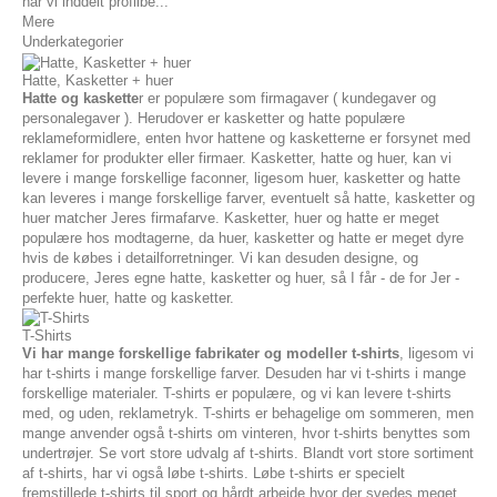
har vi inddelt profilbe...
Mere
Underkategorier
Hatte, Kasketter + huer
Hatte og kaskette
r er populære som firmagaver ( kundegaver og
personalegaver ). Herudover er kasketter og hatte populære
reklameformidlere, enten hvor hattene og kasketterne er forsynet med
reklamer for produkter eller firmaer. Kasketter, hatte og huer, kan vi
levere i mange forskellige faconner, ligesom huer, kasketter og hatte
kan leveres i mange forskellige farver, eventuelt så hatte, kasketter og
huer matcher Jeres firmafarve. Kasketter, huer og hatte er meget
populære hos modtagerne, da huer, kasketter og hatte er meget dyre
hvis de købes i detailforretninger. Vi kan desuden designe, og
producere, Jeres egne hatte, kasketter og huer, så I får - de for Jer -
perfekte huer, hatte og kasketter.
T-Shirts
Vi har mange forskellige fabrikater og modeller t-shirts
, ligesom vi
har t-shirts i mange forskellige farver. Desuden har vi t-shirts i mange
forskellige materialer. T-shirts er populære, og vi kan levere t-shirts
med, og uden, reklametryk. T-shirts er behagelige om sommeren, men
mange anvender også t-shirts om vinteren, hvor t-shirts benyttes som
undertrøjer. Se vort store udvalg af t-shirts. Blandt vort store sortiment
af t-shirts, har vi også løbe t-shirts. Løbe t-shirts er specielt
fremstillede t-shirts til sport og hårdt arbejde hvor der svedes meget.