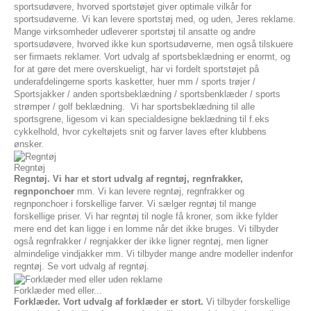
sportsudøvere, hvorved sportstøjet giver optimale vilkår for
sportsudøverne. Vi kan levere sportstøj med, og uden, Jeres reklame.
Mange virksomheder udleverer sportstøj til ansatte og andre
sportsudøvere, hvorved ikke kun sportsudøverne, men også tilskuere
ser firmaets reklamer. Vort udvalg af sportsbeklædning er enormt, og
for at gøre det mere overskueligt, har vi fordelt sportstøjet på
underafdelingerne sports kasketter, huer mm / sports trøjer /
Sportsjakker / anden sportsbeklædning / sportsbenklæder / sports
strømper / golf beklædning. Vi har sportsbeklædning til alle
sportsgrene, ligesom vi kan specialdesigne beklædning til f.eks
cykkelhold, hvor cykeltøjets snit og farver laves efter klubbens
ønsker.
Regntøj
Regntøj. Vi har et stort udvalg af regntøj, regnfrakker,
regnponchoer
mm. Vi kan levere regntøj, regnfrakker og
regnponchoer i forskellige farver. Vi sælger regntøj til mange
forskellige priser. Vi har regntøj til nogle få kroner, som ikke fylder
mere end det kan ligge i en lomme når det ikke bruges. Vi tilbyder
også regnfrakker / regnjakker der ikke ligner regntøj, men ligner
almindelige vindjakker mm. Vi tilbyder mange andre modeller indenfor
regntøj. Se vort udvalg af regntøj.
Forklæder med eller...
Forklæder. Vort udvalg af forklæder er stort.
Vi tilbyder forskellige