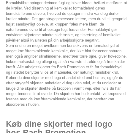
Bomuldsfibre optager derimod fugt og bliver bløde, hvilket medfører, at
de krøller. Ved tilsætning af kemikaliet formaldehyd gøres
bomuldsfibrene stivere, hvorved de optager mindre vand og derfor
krøller mindre. Det gør strygeprocessen lettere, men du vil til gengæld
højst sandsynligt opleve, at kroppen føles mere klam, da
naturfibrenes evne til at opsuge fugt forsvinder. Formaldehyd gør
endvidere skjorterne mindre slidstærke, og tilsætning af kemikaliet
påvirker altså kvaliteten på din arbejdsskjorte negativt.
Som endnu en meget uvelkommen konsekvens er formaldehyd et
meget kræftfremkaldende kemikalie, der ikke blot forurener naturen,
men også angriber slimhinderne, medfører tørre øjne, giver hovedpine,
hukommelsestab og allergi og altså i værste tilfælde også fremkalder
kræft. Alle arbejdsskjorter fra Bach Promotion er fri for formaldehyd,
og i stedet benytter vi os af materialer, der naturligt mindsker krøl.
Køber du dine skjorter med logo et andet sted end hos os, og går du
efter strygefri skjorter, anbefaler vi dog uden tvivl, at du undlader at
bruge dine skjorter direkte på kroppen i varmt vejr, eller hvis du har
meget tendens til at svede. Da skjorten har hudkontakt, vil kropssved
forenes med de kræftfremkaldende kemikalier, der herefter kan
absorberes i huden.
Køb dine skjorter med logo
hos Bach Promotion