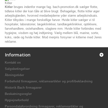
Kitler
Kitler
bruges indenfor mange fag. bach-promotion.dk sælger flotte,
tidløse kitler der kan tåle at blive brugt. Behagelige, flotte kitler øger
arbejdsglæden, hvorved medarbejderne yder større arbejdsindsats.
Kitler tilbydes i mange forskellige farver. Hvide kitler sælger vi til
hospitaler, laboratorier, lægeklinikker, tandlægeklinikker, optikkere,
farvehandlere, ostehandlere, slagtere mm. Hvide kitler forbindes med
hygiejne, visdom og høj indtjening. Vælg mellem blå, marine, sorte,
koks, røde og hvide kitler. Mod merpris forsyner vi kitlerne med Jeres
reklame.
Information
Kontakt os
Salgsbetingelser
Åbningstider
Forbehold firmagaver, reklameartikler og profilbeklædning
Historik Bach firmagaver
Beskatningsregler
Hygiejneforhold
Persondataforordning firmagaver, reklameartikler og