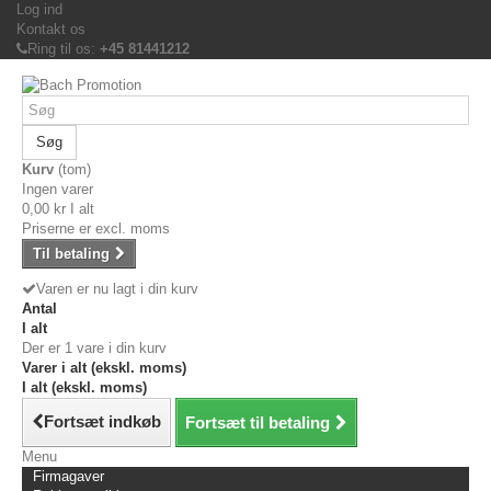
Log ind
Kontakt os
Ring til os:
+45 81441212
Søg
Kurv
(tom)
Ingen varer
0,00 kr
I alt
Priserne er excl. moms
Til betaling
Varen er nu lagt i din kurv
Antal
I alt
Der er 1 vare i din kurv
Varer i alt (ekskl. moms)
I alt (ekskl. moms)
Fortsæt indkøb
Fortsæt til betaling
Menu
Firmagaver