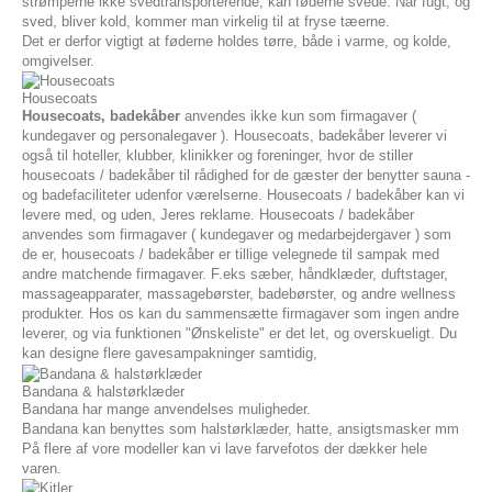
strømperne ikke svedtransporterende, kan føderne svede. Når fugt, og
sved, bliver kold, kommer man virkelig til at fryse tæerne.
Det er derfor vigtigt at føderne holdes tørre, både i varme, og kolde,
omgivelser.
Housecoats
Housecoats, badekåber
anvendes ikke kun som firmagaver (
kundegaver og personalegaver ). Housecoats, badekåber leverer vi
også til hoteller, klubber, klinikker og foreninger, hvor de stiller
housecoats / badekåber til rådighed for de gæster der benytter sauna -
og badefaciliteter udenfor værelserne. Housecoats / badekåber kan vi
levere med, og uden, Jeres reklame. Housecoats / badekåber
anvendes som firmagaver ( kundegaver og medarbejdergaver ) som
de er, housecoats / badekåber er tillige velegnede til sampak med
andre matchende firmagaver. F.eks sæber, håndklæder, duftstager,
massageapparater, massagebørster, badebørster, og andre wellness
produkter. Hos os kan du sammensætte firmagaver som ingen andre
leverer, og via funktionen "Ønskeliste" er det let, og overskueligt. Du
kan designe flere gavesampakninger samtidig,
Bandana & halstørklæder
Bandana har mange anvendelses muligheder.
Bandana kan benyttes som halstørklæder, hatte, ansigtsmasker mm
På flere af vore modeller kan vi lave farvefotos der dækker hele
varen.