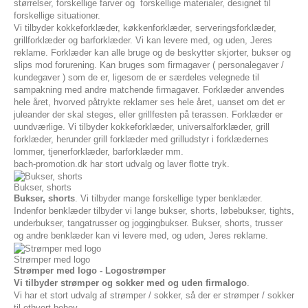
størrelser, forskellige farver og forskellige materialer, designet til
forskellige situationer.
Vi tilbyder kokkeforklæder, køkkenforklæder, serveringsforklæder,
grillforklæder og barforklæder. Vi kan levere med, og uden, Jeres
reklame. Forklæder kan alle bruge og de beskytter skjorter, bukser og
slips mod forurening. Kan bruges som firmagaver ( personalegaver /
kundegaver ) som de er, ligesom de er særdeles velegnede til
sampakning med andre matchende firmagaver. Forklæder anvendes
hele året, hvorved påtrykte reklamer ses hele året, uanset om det er
juleander der skal steges, eller grillfesten på terassen. Forklæder er
uundværlige. Vi tilbyder kokkeforklæder, universalforklæder, grill
forklæder, herunder grill forklæder med grilludstyr i forklædernes
lommer, tjenerforklæder, barforklæder mm.
bach-promotion.dk har stort udvalg og laver flotte tryk.
Bukser, shorts
Bukser, shorts
. Vi tilbyder mange forskellige typer benklæder.
Indenfor benklæder tilbyder vi lange bukser, shorts, løbebukser, tights,
underbukser, tangatrusser og joggingbukser. Bukser, shorts, trusser
og andre benklæder kan vi levere med, og uden, Jeres reklame.
Strømper med logo
Strømper med logo - Logostrømper
Vi tilbyder strømper og sokker med og uden firmalogo
.
Vi har et stort udvalg af strømper / sokker, så der er strømper / sokker
til ethvert behov.