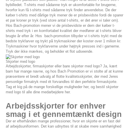
bybilledet. T-shirts med sådanne tryk er ukomfortable for brugerne,
hvorfor kun få t-shirts med sådanne tryk finder anvendelse. De der
køber t-shirts med dårlige tryk mener de er prisbevidste fordi de sparer
et par kroner pr tryk (ved store antal t-shirts, er det ører vi taler om).
Hos Bach-promotion mener vi de prisbevidste er dem der køber t-
shirts med tryk i en komfortabel kvalitet der medfører at t-shirts bliver
brugte år efter år. Hos bach-promotion tilbyder vi t-shirts trykt med de
bedste trykfarver og trykt på trykmaskiner der koster over 1 milion kr.
Trykmaskiner hvor trykfarverne under højtryk presses ind i garnerne.
Tryk der ikke mærkes, og beholder et flot udseende.
Skjorter med logo
Arbejdsskjorter, firmaskjorter eller bare skjorter med logo? Ja, kært
barn har mange navne, og hos Bach Promotion er vi stolte af at kunne
præsentere et bredt udvalg af flotte kvalitetsskjorter, der med Jeres
personlige firmatryk med ét forvandles til den perfekte firmaskjorte.
Tag et kig på de mange forskellige muligheder her, og bestil skjorter
med logo til alle dine medarbejdere her.
Arbejdsskjorter for enhver
smag i et gennemtænkt design
Der er efterhånden mange professioner, hvor en skjorte er en fast del
af arbejdsuniformen. Det kan udnyttes til at skabe mere samhørighed