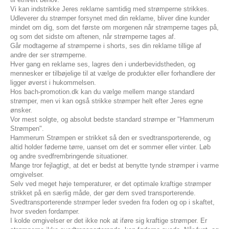
Vi kan indstrikke Jeres reklame samtidig med strømperne strikkes.
Udleverer du strømper forsynet med din reklame, bliver dine kunder
mindet om dig, som det første om morgenen når strømperne tages på,
og som det sidste om aftenen, når strømperne tages af.
Går modtagerne af strømperne i shorts, ses din reklame tillige af
andre der ser strømperne.
Hver gang en reklame ses, lagres den i underbevidstheden, og
mennesker er tilbøjelige til at vælge de produkter eller forhandlere der
ligger øverst i hukommelsen.
Hos bach-promotion.dk kan du vælge mellem mange standard
strømper, men vi kan også strikke strømper helt efter Jeres egne
ønsker.
Vor mest solgte, og absolut bedste standard strømpe er "
Hammerum
Strømpen
".
Hammerum Strømpen
er strikket så den er svedtransporterende, og
altid holder føderne tørre, uanset om det er sommer eller vinter. Løb
og andre svedfrembringende situationer.
Mange tror fejlagtigt, at det er bedst at benytte tynde strømper i varme
omgivelser.
Selv ved meget høje temperaturer, er det optimale kraftige strømper
strikket på en særlig måde, der gør dem sved transporterende.
Svedtransporterende strømper leder sveden fra foden og op i skaftet,
hvor sveden fordamper.
I kolde omgivelser er det ikke nok at iføre sig kraftige strømper. Er