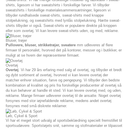
shirts, ligesom vi har sweatshirts i forskellige farver. Vi tilbyder
sweatshirts i forskellige materialesammensætninger, ligesom vi
tilbyder rundhalsede sweat-shirts, sweat-shirts med knappe
stolpelukning, og sweatshirts med lynlås stolpelukning. Hætte sweat-
shirts tilbyder vi også. Sweat-shirts er populære direkte på kroppen
eller som overtøj. Vi kan levere sweat-shirts uden, og med, reklame.
Bluser, trøjer
Pullovere, bluser, strikketrøjer, sveatere
mm udleveres af flere
firmaer til personalet, hvorved det på kontorer, messer og i butikker, er
muligt at se hvem der repræsenterer firmaet.
Overtøj
Overtøj
. Vi har 29 års erfaring med salg af overtøj, og tilbyder et bredt
og dybt sortiment af overtøj, hvorved vi kan levere overtøj der
matcher enhver situation, farve og pengepung. Vi tilbyder den bedste
kombination af kvalitet og pris fra forskellige producenter af overtøj så
du kun behøver at handle ét sted. Vi kan levere overtøj med, og uden,
reklame. Mange firmaer udleverer overtøj til de ansatte. Noget overtøj
forsynes med stor iøjnefaldende reklame, medens andet overtøj
forsynes med små diskrete reklamer.
Løb, Cykel & Sport
Vi har et meget stort udvalg af sportsbeklædning specielt fremstillet til
sportsudøvere. Sportstøjets snit, sømme og stofmaterialer er tilpasset