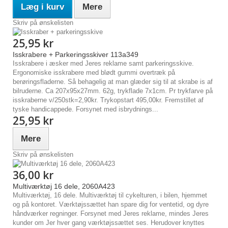
Læg i kurv
Mere
Skriv på ønskelisten
25,95 kr
Isskrabere + Parkeringsskiver 113a349
Isskrabere i æsker med Jeres reklame samt parkeringsskive.
Ergonomiske isskrabere med blødt gummi overtræk på
berøringsfladerne. Så behagelig at man glæder sig til at skrabe is af
bilruderne. Ca 207x95x27mm. 62g, trykflade 7x1cm. Pr trykfarve på
isskraberne v/250stk=2,90kr. Trykopstart 495,00kr. Fremstillet af
tyske handicappede. Forsynet med isbrydnings...
25,95 kr
Mere
Skriv på ønskelisten
36,00 kr
Multiværktøj 16 dele, 2060A423
Multiværktøj, 16 dele. Multiværktøj til cykelturen, i bilen, hjemmet
og på kontoret. Værktøjssættet han spare dig for ventetid, og dyre
håndværker regninger. Forsynet med Jeres reklame, mindes Jeres
kunder om Jer hver gang værktøjssættet ses. Herudover knyttes