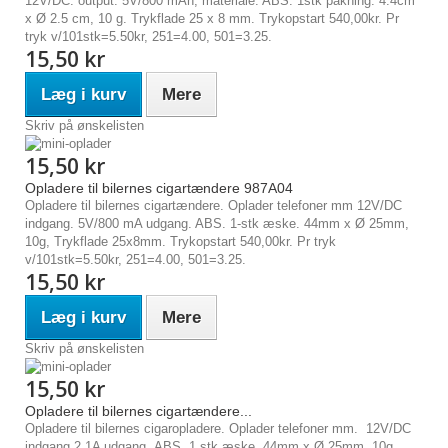
12V/DC. output: 5V/800 mAh, materiale: ABS. 1stk pakning. 4.4cm
x Ø 2.5 cm, 10 g. Trykflade 25 x 8 mm. Trykopstart 540,00kr. Pr
tryk v/101stk=5.50kr, 251=4.00, 501=3.25.
15,50 kr
Læg i kurv
Mere
Skriv på ønskelisten
15,50 kr
Opladere til bilernes cigartændere 987A04
Opladere til bilernes cigartændere. Oplader telefoner mm 12V/DC
indgang. 5V/800 mA udgang. ABS. 1-stk æske. 44mm x Ø 25mm,
10g, Trykflade 25x8mm. Trykopstart 540,00kr. Pr tryk
v/101stk=5.50kr, 251=4.00, 501=3.25.
15,50 kr
Læg i kurv
Mere
Skriv på ønskelisten
15,50 kr
Opladere til bilernes cigartændere...
Opladere til bilernes cigaropladere. Oplader telefoner mm. 12V/DC
indgang 2.1A udgang. ABS, 1 stk æske. 44mm x Ø 25mm, 10g.