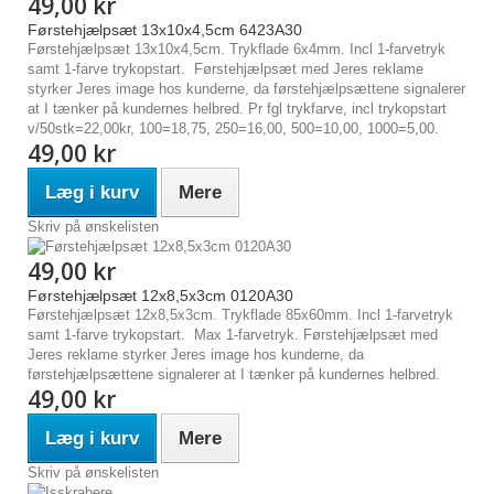
49,00 kr
Førstehjælpsæt 13x10x4,5cm 6423A30
Førstehjælpsæt 13x10x4,5cm. Trykflade 6x4mm. Incl 1-farvetryk
samt 1-farve trykopstart. Førstehjælpsæt med Jeres reklame
styrker Jeres image hos kunderne, da førstehjælpsættene signalerer
at I tænker på kundernes helbred. Pr fgl trykfarve, incl trykopstart
v/50stk=22,00kr, 100=18,75, 250=16,00, 500=10,00, 1000=5,00.
49,00 kr
Læg i kurv
Mere
Skriv på ønskelisten
49,00 kr
Førstehjælpsæt 12x8,5x3cm 0120A30
Førstehjælpsæt 12x8,5x3cm. Trykflade 85x60mm. Incl 1-farvetryk
samt 1-farve trykopstart. Max 1-farvetryk. Førstehjælpsæt med
Jeres reklame styrker Jeres image hos kunderne, da
førstehjælpsættene signalerer at I tænker på kundernes helbred.
49,00 kr
Læg i kurv
Mere
Skriv på ønskelisten