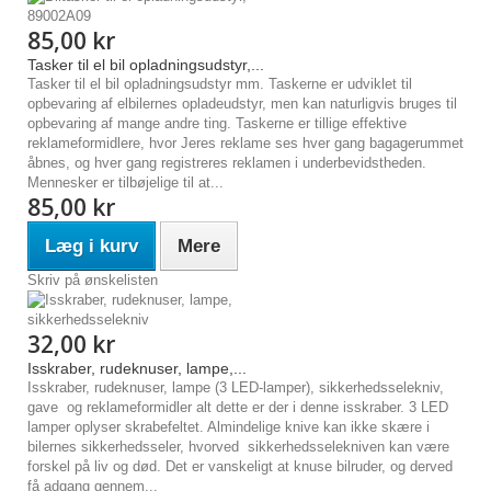
85,00 kr
Tasker til el bil opladningsudstyr,...
Tasker til el bil opladningsudstyr mm. Taskerne er udviklet til
opbevaring af elbilernes opladeudstyr, men kan naturligvis bruges til
opbevaring af mange andre ting. Taskerne er tillige effektive
reklameformidlere, hvor Jeres reklame ses hver gang bagagerummet
åbnes, og hver gang registreres reklamen i underbevidstheden.
Mennesker er tilbøjelige til at...
85,00 kr
Læg i kurv
Mere
Skriv på ønskelisten
32,00 kr
Isskraber, rudeknuser, lampe,...
Isskraber, rudeknuser, lampe (3 LED-lamper), sikkerhedsselekniv,
gave og reklameformidler alt dette er der i denne isskraber. 3 LED
lamper oplyser skrabefeltet. Almindelige knive kan ikke skære i
bilernes sikkerhedsseler, hvorved sikkerhedsselekniven kan være
forskel på liv og død. Det er vanskeligt at knuse bilruder, og derved
få adgang gennem...