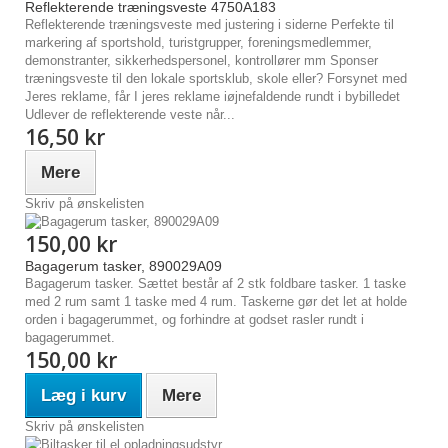
Reflekterende træningsveste 4750A183
Reflekterende træningsveste med justering i siderne Perfekte til
markering af sportshold, turistgrupper, foreningsmedlemmer,
demonstranter, sikkerhedspersonel, kontrollører mm Sponser
træningsveste til den lokale sportsklub, skole eller? Forsynet med
Jeres reklame, får I jeres reklame iøjnefaldende rundt i bybilledet
Udlever de reflekterende veste når...
16,50 kr
Mere
Skriv på ønskelisten
150,00 kr
Bagagerum tasker, 890029A09
Bagagerum tasker. Sættet består af 2 stk foldbare tasker. 1 taske
med 2 rum samt 1 taske med 4 rum. Taskerne gør det let at holde
orden i bagagerummet, og forhindre at godset rasler rundt i
bagagerummet.
150,00 kr
Læg i kurv
Mere
Skriv på ønskelisten