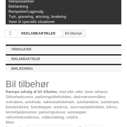
Reklameartikler
Beklædning
Restpartier/Lagersalg
Tryk, gravering, ætsning, brodering
Varer til specielle situationer
REKLAMEARTIKLER
Bil tilbehør
FIRMAGAVER
REKLAMEARTIKLER
BEKLÆDNING
Bil tilbehør
Kæmpe udvalg af bil tilbehør,
med eller uden Jeres reklame.
Sikkerhedsveste, parkeringsbiletholdere, dækmønstermålere,
isskrabere, autoklude, nakkestøttebetræk, autohandsker, autolamper,
brandslukkere, brandtæpper, autokrus, nummerpladeholdere, bilkrus,
førstehjælpstasker, parkeringsskiver, autotæpper,
sikkerhedsseleknive, siddeunderlag, solafsk...
Mere