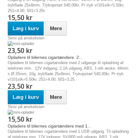
trykflade 25x8mm. Trykopstart 540,00kr. Pr tryk v/101stk=5.50kr,
251=4.00, 501=3.25r.
15,50 kr
Læg i kurv
Mere
Skriv på ønskelisten
23,50 kr
Opladere til bilernes cigartændere. 2...
Opladere til bilernes cigartændere med 2 udgange til opladning af
telefoner mm. 12V indgang, 2,1A udgang, ABS, 1-stk æske, 44mm
x Ø 25mm, 10g, trykflade 25x8mm. Trykopstart 540,00kr. Pr tryk
v/101stk=5.50kr, 251=4.00, 501=3.25.
23,50 kr
Læg i kurv
Mere
Skriv på ønskelisten
15,50 kr
Opladere til bilernes cigartændere med 1...
Opladere til bilernes cigartændere med 1 USB udgang. Til opladning
af telefoner mm. 12V indgang, 5V/800 mA udgang, ABS, 1-stk