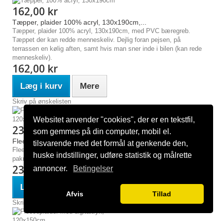
162,00 kr
Tæpper, plaider 100% acryl, 130x190cm,...
Tæpper, plaider 100% acryl, 130x190cm, med PVC bæregreb.
Tæppet der kan redde menneskeliv. Dejlig foran pejsen, på
terrassen en kølig aften, samt hvis man sner inde i bilen (kan rede
menneskeliv).
162,00 kr
Læg i kurv
Mere
Skriv på ønskelisten
Websitet anvender "cookies", der er en tekstfil,
236,00 kr
som gemmes på din computer, mobil el.
Fleeceplaider med digitaltryk, 130x170cm
tilsvarende med det formål at genkende den,
Fleeceplaider med digitaltryk, 250gr pr m2, hvid bagside, 1-stk
huske indstillinger, udføre statistik og målrette
pakning. 130x170cm. Incl trykopstart.
236,00 kr
annoncer.
Betingelser
Læg i kurv
Mere
Afvis
Tillad
Skriv på ønskelisten