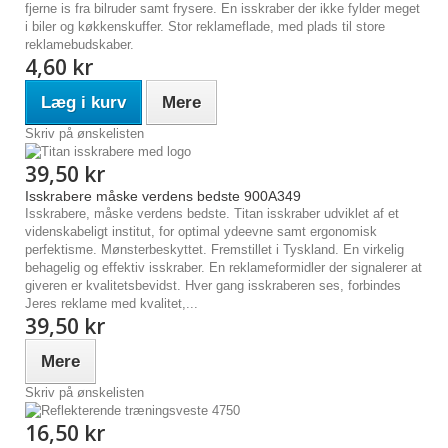
fjerne is fra bilruder samt frysere. En isskraber der ikke fylder meget
i biler og køkkenskuffer. Stor reklameflade, med plads til store
reklamebudskaber.
4,60 kr
Læg i kurv
Mere
Skriv på ønskelisten
39,50 kr
Isskrabere måske verdens bedste 900A349
Isskrabere, måske verdens bedste. Titan isskraber udviklet af et
videnskabeligt institut, for optimal ydeevne samt ergonomisk
perfektisme. Mønsterbeskyttet. Fremstillet i Tyskland. En virkelig
behagelig og effektiv isskraber. En reklameformidler der signalerer at
giveren er kvalitetsbevidst. Hver gang isskraberen ses, forbindes
Jeres reklame med kvalitet,...
39,50 kr
Mere
Skriv på ønskelisten
16,50 kr