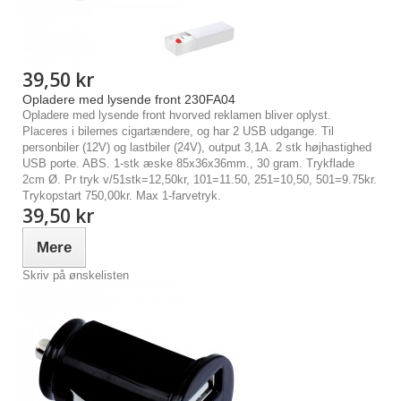
39,50 kr
Opladere med lysende front 230FA04
Opladere med lysende front hvorved reklamen bliver oplyst.
Placeres i bilernes cigartændere, og har 2 USB udgange. Til
personbiler (12V) og lastbiler (24V), output 3,1A. 2 stk højhastighed
USB porte. ABS. 1-stk æske 85x36x36mm., 30 gram. Trykflade
2cm Ø. Pr tryk v/51stk=12,50kr, 101=11.50, 251=10,50, 501=9.75kr.
Trykopstart 750,00kr. Max 1-farvetryk.
39,50 kr
Mere
Skriv på ønskelisten