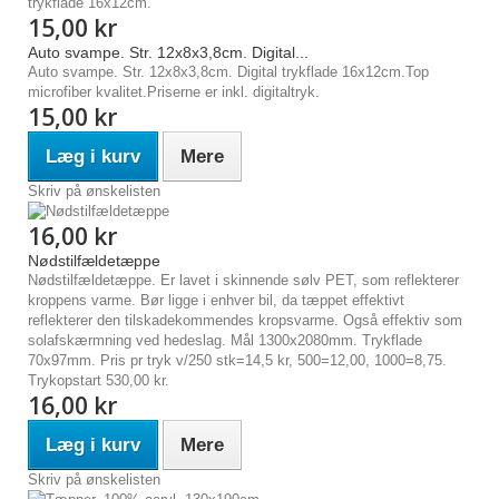
15,00 kr
Auto svampe. Str. 12x8x3,8cm. Digital...
Auto svampe. Str. 12x8x3,8cm. Digital trykflade 16x12cm.Top
microfiber kvalitet.Priserne er inkl. digitaltryk.
15,00 kr
Læg i kurv
Mere
Skriv på ønskelisten
16,00 kr
Nødstilfældetæppe
Nødstilfældetæppe. Er lavet i skinnende sølv PET, som reflekterer
kroppens varme. Bør ligge i enhver bil, da tæppet effektivt
reflekterer den tilskadekommendes kropsvarme. Også effektiv som
solafskærmning ved hedeslag. Mål 1300x2080mm. Trykflade
70x97mm. Pris pr tryk v/250 stk=14,5 kr, 500=12,00, 1000=8,75.
Trykopstart 530,00 kr.
16,00 kr
Læg i kurv
Mere
Skriv på ønskelisten