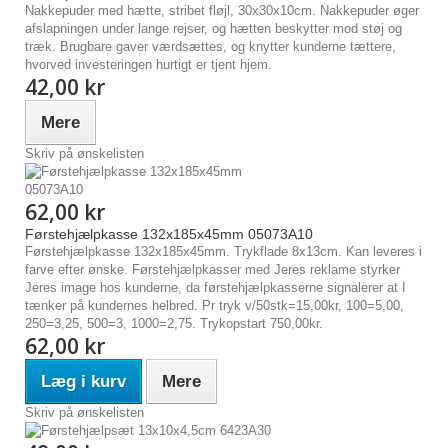
Nakkepuder med hætte, stribet fløjl, 30x30x10cm. Nakkepuder øger
afslapningen under lange rejser, og hætten beskytter mod støj og
træk. Brugbare gaver værdsættes, og knytter kunderne tættere,
hvorved investeringen hurtigt er tjent hjem.
42,00 kr
Mere
Skriv på ønskelisten
62,00 kr
Førstehjælpkasse 132x185x45mm 05073A10
Førstehjælpkasse 132x185x45mm. Trykflade 8x13cm. Kan leveres i
farve efter ønske. Førstehjælpkasser med Jeres reklame styrker
Jeres image hos kunderne, da førstehjælpkasserne signalerer at I
tænker på kundernes helbred. Pr tryk v/50stk=15,00kr, 100=5,00,
250=3,25, 500=3, 1000=2,75. Trykopstart 750,00kr.
62,00 kr
Læg i kurv
Mere
Skriv på ønskelisten