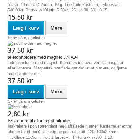
æske. 44mm x Ø 25mm, 10 g. Trykflade 25x8mm, trykopstart
540,00kr. Pr tryk v/101stk=5.50kr, 251=4.00. 501=3.25.
15,50 kr
Læg i kurv
Mere
Skriv på ønskelisten
37,50 kr
telefonholdere med magnet 374A04
Telefonholdere med magnet. Klemmes ind over ventilationsgitter
eller lignende. Magnetisk overflade gør det let at placere, og fjerne
mobiltelefoner etc.
37,50 kr
Læg i kurv
Mere
Skriv på ønskelisten
2,80 kr
Isskrabere til afisning af bilruder,...
Isskrabere i polysterenplast med affalsede hjørner. Kanterne er extra
skarpe for at opnå et hurtig og godt resultat. 120x100x2,4mm.
Trykflade 11x9cm. Incl. 1 farvetryk. Pr fgl tryk v/500=1,10,