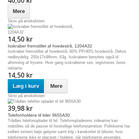
40,00 kr
Mere
Skriv på ønskelisten
14,50 kr
Isskraber fremstillet af hvedestrå, 1204A32
Isskraber fremstillet af hvedestrå, 60% PP/40% hcedestrå. Delvis
nedbrydelig. 250x17x98mm, 63g. Isskrabere benyttes også til
afrimning af frysere. Hver gang isskraberne ses, registreres Jeres
reklame.
14,50 kr
Læg i kurv
Mere
Skriv på ønskelisten
39,98 kr
Telefonholdere til biler 9655A30
Trådløs telefonoplader til bil. Telefonopladerens sidearme kan
indstilles så de passer til forskellige lelefonstørrelser. Politikerne har
indført extrem høje gebyrer samt klip i kørekortet til bilister, hvis
telefonerne ikke er placeret i holdere, når telefonerne anvendes.