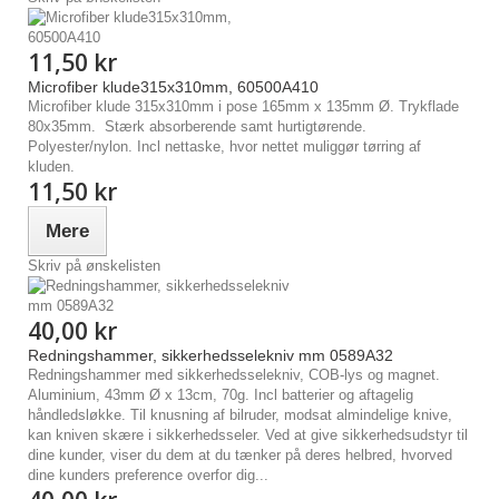
11,50 kr
Microfiber klude315x310mm, 60500A410
Microfiber klude 315x310mm i pose 165mm x 135mm Ø. Trykflade
80x35mm. Stærk absorberende samt hurtigtørende.
Polyester/nylon. Incl nettaske, hvor nettet muliggør tørring af
kluden.
11,50 kr
Mere
Skriv på ønskelisten
40,00 kr
Redningshammer, sikkerhedsselekniv mm 0589A32
Redningshammer med sikkerhedsselekniv, COB-lys og magnet.
Aluminium, 43mm Ø x 13cm, 70g. Incl batterier og aftagelig
håndledsløkke. Til knusning af bilruder, modsat almindelige knive,
kan kniven skære i sikkerhedsseler. Ved at give sikkerhedsudstyr til
dine kunder, viser du dem at du tænker på deres helbred, hvorved
dine kunders preference overfor dig...