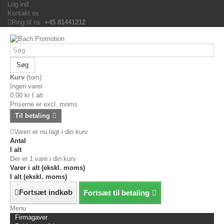
Log ind
Kontakt os
Ring til os:
+45 81441212
Søg
Kurv
(tom)
Ingen varer
0,00 kr
I alt
Priserne er excl. moms
Til betaling
Varen er nu lagt i din kurv
Antal
I alt
Der er 1 vare i din kurv
Varer i alt (ekskl. moms)
I alt (ekskl. moms)
Fortsæt indkøb
Fortsæt til betaling
Menu
Firmagaver