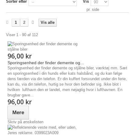
Sorter efter
Vis
pr. side
1
2
Vis alle
Viser 1 - 90 af 112
96,00 kr
Sporingsenhed der finder demente og...
Sporingsenhed der finder demente og stjålne biler, værktøj mm. Sæt
en sporingsenhed i din hunds eller kats halsbånd, og du kan følge
dens færden via din telefon. Er din kuffert forsvundet under din ferie,
kan du, via din telefon, hurtig se hvor den befinder sig. Ikke blot i
hvilken lufthavn den er landet, men nøjagtig hvor i lufthavnen. En
brugbar gave...
96,00 kr
Mere
Skriv på ønskelisten