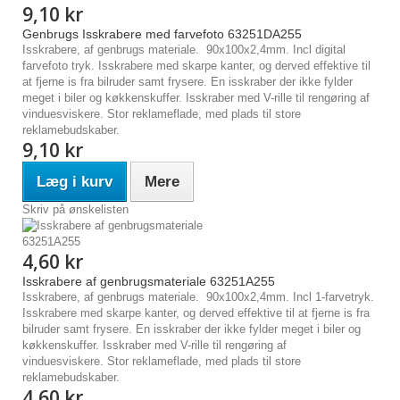
9,10 kr
Genbrugs Isskrabere med farvefoto 63251DA255
Isskrabere, af genbrugs materiale. 90x100x2,4mm. Incl digital
farvefoto tryk. Isskrabere med skarpe kanter, og derved effektive til
at fjerne is fra bilruder samt frysere. En isskraber der ikke fylder
meget i biler og køkkenskuffer. Isskraber med V-rille til rengøring af
vinduesviskere. Stor reklameflade, med plads til store
reklamebudskaber.
9,10 kr
Læg i kurv
Mere
Skriv på ønskelisten
4,60 kr
Isskrabere af genbrugsmateriale 63251A255
Isskrabere, af genbrugs materiale. 90x100x2,4mm. Incl 1-farvetryk.
Isskrabere med skarpe kanter, og derved effektive til at fjerne is fra
bilruder samt frysere. En isskraber der ikke fylder meget i biler og
køkkenskuffer. Isskraber med V-rille til rengøring af
vinduesviskere. Stor reklameflade, med plads til store
reklamebudskaber.
4,60 kr