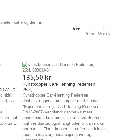
lader, kaffe og the mm.
Vis:
Gitter
Oversigt
135,50 kr
Kunstkopper Carl-Henning Pedersen,
121A120
25cl,...
 hidtil
Kunstkopper Carl-Henning Pedersen
mhed, og
dobbeltvæggede kunstkopper med motivet
"Kejserens skæg". Carl-Henning Pedersen
e,
(1913-2007) var blandt danmarks mest
dlere Incl
annerkendte kunstnere, og kunstværkerne er
lot krus En
højt værdsatte, også langt udenfor danmarks
grænser. Flotte kopper til konference lokalet,
receptionsgaver, medarbejdergaver og