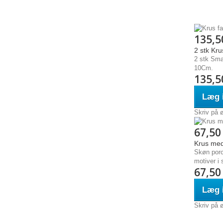
135,5
2 stk Kr
2 stk Sma
10Cm.
135,5
Læg i
Skriv på 
67,50
Krus med
Skøn porc
motiver i 
67,50
Læg i
Skriv på 