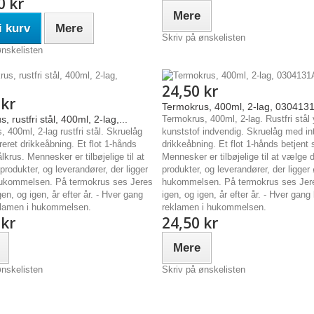
0 kr
Mere
 kurv
Mere
Skriv på ønskelisten
ønskelisten
24,50 kr
 kr
Termokrus, 400ml, 2-lag, 030413
, rustfri stål, 400ml, 2-lag,...
Termokrus, 400ml, 2-lag. Rustfri stål
 400ml, 2-lag rustfri stål. Skruelåg
kunststof indvendig. Skruelåg med in
eret drikkeåbning. Et flot 1-hånds
drikkeåbning. Et flot 1-hånds betjent 
ålkrus. Mennesker er tilbøjelige til at
Mennesker er tilbøjelige til at vælge 
rodukter, og leverandører, der ligger
produkter, og leverandører, der ligger 
hukommelsen. På termokrus ses Jeres
hukommelsen. På termokrus ses Jer
en, og igen, år efter år. - Hver gang
igen, og igen, år efter år. - Hver gang
klamen i hukommelsen.
reklamen i hukommelsen.
 kr
24,50 kr
Mere
ønskelisten
Skriv på ønskelisten