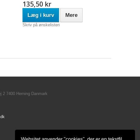
135,50 kr
Læg i kurv
Mere
Skriv på ønskelisten
ej 2 7400 Herning Danmark
.dk
Websitet anvender "cookies", der er en tekstfil,