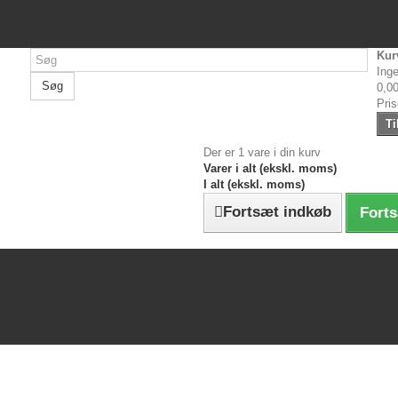
Kur
Inge
Søg
0,00
Pri
Ti
Der er 1 vare i din kurv
Varer i alt (ekskl. moms)
I alt (ekskl. moms)
Fortsæt indkøb
Forts