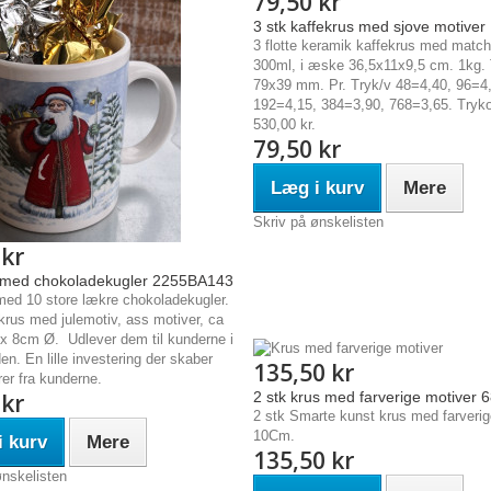
79,50 kr
3 stk kaffekrus med sjove motiver
3 flotte keramik kaffekrus med match
300ml, i æske 36,5x11x9,5 cm. 1kg. 
79x39 mm. Pr. Tryk/v 48=4,40, 96=4
192=4,15, 384=3,90, 768=3,65. Tryko
530,00 kr.
79,50 kr
Læg i kurv
Mere
Skriv på ønskelisten
 kr
 med chokoladekugler 2255BA143
med 10 store lækre chokoladekugler.
rus med julemotiv, ass motiver, ca
x 8cm Ø. Udlever dem til kunderne i
n. En lille investering der skaber
135,50 kr
rer fra kunderne.
 kr
2 stk krus med farverige motiver
2 stk Smarte kunst krus med farverig
10Cm.
 kurv
Mere
135,50 kr
ønskelisten