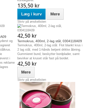
kundegaver.
135,50 kr
Læg i kurv
Mere
Skriv på ønskelisten
42,50 kr
1A09
 yderst og
Termokrus, 400ml, 2-lag stål, 0304118A09
tegreret
Termokrus, 400ml, 2-lag stål. Flot blankt krus i
stålkrus.
2 lag stål, med 1-hånds betjent drikke åbning.
de
Gummieret bund, beskytter bordplader, samt
øverst i
bevirker at kruset står fast på bordet.
42,50 kr
es reklame
 lagres
Mere
Skriv på ønskelisten