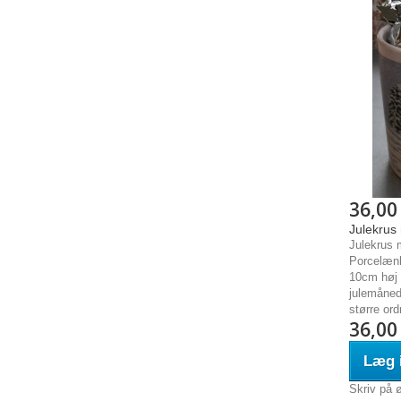
36,00
Julekrus
Julekrus 
Porcelænk
10cm høj 
julemånede
større ord
36,00
Læg i
Skriv på 