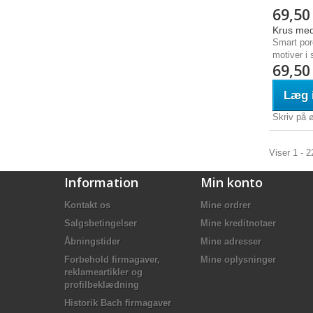
69,50
Krus med
Smart por
motiver i 
69,50
Læg i
Skriv på 
Viser 1 - 2
Information
Min konto
Kontakt os
Mine ordrer
Salgsbetingelser
Mine kreditnotaer
Åbningstider
Mine adresser
Forbehold firmagaver,
Mine oplysninger
reklameartikler og
profilbeklædning
Historik Bach firmagaver