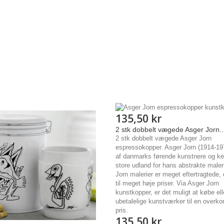
135,50 kr
2 stk dobbelt vægede Asger Jorn..
2 stk dobbelt vægede Asger Jorn
espressokopper. Asger Jorn (1914-19
af danmarks førende kunstnere og ken
store udland for hans abstrakte maler
Jorn malerier er meget eftertragtede,
til meget høje priser. Via Asger Jorn
kunstkopper, er det muligt at købe ell
ubetalelige kunstværker til en overk
pris.
135,50 kr