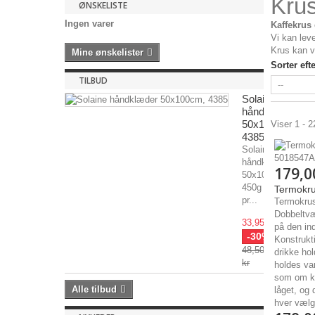
Kru
ØNSKELISTE
Ingen varer
Kaffekrus
Vi kan lev
Krus kan v
Mine ønskelister
Sorter efte
TILBUD
Solaine
håndklæder
50x100cm,
Viser 1 - 2
4385A32
Solaine
håndklæder
179,0
50x100cm,
450g
Termokrus
pr...
Termokrus
Dobbeltvæ
33,95 kr
på den in
-30%
Konstrukt
48,50
drikke hol
kr
holdes var
som om kr
Alle tilbud
låget, og 
hver vælg