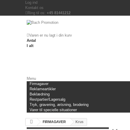
Log ind
Kontakt os
Ring til os:
+45 81441212
Varen er nu lagt i din kurv
Antal
I alt
Menu
Firmagaver
Reklameartikler
Beklædning
Restpartier/Lagersalg
Tryk, gravering, ætsning, brodering
Varer til specielle situationer
FIRMAGAVER
Krus