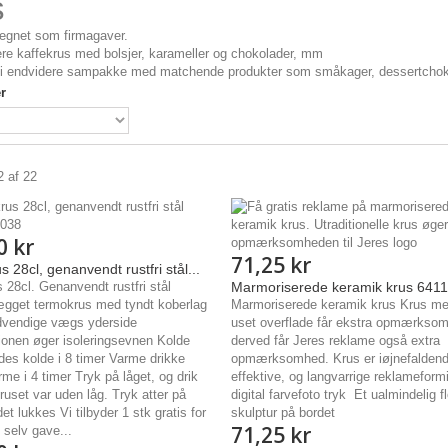
s
egnet som firmagaver.
ere kaffekrus med bolsjer, karameller og chokolader, mm
i endvidere sampakke med matchende produkter som småkager, dessertchoko
r
2 af 22
0 kr
71,25 kr
 28cl, genanvendt rustfri stål...
 28cl. Genanvendt rustfri stål
Marmoriserede keramik krus 641
gget termokrus med tyndt koberlag
Marmoriserede keramik krus Krus med
dvendige vægs yderside
uset overflade får ekstra opmærkso
ionen øger isoleringsevnen Kolde
derved får Jeres reklame også extra
des kolde i 8 timer Varme drikke
opmærksomhed. Krus er iøjnefaldend
me i 4 timer Tryk på låget, og drik
effektive, og langvarrige reklameformi
uset var uden låg. Tryk atter på
digital farvefoto tryk Et ualmindelig f
det lukkes Vi tilbyder 1 stk gratis for
skulptur på bordet
71,25 kr
 selv gave...