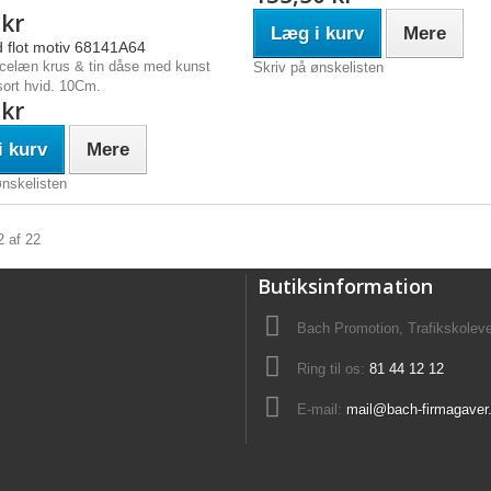
 kr
Læg i kurv
Mere
 flot motiv 68141A64
celæn krus & tin dåse med kunst
Skriv på ønskelisten
sort hvid. 10Cm.
 kr
 kurv
Mere
ønskelisten
2 af 22
Butiksinformation
Bach Promotion, Trafikskolev
Ring til os:
81 44 12 12
E-mail:
mail@bach-firmagaver