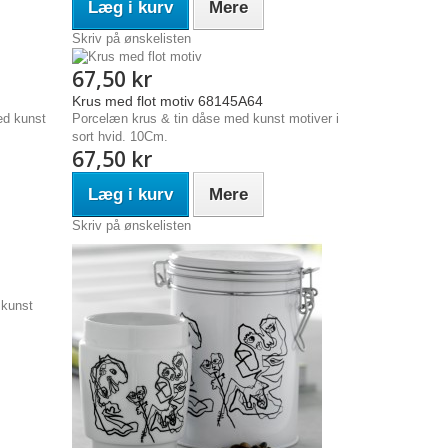
Læg i kurv
Mere
Skriv på ønskelisten
67,50 kr
Krus med flot motiv 68145A64
ed kunst
Porcelæn krus & tin dåse med kunst motiver i
sort hvid. 10Cm.
67,50 kr
Læg i kurv
Mere
Skriv på ønskelisten
 kunst