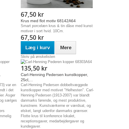
67,50 kr
Krus med flot motiv 68142A64
Smart porcelæn krus & tin dåse med kunst
motiver i sort hvid. 10Cm.
67,50 kr
Læg i kurv
Mere
Skriv på ønskelisten
135,50 kr
.
Carl-Henning Pedersen kunstkopper,
25cl,...
73) var en
Carl-Henning Pedersen dobbeltvæggede
dt i det
kunstkopper med motivet "Helhesten". Carl-
ier. Asger
Henning Pedersen (1913-2007) var blandt
 og sælges
danmarks førende, og mest produktive,
kunstnere. Kunstværkerne er værdsat, og
ers
elsket, langt udenfor danmarks grænser.
ommelig
Flotte krus til konference lokalet,
receptionsgaver, medarbejdergaver og
kundegaver.