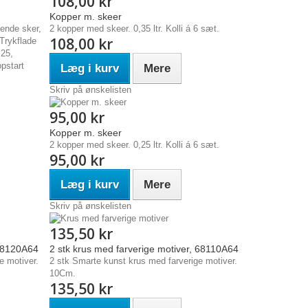
108,00 kr
Kopper m. skeer
ende sker,
2 kopper med skeer. 0,35 ltr. Kolli á 6 sæt.
108,00 kr
Trykflade
,25,
pstart
Læg i kurv
Mere
Skriv på ønskelisten
95,00 kr
Kopper m. skeer
2 kopper med skeer. 0,25 ltr. Kolli á 6 sæt.
95,00 kr
Læg i kurv
Mere
Skriv på ønskelisten
135,50 kr
 68120A64
2 stk krus med farverige motiver, 68110A64
e motiver.
2 stk Smarte kunst krus med farverige motiver.
10Cm.
135,50 kr