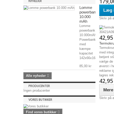
179,0
NYHEDER
Lomme
Læg i
powerbank
10.000
Skriv på 
mAh
Lomme
powerbank
10.000mAh
42,95
Powerbank
Termokrus
med
Termokrus,
kæmpe
med integr
kapacitet
betjent st
142x66x16mm,...
vælge de p
85,00 kr
øverst i 
reklame ig
lagres re
Alle nyheder
42,95
PRODUCENTER
Mere
Ingen producenter
Skriv på 
VORES BUTIKKER
Find vores butikker