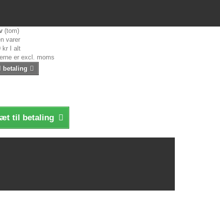
v
(tom)
n varer
 kr
I alt
serne er excl. moms
l betaling
æt til betaling