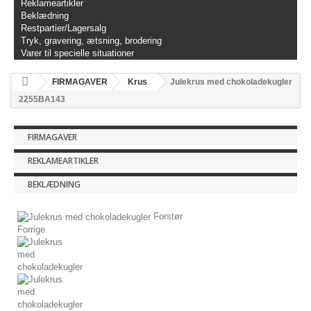
Reklameartikler
Beklædning
Restpartier/Lagersalg
Tryk, gravering, ætsning, brodering
Varer til specielle situationer
FIRMAGAVER
Krus
Julekrus med chokoladekugler
2255BA143
FIRMAGAVER
REKLAMEARTIKLER
BEKLÆDNING
Forstør
Forrige