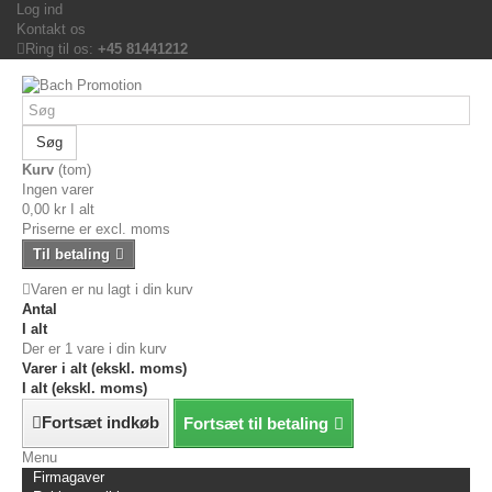
Log ind
Kontakt os
Ring til os:
+45 81441212
Søg
Kurv
(tom)
Ingen varer
0,00 kr
I alt
Priserne er excl. moms
Til betaling
Varen er nu lagt i din kurv
Antal
I alt
Der er 1 vare i din kurv
Varer i alt (ekskl. moms)
I alt (ekskl. moms)
Fortsæt indkøb
Fortsæt til betaling
Menu
Firmagaver