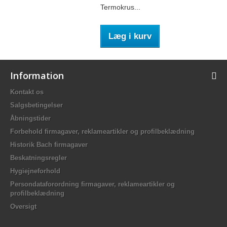
Termokrus...
Læg i kurv
Information
Kontakt os
Salgsbetingelser
Åbningstider
Forbehold firmagaver, reklameartikler og profilbeklædning
Historik Bach firmagaver
Beskatningsregler
Hygiejneforhold
Persondataforordning firmagaver, reklameartikler og
profilbeklædning
Oversigt