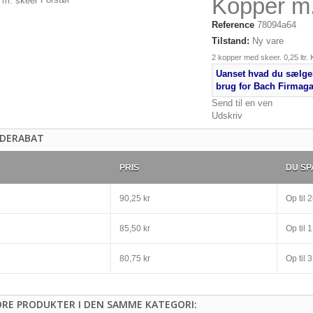
Kopper m.
Reference
78094a64
Tilstand:
Ny vare
2 kopper med skeer. 0,25 ltr. K
Uanset hvad du sælger
brug for Bach Firmag
Send til en ven
Udskriv
DERABAT
PRIS
DU SP
90,25 kr
Op til
2
85,50 kr
Op til
1
80,75 kr
Op til
3
DRE PRODUKTER I DEN SAMME KATEGORI: