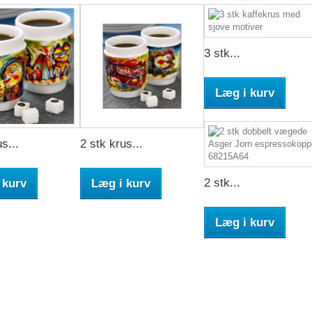
3 stk...
Læg i kurv
s...
2 stk krus...
2 stk...
 kurv
Læg i kurv
Læg i kurv