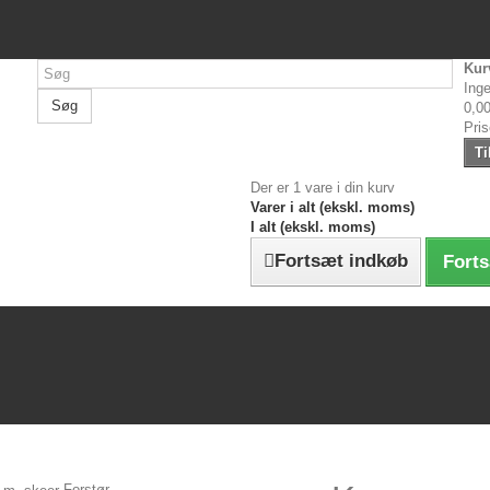
Kur
Inge
Søg
0,00
Pri
Ti
Der er 1 vare i din kurv
Varer i alt (ekskl. moms)
I alt (ekskl. moms)
Fortsæt indkøb
Forts
Forstør