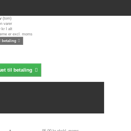
v
(tom)
n varer
 kr
I alt
serne er excl. moms
l betaling
æt til betaling
95,00 kr
ekskl. moms