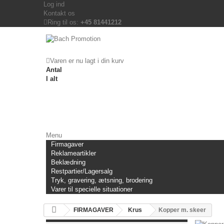
Log ind
Kontakt os
Ring til os:
+45 81441212
Varen er nu lagt i din kurv
Antal
I alt
Menu
Firmagaver
Reklameartikler
Beklædning
Restpartier/Lagersalg
Tryk, gravering, ætsning, brodering
Varer til specielle situationer
FIRMAGAVER
Krus
Kopper m. skeer