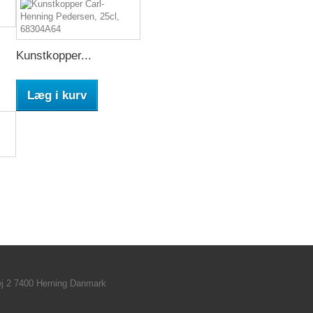
Kunstkopper...
Læg i kurv
ej 2 7400 Herning Danmark