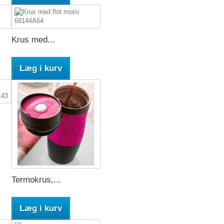
Krus med...
Læg i kurv
Termokrus,...
Læg i kurv