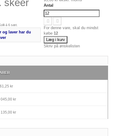
 skeer
Antal
olli á 6 sæt.
For denne vare, skal du mindst
 og laver har du
købe
12
aver
Læg i kurv
Skriv på ønskelisten
ARER
61,25 kr
 045,00 kr
 135,00 kr