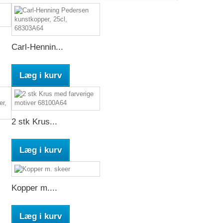
Carl-Hennin...
Læg i kurv
2 stk Krus...
Læg i kurv
Kopper m....
Læg i kurv