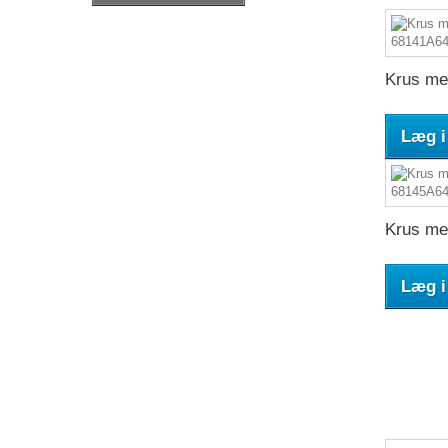
Krus med
Læg i
Krus med
Læg i