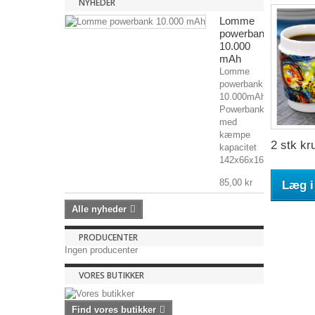
NYHEDER
Lomme
powerbank
10.000
mAh
Lomme
powerbank
10.000mAh
Powerbank
med
kæmpe
2 stk kru
kapacitet
142x66x16mm,...
85,00 kr
Læg i
Alle nyheder
PRODUCENTER
Ingen producenter
VORES BUTIKKER
Find vores butikker