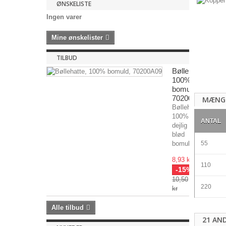
ØNSKELISTE
Ingen varer
Mine ønskelister
TILBUD
Bøllehatte,
100%
bomuld,
70200A009
MÆNG
Bøllehatte,
100%
ANTAL
dejlig
blød
bomuld....
55
8,93 kr
110
-15%
10,50
220
kr
Alle tilbud
21 AN