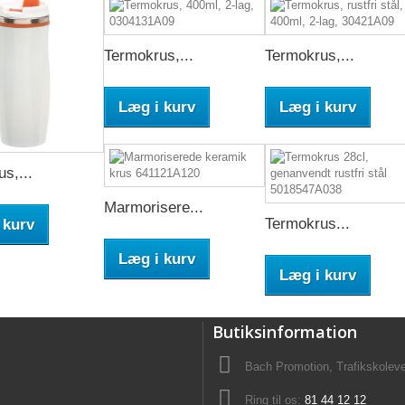
Termokrus,...
Termokrus,...
Læg i kurv
Læg i kurv
s,...
Marmorisere...
Termokrus...
 kurv
Læg i kurv
Læg i kurv
Butiksinformation
Bach Promotion, Trafikskolev
Ring til os:
81 44 12 12