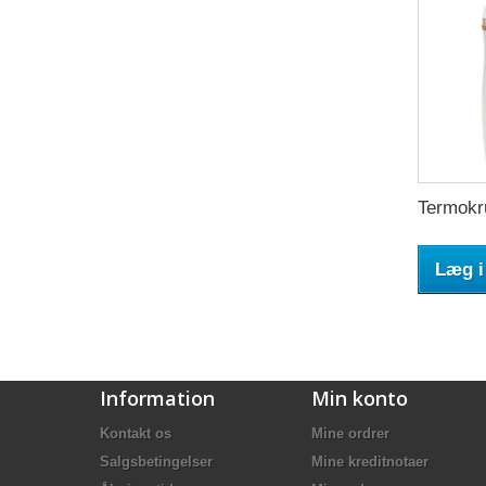
Termokru
Læg i
Information
Min konto
Kontakt os
Mine ordrer
Salgsbetingelser
Mine kreditnotaer