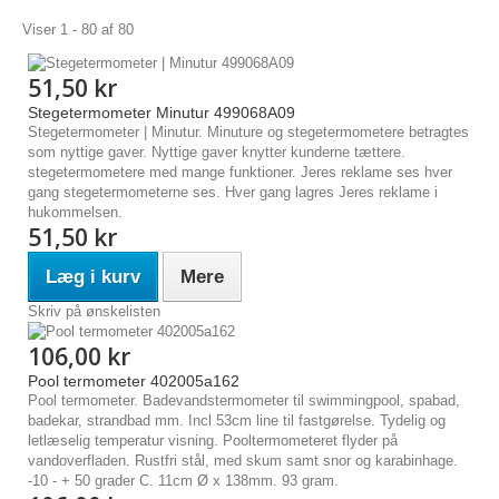
Viser 1 - 80 af 80
51,50 kr
Stegetermometer Minutur 499068A09
Stegetermometer | Minutur. Minuture og stegetermometere betragtes
som nyttige gaver. Nyttige gaver knytter kunderne tættere.
stegetermometere med mange funktioner. Jeres reklame ses hver
gang stegetermometerne ses. Hver gang lagres Jeres reklame i
hukommelsen.
51,50 kr
Læg i kurv
Mere
Skriv på ønskelisten
106,00 kr
Pool termometer 402005a162
Pool termometer. Badevandstermometer til swimmingpool, spabad,
badekar, strandbad mm. Incl 53cm line til fastgørelse. Tydelig og
letlæselig temperatur visning. Pooltermometeret flyder på
vandoverfladen. Rustfri stål, med skum samt snor og karabinhage.
-10 - + 50 grader C. 11cm Ø x 138mm. 93 gram.