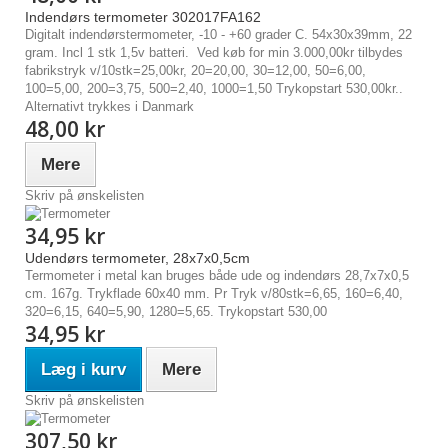
Indendørs termometer 302017FA162
Digitalt indendørstermometer, -10 - +60 grader C. 54x30x39mm, 22
gram. Incl 1 stk 1,5v batteri. Ved køb for min 3.000,00kr tilbydes
fabrikstryk v/10stk=25,00kr, 20=20,00, 30=12,00, 50=6,00,
100=5,00, 200=3,75, 500=2,40, 1000=1,50 Trykopstart 530,00kr..
Alternativt trykkes i Danmark
48,00 kr
Mere
Skriv på ønskelisten
34,95 kr
Udendørs termometer, 28x7x0,5cm
Termometer i metal kan bruges både ude og indendørs 28,7x7x0,5
cm. 167g. Trykflade 60x40 mm. Pr Tryk v/80stk=6,65, 160=6,40,
320=6,15, 640=5,90, 1280=5,65. Trykopstart 530,00
34,95 kr
Læg i kurv
Mere
Skriv på ønskelisten
307,50 kr