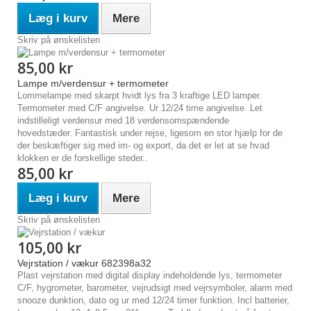
Læg i kurv
Mere
Skriv på ønskelisten
85,00 kr
Lampe m/verdensur + termometer
Lommelampe med skarpt hvidt lys fra 3 kraftige LED lamper.
Termometer med C/F angivelse. Ur 12/24 time angivelse. Let
indstilleligt verdensur med 18 verdensomspændende
hovedstæder. Fantastisk under rejse, ligesom en stor hjælp for de
der beskæftiger sig med im- og export, da det er let at se hvad
klokken er de forskellige steder..
85,00 kr
Læg i kurv
Mere
Skriv på ønskelisten
105,00 kr
Vejrstation / vækur 682398a32
Plast vejrstation med digital display indeholdende lys, termometer
C/F, hygrometer, barometer, vejrudsigt med vejrsymboler, alarm med
snooze dunktion, dato og ur med 12/24 timer funktion. Incl batterier,