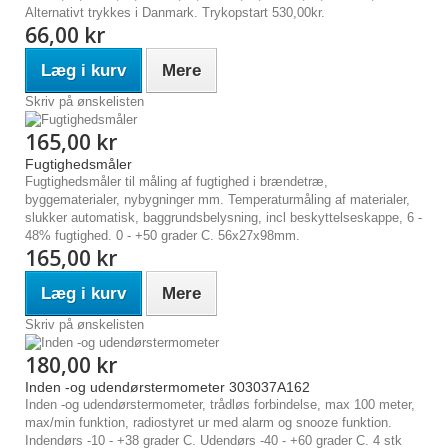
Alternativt trykkes i Danmark. Trykopstart 530,00kr.
66,00 kr
Læg i kurv
Mere
Skriv på ønskelisten
165,00 kr
Fugtighedsmåler
Fugtighedsmåler til måling af fugtighed i brændetræ,
byggematerialer, nybygninger mm. Temperaturmåling af materialer,
slukker automatisk, baggrundsbelysning, incl beskyttelseskappe, 6 -
48% fugtighed. 0 - +50 grader C. 56x27x98mm.
165,00 kr
Læg i kurv
Mere
Skriv på ønskelisten
180,00 kr
Inden -og udendørstermometer 303037A162
Inden -og udendørstermometer, trådløs forbindelse, max 100 meter,
max/min funktion, radiostyret ur med alarm og snooze funktion.
Indendørs -10 - +38 grader C. Udendørs -40 - +60 grader C. 4 stk