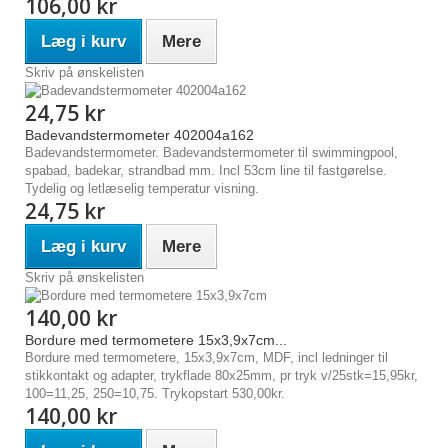
106,00 kr
Læg i kurv
Mere
Skriv på ønskelisten
24,75 kr
Badevandstermometer 402004a162
Badevandstermometer. Badevandstermometer til swimmingpool,
spabad, badekar, strandbad mm. Incl 53cm line til fastgørelse.
Tydelig og letlæselig temperatur visning.
24,75 kr
Læg i kurv
Mere
Skriv på ønskelisten
140,00 kr
Bordure med termometere 15x3,9x7cm...
Bordure med termometere, 15x3,9x7cm, MDF, incl ledninger til
stikkontakt og adapter, trykflade 80x25mm, pr tryk v/25stk=15,95kr,
100=11,25, 250=10,75. Trykopstart 530,00kr.
140,00 kr