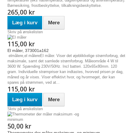
temperaturer (eks nattemperatur, dagtemperatur og aftentemperatur).
Børnesikring, frostbeskyttelse, tilkalkningsbeskyttelse.
265,00 kr
Læg i kurv
Mere
Skriv på ønskelisten
115,00 kr
El måler, 373001a162
elmålere,el målereEl måler. Viser det øjeblikkelige strømforbrug, det
maksimale, samt det samlede strømforbrug. Måleområde 4 W til
3600 W. Spænding 230V/50Hz. Incl batteri. 120x65x80mm. 120
gram. Individuelle strømpriser kan indtastes, hvorved prisen pr dag,
måned og år vises. Viser effektivt hvor, og hvormeget, der kan
spares på strømmen, ved at...
115,00 kr
Læg i kurv
Mere
Skriv på ønskelisten
50,00 kr
Thermometer der måler maksimum -og minimum