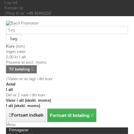
Log ind
Kontakt os
Ring til os:
+45 81441212
Søg
Kurv
(tom)
Ingen varer
0,00 kr
I alt
Priserne er excl. moms
Til betaling
Varen er nu lagt i din kurv
Antal
I alt
Der er 1 vare i din kurv
Varer i alt (ekskl. moms)
I alt (ekskl. moms)
Fortsæt indkøb
Fortsæt til betaling
Menu
Firmagaver