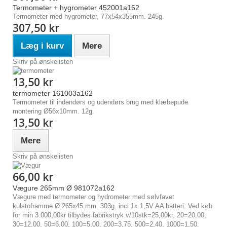
Termometer + hygrometer 452001a162
Termometer med hygrometer, 77x54x355mm. 245g.
307,50 kr
Læg i kurv
Mere
Skriv på ønskelisten
13,50 kr
termometer 161003a162
Termometer til indendørs og udendørs brug med klæbepude
montering Ø56x10mm. 12g.
13,50 kr
Mere
Skriv på ønskelisten
66,00 kr
Vægure 265mm Ø 981072a162
Vægure med termometer og hydrometer med sølvfavet
kulstoframme Ø 265x45 mm. 303g. incl 1x 1,5V AA batteri. Ved køb
for min 3.000,00kr tilbydes fabrikstryk v/10stk=25,00kr, 20=20,00,
30=12,00, 50=6,00, 100=5,00, 200=3,75, 500=2,40, 1000=1,50.