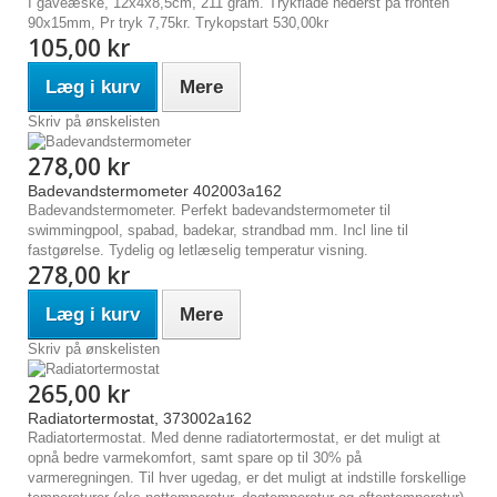
I gaveæske, 12x4x8,5cm, 211 gram. Trykflade nederst på fronten
90x15mm, Pr tryk 7,75kr. Trykopstart 530,00kr
105,00 kr
Læg i kurv
Mere
Skriv på ønskelisten
278,00 kr
Badevandstermometer 402003a162
Badevandstermometer. Perfekt badevandstermometer til
swimmingpool, spabad, badekar, strandbad mm. Incl line til
fastgørelse. Tydelig og letlæselig temperatur visning.
278,00 kr
Læg i kurv
Mere
Skriv på ønskelisten
265,00 kr
Radiatortermostat, 373002a162
Radiatortermostat. Med denne radiatortermostat, er det muligt at
opnå bedre varmekomfort, samt spare op til 30% på
varmeregningen. Til hver ugedag, er det muligt at indstille forskellige