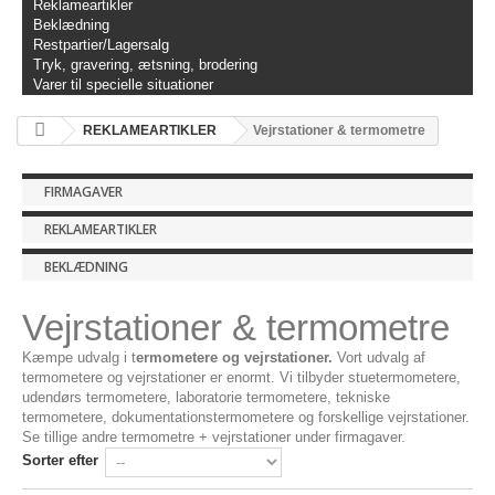
Reklameartikler
Beklædning
Restpartier/Lagersalg
Tryk, gravering, ætsning, brodering
Varer til specielle situationer
REKLAMEARTIKLER
Vejrstationer & termometre
FIRMAGAVER
REKLAMEARTIKLER
BEKLÆDNING
Vejrstationer & termometre
Kæmpe udvalg i t
ermometere og vejrstationer.
Vort udvalg af
termometere og vejrstationer er enormt. Vi tilbyder stuetermometere,
udendørs termometere, laboratorie termometere, tekniske
termometere, dokumentationstermometere og forskellige vejrstationer.
Se tillige andre termometre + vejrstationer under firmagaver.
Sorter efter