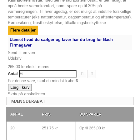
Radiatortermostat
. Med denne radiatortermostat, er det muligt at
opnå bedre varmekomfort, samt spare op til 30% på
varmeregningen. Til hver ugedag, er det muligt at indstille forskellige
temperaturer (eks nattemperatur, dagtemperatur og aftentemperatur).
Børnesikring, frostbeskyttelse, tilkalkningsbeskyttelse.
Flere detaljer
Uanset hvad du sælger og laver har du brug for Bach
Firmagaver
Send til en ven
Udskriv
265,00 kr
ekskl. moms
Antal
For denne vare, skal du mindst købe
6
Læg i kurv
Skriv på ønskelisten
MÆNGDERABAT
ANTAL
PRIS
DU SPARER
20
251,75 kr
Op til
265,00 kr