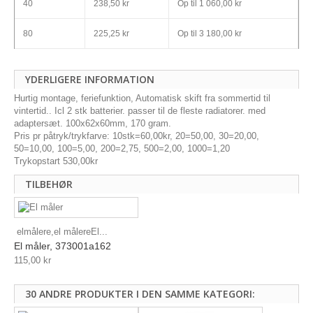
40
238,50 kr
Op til
1 060,00 kr
80
225,25 kr
Op til
3 180,00 kr
YDERLIGERE INFORMATION
Hurtig montage, feriefunktion, Automatisk skift fra sommertid til
vintertid.. Icl 2 stk batterier. passer til de fleste radiatorer. med
adaptersæt. 100x62x60mm, 170 gram.
Pris pr påtryk/trykfarve: 10stk=60,00kr, 20=50,00, 30=20,00,
50=10,00, 100=5,00, 200=2,75, 500=2,00, 1000=1,20
Trykopstart 530,00kr
TILBEHØR
elmålere,el målereEl...
El måler, 373001a162
115,00 kr
30 ANDRE PRODUKTER I DEN SAMME KATEGORI: