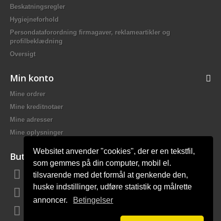
Beskatningsregler
Hygiejneforhold
Persondataforordning firmagaver, reklameartikler og
profilbeklædning
Oversigt
Min konto
Mine ordrer
Mine kreditnotaer
Mine adresser
Mine oplysninger
Websitet anvender "cookies", der er en tekstfil,
Butiksinformation
som gemmes på din computer, mobil el.
tilsvarende med det formål at genkende den,
Bach Promotion, Trafikskolevej 2 7400 Herning Danmark
huske indstillinger, udføre statistik og målrette
Ring til os:
81 44 12 12
annoncer.
Betingelser
E-mail:
mail@bach-firmagaver.dk