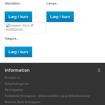
Vejrstation...
Lampe...
Læg i kurv
Læg i kurv
Vægure,...
Læg i kurv
Information
Kontakt os
Salgsbetingelser
Åbningstider
Forbehold firmagaver, reklameartikler og profilbeklædning
Historik Bach firmagaver