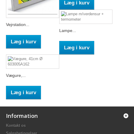
Læg i kurv
Vejrstation...
Lampe...
Læg i kurv
Læg i kurv
Vægure,...
Læg i kurv
Information
Kontakt os
Salgsbetingelser