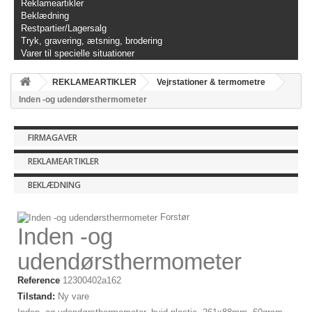
Reklameartikler
Beklædning
Restpartier/Lagersalg
Tryk, gravering, ætsning, brodering
Varer til specielle situationer
REKLAMEARTIKLER
Vejrstationer & termometre
Inden -og udendørsthermometer
FIRMAGAVER
REKLAMEARTIKLER
BEKLÆDNING
Forstør
Inden -og
udendørsthermometer
Reference
12300402a162
Tilstand:
Ny vare