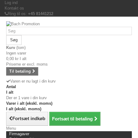
Log ind
Kontakt os
Ring til os:
+45 81441212
Søg
Kurv
(tom)
Ingen varer
0,00 kr
I alt
Priserne er excl. moms
Til betaling
Varen er nu lagt i din kurv
Antal
I alt
Der er 1 vare i din kurv
Varer i alt (ekskl. moms)
I alt (ekskl. moms)
Fortsæt indkøb
Fortsæt til betaling
Menu
Firmagaver