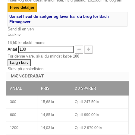
Inden -og udendørsthermometer, hvid plastic, 261x88mm, 60gram
Flere detaljer
Uanset hvad du sælger og laver har du brug for Bach
Firmagaver
Send til en ven
Udskriv
16,50 kr
ekskl. moms
Antal
For denne vare, skal du mindst købe
100
Læg i kurv
Skriv på ønskelisten
MÆNGDERABAT
ANTAL
PRIS
DU SPARER
300
15,68 kr
Op til
247,50 kr
600
14,85 kr
Op til
990,00 kr
1200
14,03 kr
Op til
2 970,00 kr