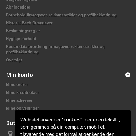
Åbningstider
Forbehold firmagaver, reklameartikler og profilbeklædning
Historik Bach firmagaver
Beskatningsregler
Hygiejneforhold
Persondataforordning firmagaver, reklameartikler og
profilbeklædning
Oversigt
Min konto
Mine ordrer
Mine kreditnotaer
Mine adresser
Mine oplysninger
Websitet anvender "cookies", der er en tekstfil,
Butiksinformation
som gemmes på din computer, mobil el.
tilsvarende med det formål at genkende den,
Bach Promotion, Trafikskolevej 2 7400 Herning Danmark