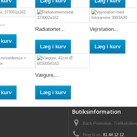
 kurv
Læg i kurv
Læg i kurv
...
Radiatorter...
Vejrstation...
 kurv
Læg i kurv
Læg i kurv
.
Vægure,...
 kurv
Læg i kurv
Butiksinformation
Bach Promotion, Trafikskolev
Ring til os:
81 44 12 12