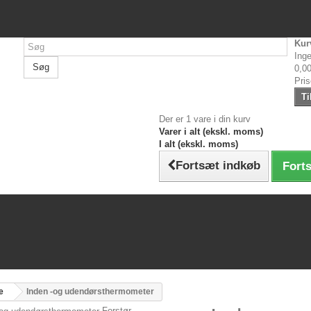
Kur
Inge
Søg
0,00
Pri
Ti
Der er 1 vare i din kurv
Varer i alt (ekskl. moms)
I alt (ekskl. moms)
Fortsæt indkøb
Forts
e
Inden -og udendørsthermometer
Forstør