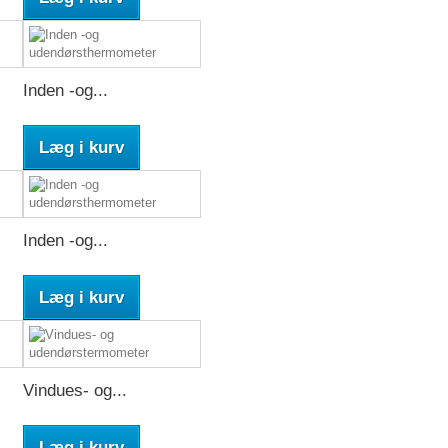
Inden -og...
Læg i kurv
Inden -og...
Læg i kurv
Vindues- og...
Læg i kurv