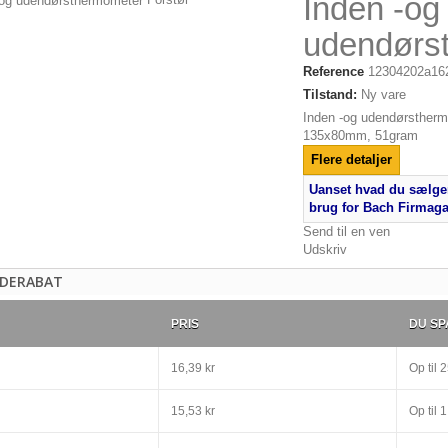
Inden -og
udendørs
Reference
12304202a16
Tilstand:
Ny vare
Inden -og udendørsthermo
135x80mm, 51gram
e
e
Flere detaljer
cm
Uanset hvad du sælger
yester
brug for Bach Firmag
Send til en ven
..
Udskriv
DERABAT
PRIS
DU SP
16,39 kr
Op til
2
15,53 kr
Op til
1