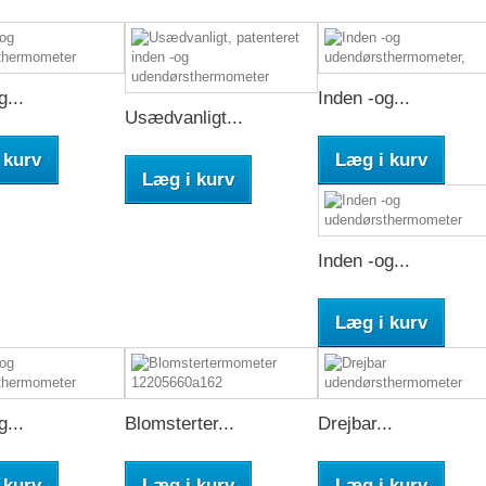
g...
Inden -og...
Usædvanligt...
 kurv
Læg i kurv
Læg i kurv
Inden -og...
Læg i kurv
g...
Blomsterter...
Drejbar...
 kurv
Læg i kurv
Læg i kurv