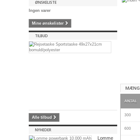
ØNSKELISTE
Ingen varer
Mine ønskelister
TILBUD
Rejsetask
Sportstask
49x27x21
bomuld/pol
Rejsetaske
Sportstaske
49x27x21cm.
MÆNG
35,28 kr
-15%
41,50
ANTAL
kr
300
Alle tilbud
600
NYHEDER
Lomme