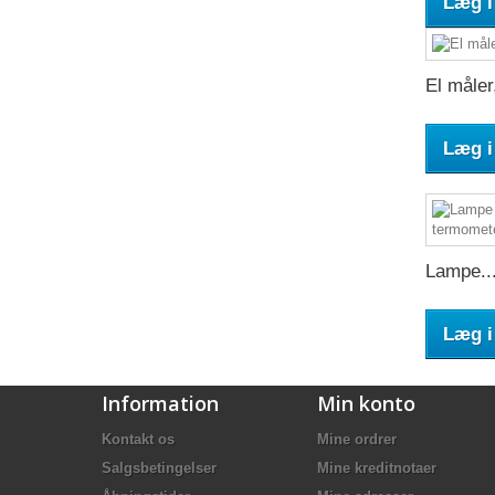
Læg i
El måler,
Læg i
Lampe..
Læg i
Information
Min konto
Kontakt os
Mine ordrer
Salgsbetingelser
Mine kreditnotaer