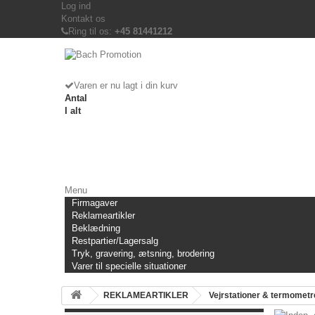
Log ind
Kontakt os
Ring til os:
+45 81441212
Varen er nu lagt i din kurv
Antal
I alt
Menu
Firmagaver
Reklameartikler
Beklædning
Restpartier/Lagersalg
Tryk, gravering, ætsning, brodering
Varer til specielle situationer
REKLAMEARTIKLER
Vejrstationer & termometr