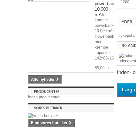
1200
powerbank
10.000
mAh
Lomme
YDERL
powerbank
10.000mAh
Trykopstar
Powerbank
med
30 AN
kæmpe
kapacitet
142x66x16mm,...
85,00 kr
Inden- o
Alle nyheder
Læg i
PRODUCENTER
Ingen producenter
VORES BUTIKKER
Find vores butikker