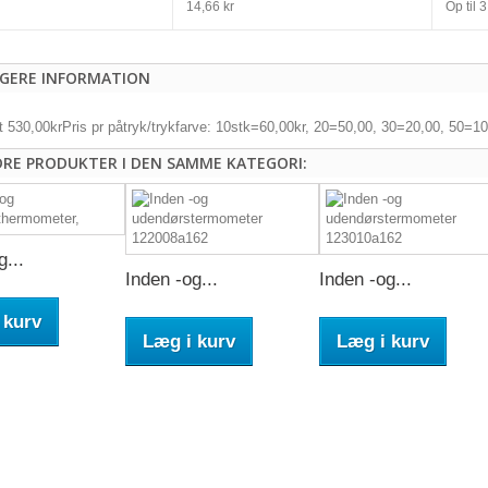
14,66 kr
Op til
3
IGERE INFORMATION
t 530,00krPris pr påtryk/trykfarve: 10stk=60,00kr, 20=50,00, 30=20,00, 50=
DRE PRODUKTER I DEN SAMME KATEGORI:
g...
Inden -og...
Inden -og...
 kurv
Læg i kurv
Læg i kurv