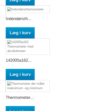
Indendørsth...
Læg i kurv
142005a162...
Læg i kurv
Thermometer...