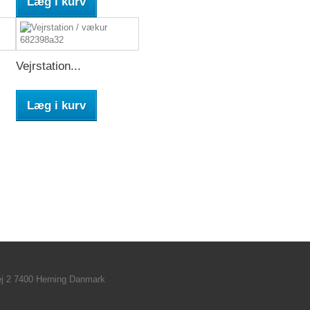
Læg i kurv
Vejrstation...
Læg i kurv
ej 2 7400 Herning Danmark