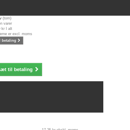
v
(tom)
n varer
 kr
I alt
serne er excl. moms
l betaling
æt til betaling
17,25 kr
ekskl. moms