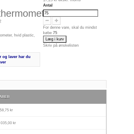
Antal
thermometer
2
For denne vare, skal du mindst
købe
75
meter, hvid plastic,
Læg i kurv
Skriv på ønskelisten
 og laver har du
aver
ARER
58,75 kr
 035,00 kr