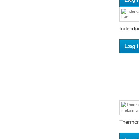
Indendør
Læg i
Thermom