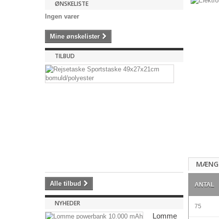
ØNSKELISTE
Ingen varer
Mine ønskelister
TILBUD
Rejsetask
Sportstask
49x27x21
bomuld/pol
Rejsetaske
Sportstaske
49x27x21cm.
35,28 kr
-15%
41,50
MÆNG
kr
Alle tilbud
ANTAL
NYHEDER
75
Lomme