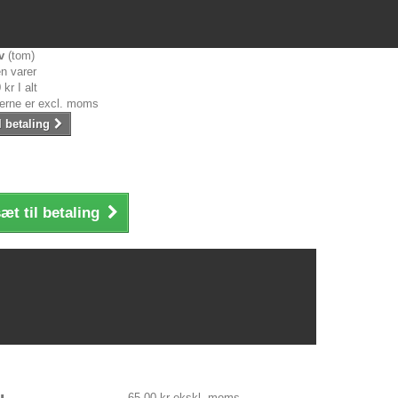
v
(tom)
n varer
 kr
I alt
serne er excl. moms
l betaling
æt til betaling
65,00 kr
ekskl. moms