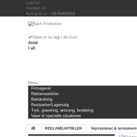
Log ind
Kontakt os
Ring til os:
+45 81441212
Varen er nu lagt i din kurv
Antal
I alt
Menu
Firmagaver
Reklameartikler
Beklædning
Restpartier/Lagersalg
Tryk, gravering, ætsning, brodering
Varer til specielle situationer
REKLAMEARTIKLER
Vejrstationer & termometr