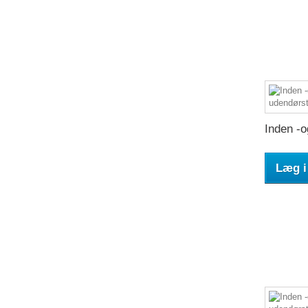
Inden -o
Læg i