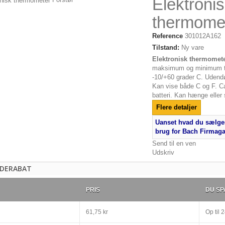
Elektroni
thermome
Reference
301012A162
Tilstand:
Ny vare
Elektronisk thermomet
maksimum og minimum t
e
-10/+60 grader C. Udend
e
Kan vise både C og F. Ca
cm
batteri. Kan hænge elle
yester
Flere detaljer
Uanset hvad du sælger
..
brug for Bach Firmag
Send til en ven
Udskriv
DERABAT
PRIS
DU SP
61,75 kr
Op til
2