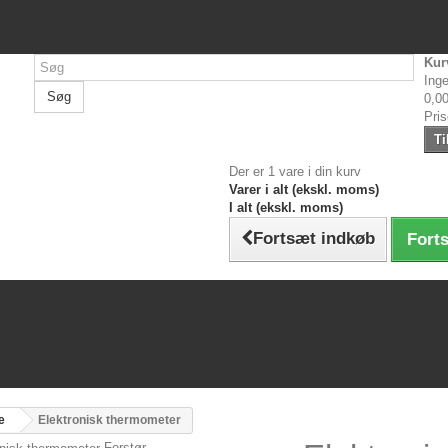
Kur
Inge
Søg
0,00
Pri
Ti
Der er 1 vare i din kurv
Varer i alt (ekskl. moms)
I alt (ekskl. moms)
Fortsæt indkøb
Forts
e
Elektronisk thermometer
Forstør