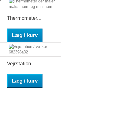
Thermometer...
Læg i kurv
Vejrstation...
Læg i kurv