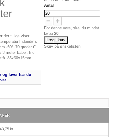
sk
Antal
ter
For denne vare, skal du mindst
købe
20
er
der tillige viser
Læg i kurv
emperatur
Indendørs
Skriv på ønskelisten
ørs -50/+70 grader C.
 3 meter kabel. Incl
r stå. 85x60x15mm
 og laver har du
aver
ARER
43,75 kr