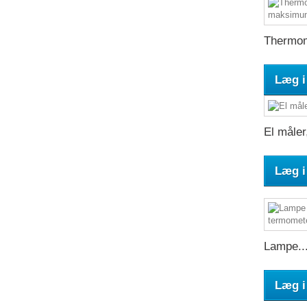
Thermom
Læg i
El måler,
Læg i
Lampe..
Læg i