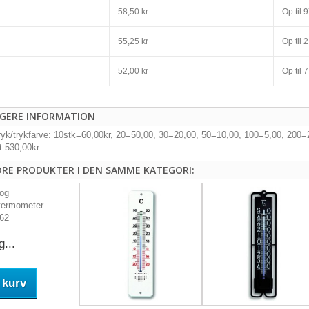
58,50 kr
Op til
9
55,25 kr
Op til
2
52,00 kr
Op til
7
IGERE INFORMATION
tryk/trykfarve: 10stk=60,00kr, 20=50,00, 30=20,00, 50=10,00, 100=5,00, 200
t 530,00kr
DRE PRODUKTER I DEN SAMME KATEGORI:
g...
 kurv