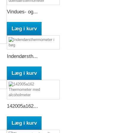
Vindues- og...
Læg i kurv
Indendørsth...
Læg i kurv
142005a162...
Læg i kurv