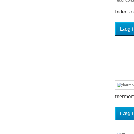
Inden -o
Læg i
thermome
Læg i