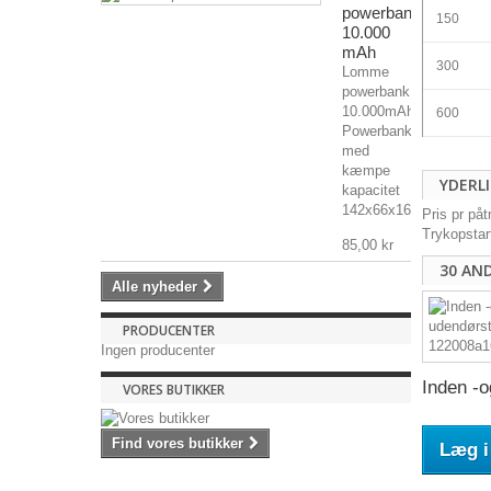
powerbank
150
10.000
mAh
300
Lomme
powerbank
10.000mAh
600
Powerbank
med
kæmpe
YDERL
kapacitet
142x66x16mm,...
Pris pr på
Trykopstar
85,00 kr
30 AN
Alle nyheder
PRODUCENTER
Ingen producenter
Inden -o
VORES BUTIKKER
Find vores butikker
Læg i