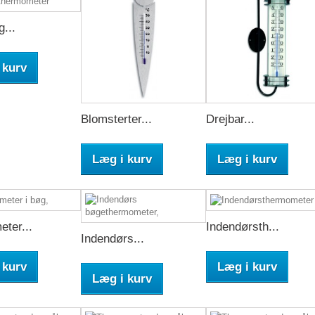
g...
 kurv
Blomsterter...
Drejbar...
Læg i kurv
Læg i kurv
ter...
Indendørsth...
Indendørs...
 kurv
Læg i kurv
Læg i kurv