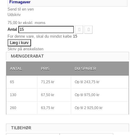
Firmagaver
Send til en ven
Udskriv
75,00 kr
ekskl. moms
Antal
For denne vare, skal du mindst købe
15
Læg i kurv
Skriv på ønskelisten
MÆNGDERABAT
ANTAL
PRIS
DU SPARER
65
71,25 kr
Op til
243,75 kr
130
67,50 kr
Op til
975,00 kr
260
63,75 kr
Op til
2 925,00 kr
TILBEHØR