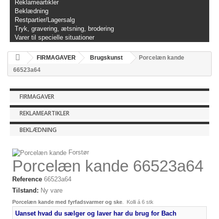
Reklameartikler
Beklædning
Restpartier/Lagersalg
Tryk, gravering, ætsning, brodering
Varer til specielle situationer
FIRMAGAVER
Brugskunst
Porcelæn kande
66523a64
FIRMAGAVER
REKLAMEARTIKLER
BEKLÆDNING
Forstør
Porcelæn kande 66523a64
Reference
66523a64
Tilstand:
Ny vare
Porcelæn kande med fyrfadsvarmer og ske
. Kolli á 6 stk
Uanset hvad du sælger og laver har du brug for Bach