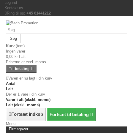
Log ind
Kontakt os
Ring til os:
+45 81441212
Søg
Kurv
(tom)
Ingen varer
0,00 kr
I alt
Priserne er excl. moms
Til betaling
Varen er nu lagt i din kurv
Antal
I alt
Der er 1 vare i din kurv
Varer i alt (ekskl. moms)
I alt (ekskl. moms)
Fortsæt indkøb
Fortsæt til betaling
Menu
Firmagaver