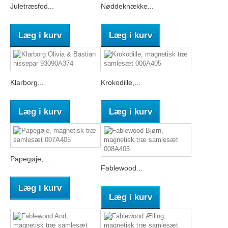
Juletræsfod...
Nøddeknække...
Læg i kurv
Læg i kurv
Klarborg...
Krokodille,...
Læg i kurv
Læg i kurv
Papegøje,...
Fablewood...
Læg i kurv
Læg i kurv