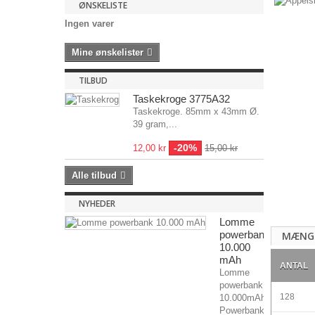
ØNSKELISTE
Ingen varer
Mine ønskelister
TILBUD
Taskekroge 3775A32
Taskekroge. 85mm x 43mm Ø.
39 gram,...
-20%
12,00 kr
15,00 kr
Alle tilbud
NYHEDER
Lomme
powerbank
MÆNG
10.000
mAh
ANTAL
Lomme
powerbank
128
10.000mAh
Powerbank