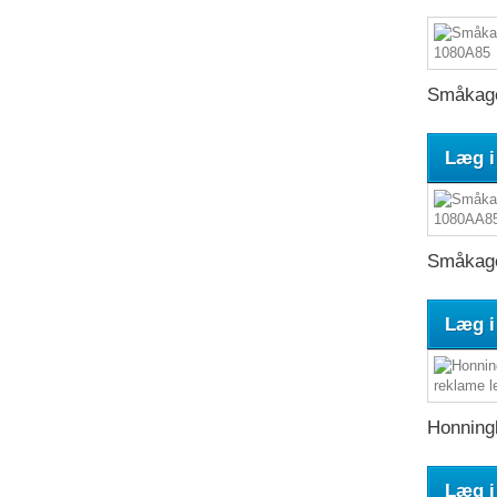
Småkage
Læg i
Småkage
Læg i
Honning
Læg i