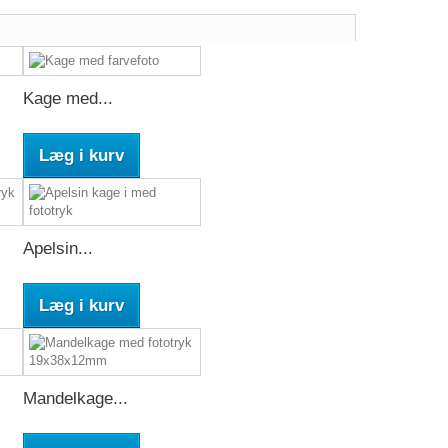
Kage med...
Læg i kurv
Apelsin...
Læg i kurv
Mandelkage...