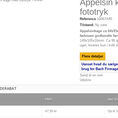
Appelsin
fototryk
Reference
16067A85
Tilstand:
Ny vare
Appelsinkage ca 64x93
fødevare godkendte far
149x105x16mm. Ca 95 gr
uger, leveres kun i kolli á
Flere detaljer
Uanset hvad du sælger
brug for Bach Firmag
Send til en ven
Udskriv
DERABAT
PRIS
DU SP
47,50 kr
Op til
3