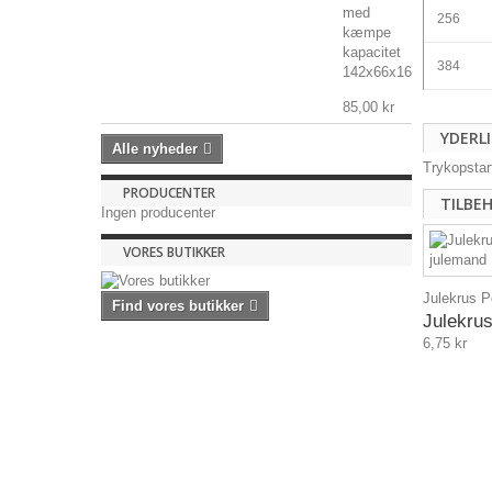
med
256
kæmpe
kapacitet
384
142x66x16mm,...
85,00 kr
YDERL
Alle nyheder
Trykopstart
PRODUCENTER
TILBE
Ingen producenter
VORES BUTIKKER
Julekrus P
Find vores butikker
Julekrus
6,75 kr