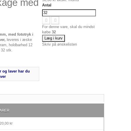
 kage med
Antal
For denne vare, skal du mindst
købe
32
mm, med fototryk i
Læg i kurv
ver,
leveres i æske
Skriv på ønskelisten
am, holdbarhed 12
 32 stk.
 og laver har du
aver
ARER
20,00 kr