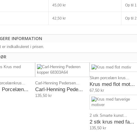
45,00 kr
Op til
1
42,50 kr
Op til
2
IGERE INFORMATION
 er indkalkuleret i prisen.
HØR
Skøn porcelæn krus...
orcelænkrus...
Carl-Henning Pedersen...
Krus med flot mot...
 Porcelæn...
Carl-Henning Pede...
67,50 kr
135,50 kr
2 stk Smarte kunst...
2 stk krus med fa...
135,50 kr