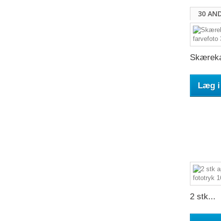
30 AN
Skæreka
Læg i
2 stk...