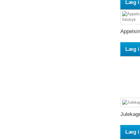
Læg i
Appelsin
Læg i
Julekage
Læg i