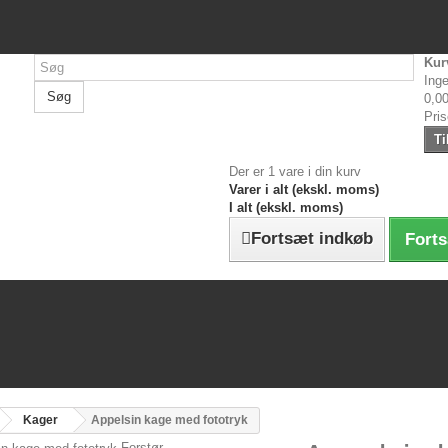
Kur
Inge
Søg
0,00
Pri
Ti
Der er 1 vare i din kurv
Varer i alt (ekskl. moms)
I alt (ekskl. moms)
Fortsæt indkøb
Forts
Kager
Appelsin kage med fototryk
Forstør