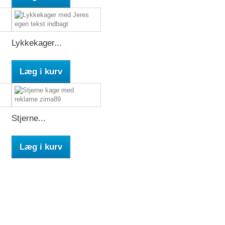
Lykkekager...
Læg i kurv
Stjerne...
Læg i kurv