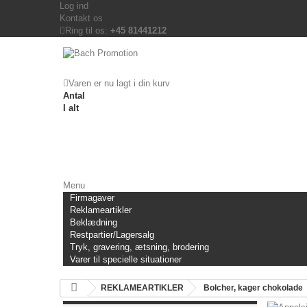
Log ind
Kontakt os
Ring til os:
+45 81441212
Varen er nu lagt i din kurv
Antal
I alt
Menu
Firmagaver
Reklameartikler
Beklædning
Restpartier/Lagersalg
Tryk, gravering, ætsning, brodering
Varer til specielle situationer
REKLAMEARTIKLER
Bolcher, kager chokolade