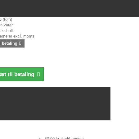
v
(tom)
n varer
 kr
I alt
serne er excl. moms
l betaling
æt til betaling
50,00 kr
ekskl. moms