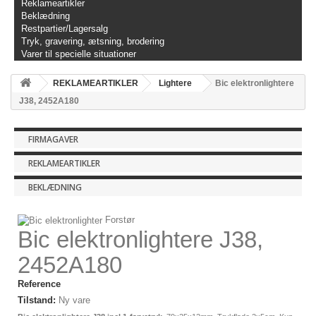
Reklameartikler
Beklædning
Restpartier/Lagersalg
Tryk, gravering, ætsning, brodering
Varer til specielle situationer
REKLAMEARTIKLER
Lightere
Bic elektronlightere
J38, 2452A180
FIRMAGAVER
REKLAMEARTIKLER
BEKLÆDNING
Forstør
Bic elektronlightere J38,
2452A180
Reference
Tilstand:
Ny vare