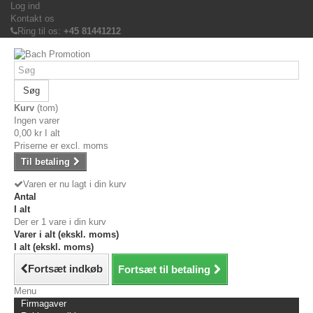
Log ind
Kontakt os
Ring til os:
+45 81441212
Søg
Kurv
(tom)
Ingen varer
0,00 kr
I alt
Priserne er excl. moms
Til betaling
Varen er nu lagt i din kurv
Antal
I alt
Der er 1 vare i din kurv
Varer i alt (ekskl. moms)
I alt (ekskl. moms)
Fortsæt indkøb
Fortsæt til betaling
Menu
Firmagaver