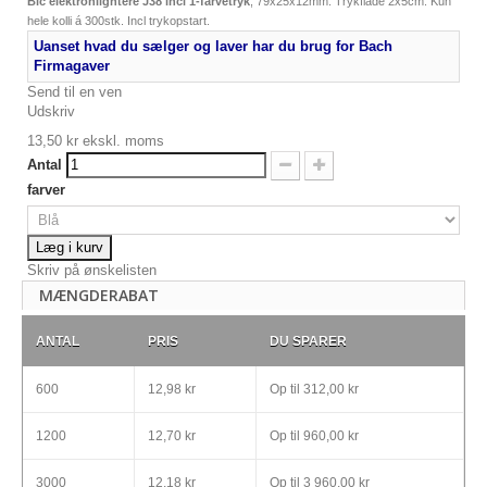
Bic elektronlightere J38 incl
1-farvetryk
,
79x25x12mm. Trykflade 2x5cm. Kun
hele kolli á 300stk. Incl trykopstart.
Uanset hvad du sælger og laver har du brug for Bach
Firmagaver
Send til en ven
Udskriv
13,50 kr
ekskl. moms
Antal
farver
Læg i kurv
Skriv på ønskelisten
MÆNGDERABAT
ANTAL
PRIS
DU SPARER
600
12,98 kr
Op til
312,00 kr
1200
12,70 kr
Op til
960,00 kr
3000
12,18 kr
Op til
3 960,00 kr