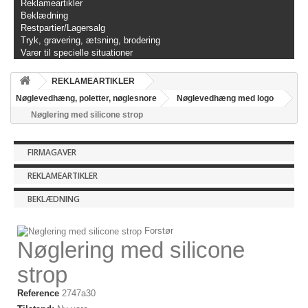
Reklameartikler
Beklædning
Restpartier/Lagersalg
Tryk, gravering, ætsning, brodering
Varer til specielle situationer
REKLAMEARTIKLER
Nøglevedhæng, poletter, nøglesnore
Nøglevedhæng med logo
Nøglering med silicone strop
FIRMAGAVER
REKLAMEARTIKLER
BEKLÆDNING
Forstør
Nøglering med silicone
strop
Reference
2747a30