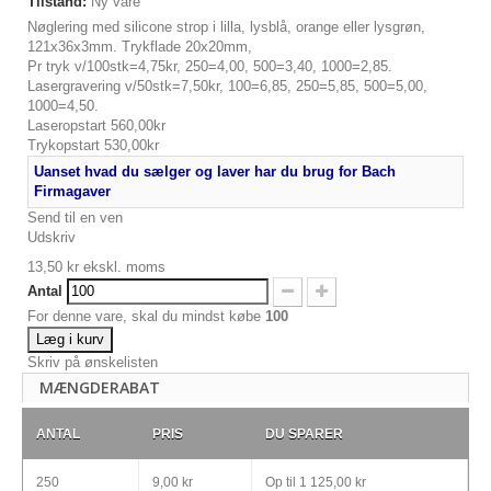
Tilstand:
Ny vare
Nøglering med silicone strop i lilla, lysblå, orange eller lysgrøn,
121x36x3mm. Trykflade 20x20mm,
Pr tryk v/100stk=4,75kr, 250=4,00, 500=3,40, 1000=2,85.
Lasergravering v/50stk=7,50kr, 100=6,85, 250=5,85, 500=5,00,
1000=4,50.
Laseropstart 560,00kr
Trykopstart 530,00kr
Uanset hvad du sælger og laver har du brug for Bach
Firmagaver
Send til en ven
Udskriv
13,50 kr
ekskl. moms
Antal
For denne vare, skal du mindst købe
100
Læg i kurv
Skriv på ønskelisten
MÆNGDERABAT
ANTAL
PRIS
DU SPARER
250
9,00 kr
Op til
1 125,00 kr