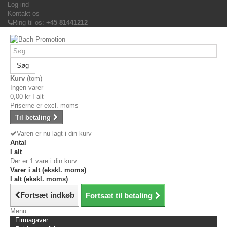
Log ind
Kontakt os
Ring til os:
+45 81441212
Søg
Kurv
(tom)
Ingen varer
0,00 kr
I alt
Priserne er excl. moms
Til betaling
Varen er nu lagt i din kurv
Antal
I alt
Der er 1 vare i din kurv
Varer i alt (ekskl. moms)
I alt (ekskl. moms)
Fortsæt indkøb
Fortsæt til betaling
Menu
Firmagaver