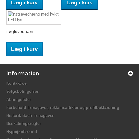
Læg i kurv
Læg i kurv
nøglevedhæn...
Læg i kurv
Information
Kontakt os
Salgsbetingelser
Åbningstider
Forbehold firmagaver, reklameartikler og profilbeklædning
Historik Bach firmagaver
Beskatningsregler
Hygiejneforhold