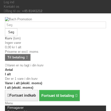
Log ind
Kontakt os
Ring til os:
+45 81441212
Søg
Kurv
(tom)
Ingen varer
0,00 kr
I alt
Priserne er excl. moms
Til betaling
Varen er nu lagt i din kurv
Antal
I alt
Der er 1 vare i din kurv
Varer i alt (ekskl. moms)
I alt (ekskl. moms)
Fortsæt indkøb
Fortsæt til betaling
Menu
Firmagaver