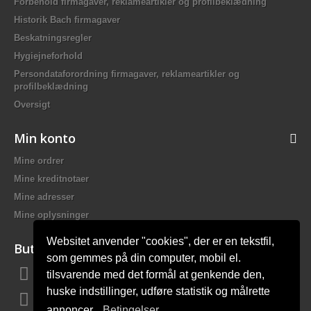
Forbehold firmagaver, reklameartikler og profilbeklædning
Historik Bach firmagaver
Beskatningsregler
Hygiejneforhold
Persondataforordning firmagaver, reklameartikler og
profilbeklædning
Oversigt
Min konto
Mine ordrer
Mine kreditnotaer
Mine adresser
Mine oplysninger
Websitet anvender "cookies", der er en tekstfil,
Butiksinformation
som gemmes på din computer, mobil el.
tilsvarende med det formål at genkende den,
Bach Promotion, Trafikskolevej 2 7400 Herning Danmark
huske indstillinger, udføre statistik og målrette
Ring til os:
81 44 12 12
annoncer.
Betingelser