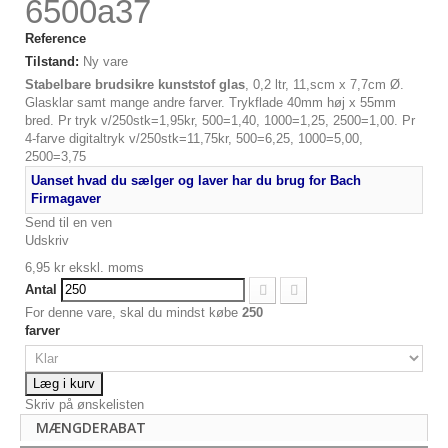
6500a37
Reference
Tilstand:
Ny vare
Stabelbare brudsikre kunststof glas
, 0,2 ltr, 11,scm x 7,7cm Ø.
Glasklar samt mange andre farver. Trykflade 40mm høj x 55mm
bred. Pr tryk v/250stk=1,95kr, 500=1,40, 1000=1,25, 2500=1,00. Pr
4-farve digitaltryk v/250stk=11,75kr, 500=6,25, 1000=5,00,
2500=3,75
Uanset hvad du sælger og laver har du brug for Bach
Firmagaver
Send til en ven
Udskriv
6,95 kr
ekskl. moms
Antal
For denne vare, skal du mindst købe
250
farver
Læg i kurv
Skriv på ønskelisten
MÆNGDERABAT