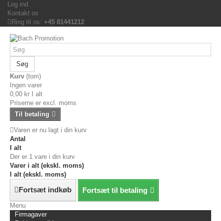
Log ind
Kontakt os
Ring til os:
+45 81441212
Søg
Kurv
(tom)
Ingen varer
0,00 kr
I alt
Priserne er excl. moms
Til betaling
Varen er nu lagt i din kurv
Antal
I alt
Der er 1 vare i din kurv
Varer i alt (ekskl. moms)
I alt (ekskl. moms)
Fortsæt indkøb
Fortsæt til betaling
Menu
Firmagaver