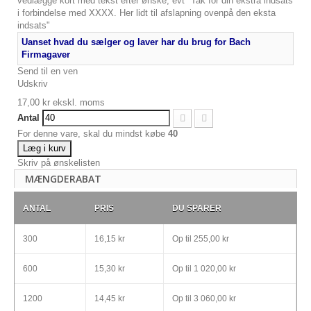
vedlægge kort med tekst efter ønske, evt "Tak for din ekstra indsats
i forbindelse med XXXX. Her lidt til afslapning ovenpå den eksta
indsats"
Uanset hvad du sælger og laver har du brug for Bach
Firmagaver
Send til en ven
Udskriv
17,00 kr
ekskl. moms
Antal
For denne vare, skal du mindst købe
40
Læg i kurv
Skriv på ønskelisten
MÆNGDERABAT
ANTAL
PRIS
DU SPARER
300
16,15 kr
Op til
255,00 kr
600
15,30 kr
Op til
1 020,00 kr
1200
14,45 kr
Op til
3 060,00 kr