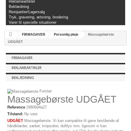
Reklameartikler
Beklædning
Restpartier/Lagersalg
Tryk, gravering, ætsning, brodering
Varer til specielle situationer
FIRMAGAVER
Personlig pleje
Massagebørste
UDGÅET
FIRMAGAVER
REKLAMEARTIKLER
BEKLÆDNING
Forstør
Massagebørste UDGÅET
Reference
2980694a27
Tilstand:
Ny vare
UDGÅET
Massagebørste. Vi kan sampakke til gave bestående af
håndklæder, sæber, kropsolier, duftlys mm, ligesom vi kan