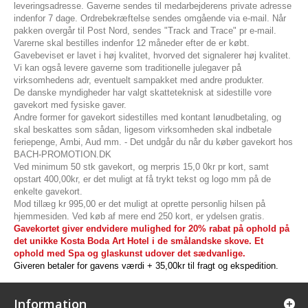
leveringsadresse. Gaverne sendes til medarbejderens private adresse
indenfor 7 dage. Ordrebekræftelse sendes omgående via e-mail. Når
pakken overgår til Post Nord, sendes "Track and Trace" pr e-mail.
Varerne skal bestilles indenfor 12 måneder efter de er købt.
Gavebeviset er lavet i høj kvalitet, hvorved det signalerer høj kvalitet.
Vi kan også levere gaverne som traditionelle julegaver på
virksomhedens adr, eventuelt sampakket med andre produkter.
De danske myndigheder har valgt skatteteknisk at sidestille vore
gavekort med fysiske gaver.
Andre former for gavekort sidestilles med kontant lønudbetaling, og
skal beskattes som sådan, ligesom virksomheden skal indbetale
feriepenge, Ambi, Aud mm. - Det undgår du når du køber gavekort hos
BACH-PROMOTION.DK
Ved minimum 50 stk gavekort, og merpris 15,0 0kr pr kort, samt
opstart 400,00kr, er det muligt at få trykt tekst og logo mm på de
enkelte gavekort.
Mod tillæg kr 995,00 er det muligt at oprette personlig hilsen på
hjemmesiden. Ved køb af mere end 250 kort, er ydelsen gratis.
Gavekortet giver endvidere mulighed for 20% rabat på ophold på
det unikke Kosta Boda Art Hotel i de smålandske skove. Et
ophold med Spa og glaskunst udover det sædvanlige.
Giveren betaler for gavens værdi + 35,00kr til fragt og ekspedition.
Information