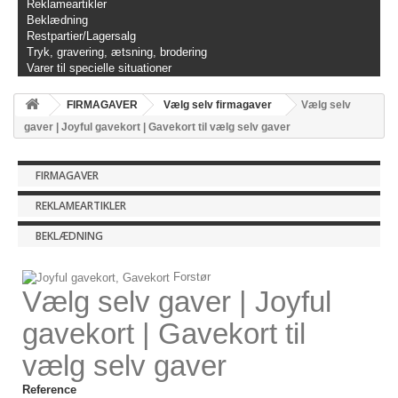
Reklameartikler
Beklædning
Restpartier/Lagersalg
Tryk, gravering, ætsning, brodering
Varer til specielle situationer
FIRMAGAVER
Vælg selv firmagaver
Vælg selv
gaver | Joyful gavekort | Gavekort til vælg selv gaver
FIRMAGAVER
REKLAMEARTIKLER
BEKLÆDNING
Forstør
Vælg selv gaver | Joyful
gavekort | Gavekort til
vælg selv gaver
Reference