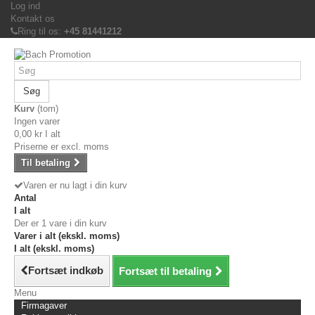
Log ind
Kontakt os
Ring til os:
+45 81441212
Søg
Kurv
(tom)
Ingen varer
0,00 kr
I alt
Priserne er excl. moms
Til betaling
Varen er nu lagt i din kurv
Antal
I alt
Der er 1 vare i din kurv
Varer i alt (ekskl. moms)
I alt (ekskl. moms)
Fortsæt indkøb
Fortsæt til betaling
Menu
Firmagaver