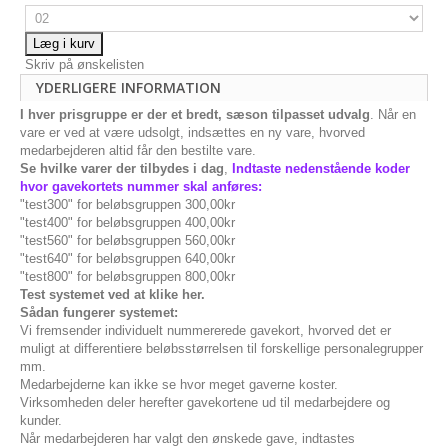
Læg i kurv
Skriv på ønskelisten
YDERLIGERE INFORMATION
I hver prisgruppe er der et bredt, sæson tilpasset udvalg
. Når en
vare er ved at være udsolgt, indsættes en ny vare, hvorved
medarbejderen altid får den bestilte vare.
Se hvilke varer der tilbydes i dag
,
Indtaste nedenstående koder
hvor gavekortets nummer skal anføres:
"test300" for beløbsgruppen 300,00kr
"test400" for beløbsgruppen 400,00kr
"test560" for beløbsgruppen 560,00kr
"test640" for beløbsgruppen 640,00kr
"test800" for beløbsgruppen 800,00kr
Test systemet ved at klike her.
Sådan fungerer systemet:
Vi fremsender individuelt nummererede gavekort, hvorved det er
muligt at differentiere beløbsstørrelsen til forskellige personalegrupper
mm.
Medarbejderne kan ikke se hvor meget gaverne koster.
Virksomheden deler herefter gavekortene ud til medarbejdere og
kunder.
Når medarbejderen har valgt den ønskede gave, indtastes