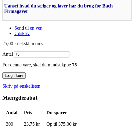
Uanset hvad du sælger og laver har du brug for Bach
Firmagaver
Send til en ven
Udskriv
25,00 kr
ekskl. moms
Antal
For denne vare, skal du mindst købe
75
Læg i kurv
Skriv på ønskelisten
Mængderabat
Antal
Pris
Du sparer
300
23,75 kr
Op til
375,00 kr