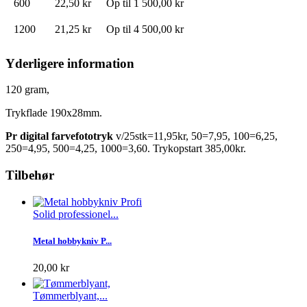
600
22,50 kr
Op til
1 500,00 kr
1200
21,25 kr
Op til
4 500,00 kr
Yderligere information
120 gram,
Trykflade 190x28mm.
Pr digital farvefototryk
v/25stk=11,95kr, 50=7,95, 100=6,25,
250=4,95, 500=4,25, 1000=3,60.
Trykopstart 385,00kr.
Tilbehør
Solid professionel...
Metal hobbykniv P...
20,00 kr
Tømmerblyant,...