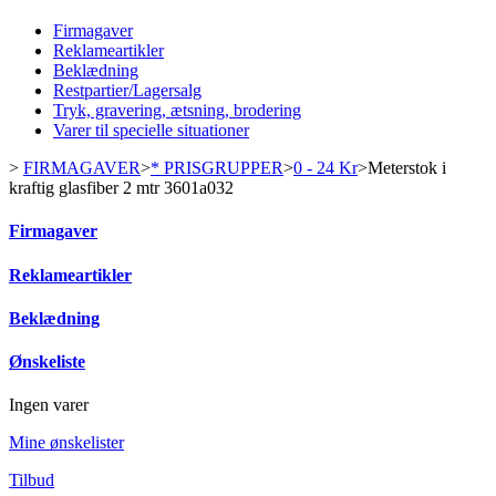
Firmagaver
Reklameartikler
Beklædning
Restpartier/Lagersalg
Tryk, gravering, ætsning, brodering
Varer til specielle situationer
>
FIRMAGAVER
>
* PRISGRUPPER
>
0 - 24 Kr
>
Meterstok i
kraftig glasfiber 2 mtr 3601a032
Firmagaver
Reklameartikler
Beklædning
Ønskeliste
Ingen varer
Mine ønskelister
Tilbud