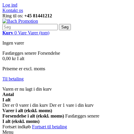
Log ind
Kontakt os
Ring til os:
+45 81441212
Søg
Kurv
0
Vare
Varer
(tom)
Ingen varer
Fastlægges senere
Forsendelse
0,00 kr
I alt
Priserne er excl. moms
Til betaling
Varen er nu lagt i din kurv
Antal
I alt
Der er
0
varer i din kurv
Der er 1 vare i din kurv
Varer i alt (ekskl. moms)
Forsendelse i alt (ekskl. moms)
Fastlægges senere
I alt (ekskl. moms)
Fortsæt indkøb
Fortsæt til betaling
Menu