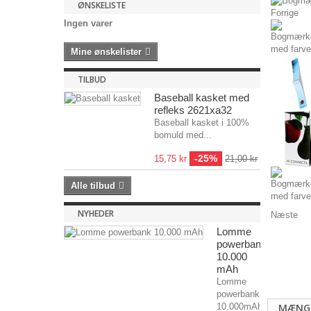
ØNSKELISTE
Forrige
Ingen varer
Mine ønskelister
TILBUD
Baseball kasket med
refleks 2621xa32
Baseball kasket i 100%
bomuld med...
-25%
15,75 kr
21,00 kr
Alle tilbud
NYHEDER
Næste
Lomme
powerbank
10.000
mAh
Lomme
powerbank
10.000mAh
MÆNG