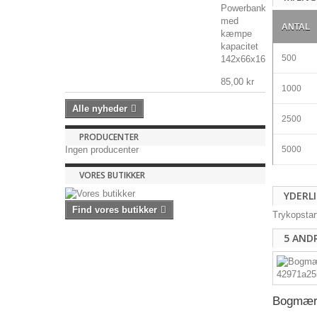
Powerbank
med
ANTAL
kæmpe
kapacitet
500
142x66x16mm,...
85,00 kr
1000
Alle nyheder
2500
PRODUCENTER
Ingen producenter
5000
VORES BUTIKKER
YDERL
Find vores butikker
Trykopstar
5 AND
Bogmærk