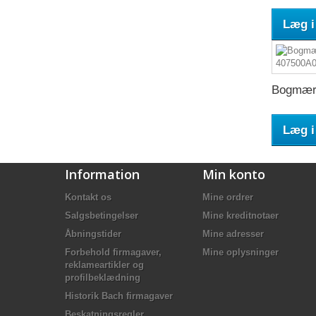
Læg i
Bogmærk
Læg i
Information
Min konto
Kontakt os
Mine ordrer
Salgsbetingelser
Mine kreditnotaer
Åbningstider
Mine adresser
Forbehold firmagaver,
Mine oplysninger
reklameartikler og
profilbeklædning
Historik Bach firmagaver
Beskatningsregler