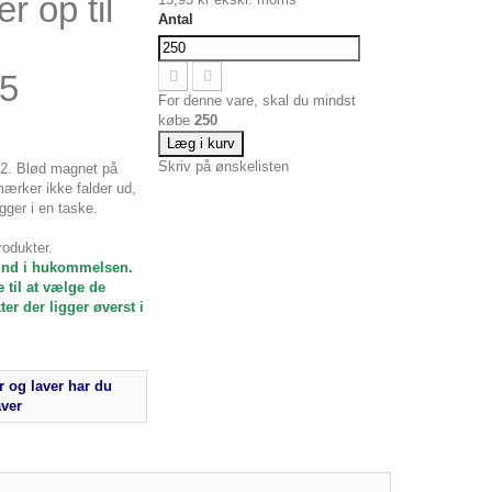
 op til
Antal
5
For denne vare, skal du mindst
købe
250
Læg i kurv
Skriv på ønskelisten
m2. Blød magnet på
ærker ikke falder ud,
gger i en taske.
rodukter.
 ind i hukommelsen.
 til at vælge de
er der ligger øverst i
 og laver har du
aver