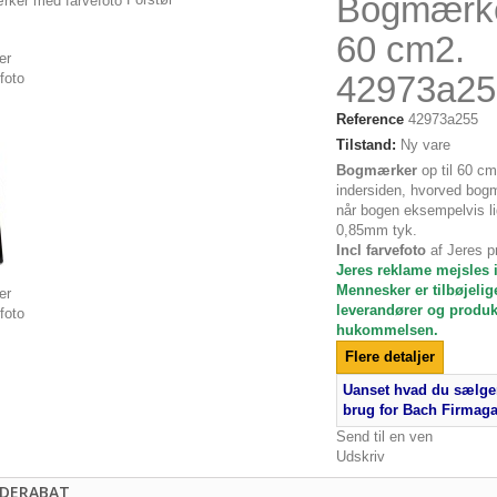
Bogmærker
60 cm2.
42973a25
Reference
42973a255
Tilstand:
Ny vare
Bogmærker
op til 60 c
indersiden, hvorved bogm
når bogen eksempelvis li
0,85mm tyk.
Incl farvefoto
af Jeres p
Jeres reklame mejsles
Mennesker er tilbøjelige
leverandører og produkt
hukommelsen.
Flere detaljer
Uanset hvad du sælger
brug for Bach Firmag
Send til en ven
Udskriv
DERABAT