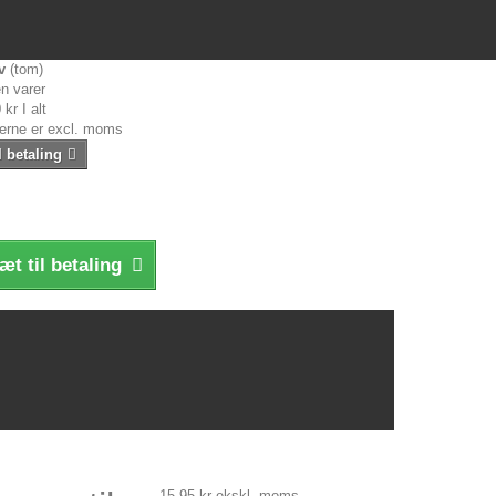
v
(tom)
n varer
 kr
I alt
serne er excl. moms
l betaling
æt til betaling
15,95 kr
ekskl. moms