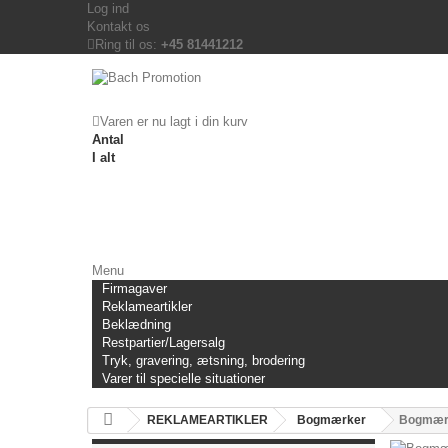
Log ind
Kontakt os
Ring til os:
+45 81441212
Varen er nu lagt i din kurv
Antal
I alt
Menu
Firmagaver
Reklameartikler
Beklædning
Restpartier/Lagersalg
Tryk, gravering, ætsning, brodering
Varer til specielle situationer
REKLAMEARTIKLER
Bogmærker
Bogmærk