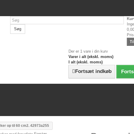
Kur
Inge
Søg
0,00
Pri
Ti
Der er 1 vare i din kurv
Varer i alt (ekskl. moms)
I alt (ekskl. moms)
Fortsæt indkøb
Forts
er op til 60 cm2. 42973a255
Forstør