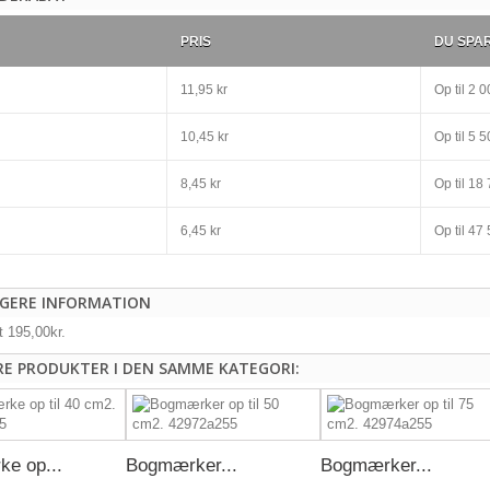
PRIS
DU SPA
11,95 kr
Op til
2 00
10,45 kr
Op til
5 50
8,45 kr
Op til
18 
6,45 kr
Op til
47 
IGERE INFORMATION
t 195,00kr.
RE PRODUKTER I DEN SAMME KATEGORI:
e op...
Bogmærker...
Bogmærker...