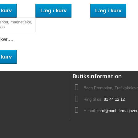
 kurv
Læg i kurv
Læg i kurv
er,...
 kurv
Butiksinformation
Bach Promotion, Trafikskolev
Ring til os:
81 44 12 12
E-mail:
mail@bach-firmagaver