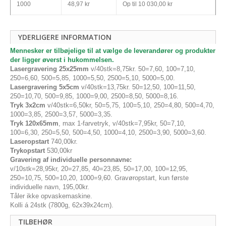
1000
48,97 kr
Op til
10 030,00 kr
YDERLIGERE INFORMATION
Mennesker er tilbøjelige til at vælge de leverandører og produkter
der ligger øverst i hukommelsen.
Lasergravering 25x25mm
v/40stk=8,75kr. 50=7,60, 100=7,10,
250=6,60, 500=5,85, 1000=5,50, 2500=5,10, 5000=5,00.
Lasergravering 5x5cm
v/40stk=13,75kr. 50=12,50, 100=11,50,
250=10,70, 500=9,85, 1000=9,00, 2500=8,50, 5000=8,16.
Tryk 3x2cm
v/40stk=6,50kr, 50=5,75, 100=5,10, 250=4,80, 500=4,70,
1000=3,85, 2500=3,57, 5000=3,35.
Tryk 120x65mm
, max 1-farvetryk, v/40stk=7,95kr, 50=7,10,
100=6,30, 250=5,50, 500=4,50, 1000=4,10, 2500=3,90, 5000=3,60.
Laseropstart
740,00kr.
Trykopstart
530,00kr
Gravering af individuelle personnavne:
v/10stk=28,95kr, 20=27,85, 40=23,85, 50=17,00, 100=12,95,
250=10,75, 500=10,20, 1000=9,60. Gravøropstart, kun første
individuelle navn, 195,00kr.
Tåler ikke opvaskemaskine.
Kolli á 24stk (7800g, 62x39x24cm).
TILBEHØR