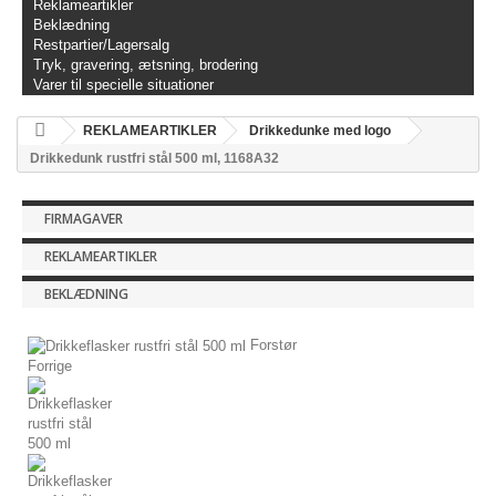
Reklameartikler
Beklædning
Restpartier/Lagersalg
Tryk, gravering, ætsning, brodering
Varer til specielle situationer
REKLAMEARTIKLER
Drikkedunke med logo
Drikkedunk rustfri stål 500 ml, 1168A32
FIRMAGAVER
REKLAMEARTIKLER
BEKLÆDNING
Forstør
Forrige