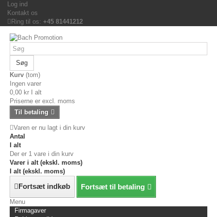
Log ind
Kontakt os
Ring til os:
+45 81441212
Søg
Kurv
(tom)
Ingen varer
0,00 kr
I alt
Priserne er excl. moms
Til betaling
Varen er nu lagt i din kurv
Antal
I alt
Der er 1 vare i din kurv
Varer i alt (ekskl. moms)
I alt (ekskl. moms)
Fortsæt indkøb
Fortsæt til betaling
Menu
Firmagaver