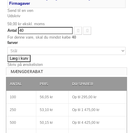
Firmagaver
Send til en ven
Udskriv
59,00 kr
ekskl. moms
Antal
For denne vare, skal du mindst købe
40
farver
Læg i kurv
Skriv på ønskelisten
MÆNGDERABAT
ANTAL
PRIS
DU SPARER
100
56,05 kr
Op til
295,00 kr
250
53,10 kr
Op til
1 475,00 kr
500
50,15 kr
Op til
4 425,00 kr