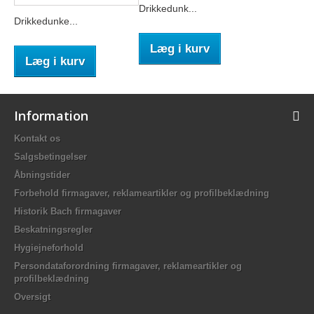
Drikkedunk...
Drikkedunke...
Læg i kurv
Læg i kurv
Information
Kontakt os
Salgsbetingelser
Åbningstider
Forbehold firmagaver, reklameartikler og profilbeklædning
Historik Bach firmagaver
Beskatningsregler
Hygiejneforhold
Persondataforordning firmagaver, reklameartikler og
profilbeklædning
Oversigt