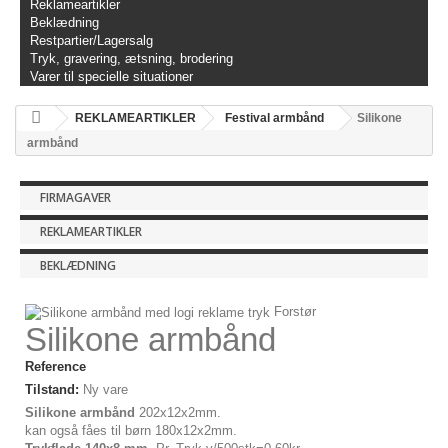
Reklameartikler
Beklædning
Restpartier/Lagersalg
Tryk, gravering, ætsning, brodering
Varer til specielle situationer
REKLAMEARTIKLER
Festival armbånd
Silikone
armbånd
FIRMAGAVER
REKLAMEARTIKLER
BEKLÆDNING
Forstør
Silikone armbånd
Reference
Tilstand:
Ny vare
Silikone armbånd
202x12x2mm.
kan også fåes til børn 180x12x2mm.