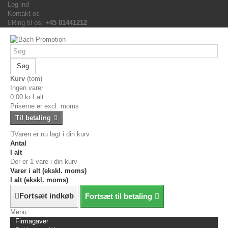
Log ind
Kontakt os
Ring til os:
+45 81441212
Søg
Kurv
(tom)
Ingen varer
0,00 kr
I alt
Priserne er excl. moms
Til betaling
Varen er nu lagt i din kurv
Antal
I alt
Der er 1 vare i din kurv
Varer i alt (ekskl. moms)
I alt (ekskl. moms)
Fortsæt indkøb
Fortsæt til betaling
Menu
Firmagaver