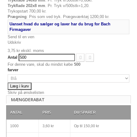
Trykflade 140x8 mm
. Pr. Tryk v/500stk=0,60kr.
Trykflade 202x8 mm
. Pr. Tryk v/500stk=1,20.
Trykopstart 700,00 kr.
Prægning
: Pris som ved tryk. Prægeværktøj 1200,00 kr.
Uanset hvad du sælger og laver har du brug for Bach
Firmagaver
Send til en ven
Udskriv
3,75 kr
ekskl. moms
Antal
For denne vare, skal du mindst købe
500
farver
Læg i kurv
Skriv på ønskelisten
MÆNGDERABAT
ANTAL
PRIS
DU SPARER
1000
3,60 kr
Op til
150,00 kr