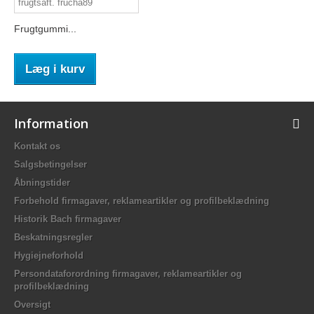
Frugtgummi...
Læg i kurv
Information
Kontakt os
Salgsbetingelser
Åbningstider
Forbehold firmagaver, reklameartikler og profilbeklædning
Historik Bach firmagaver
Beskatningsregler
Hygiejneforhold
Persondataforordning firmagaver, reklameartikler og
profilbeklædning
Oversigt