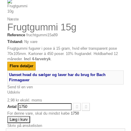
Næste
Frugtgummi 15g
Reference
fruchtgummi15a89
Tilstand:
Ny vare
Frugtgummi fugurer i pose á 15 gram, hvid eller transparent pose
70x105mm. Kartoner á 450 poser. 10% frugtandel. Holdbarhed 12
måneder.
Incl 4-farvetryk
.
Flere detaljer
Uanset hvad du sælger og laver har du brug for Bach
Firmagaver
Send til en ven
Udskriv
2,98 kr
ekskl. moms
Antal
For denne vare, skal du mindst købe
1750
Læg i kurv
Skriv på ønskelisten