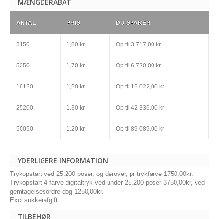
MÆNGDERABAT
ANTAL
PRIS
DU SPARER
3150
1,80 kr
Op til
3 717,00 kr
5250
1,70 kr
Op til
6 720,00 kr
10150
1,50 kr
Op til
15 022,00 kr
25200
1,30 kr
Op til
42 336,00 kr
50050
1,20 kr
Op til
89 089,00 kr
YDERLIGERE INFORMATION
Trykopstart ved 25.200 poser, og derover, pr trykfarve 1750,00kr.
Trykopstart 4-farve digitaltryk ved under 25.200 poser 3750,00kr, ved
gemtagelsesordre dog 1250,00kr.
Excl sukkerafgift.
TILBEHØR