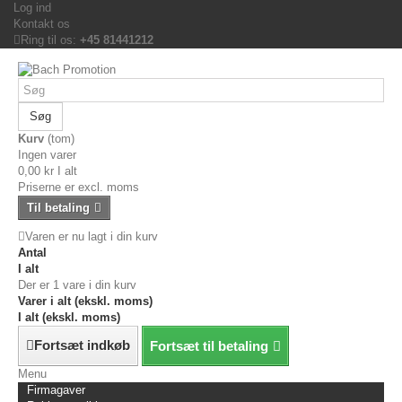
Log ind
Kontakt os
Ring til os:
+45 81441212
Søg
Kurv
(tom)
Ingen varer
0,00 kr
I alt
Priserne er excl. moms
Til betaling
Varen er nu lagt i din kurv
Antal
I alt
Der er 1 vare i din kurv
Varer i alt (ekskl. moms)
I alt (ekskl. moms)
Fortsæt indkøb
Fortsæt til betaling
Menu
Firmagaver