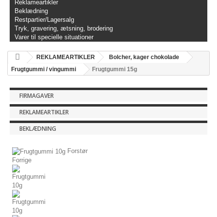
Reklameartikler
Beklædning
Restpartier/Lagersalg
Tryk, gravering, ætsning, brodering
Varer til specielle situationer
REKLAMEARTIKLER
Bolcher, kager chokolade
Frugtgummi / vingummi
Frugtgummi 15g
FIRMAGAVER
REKLAMEARTIKLER
BEKLÆDNING
Forstør
Forrige