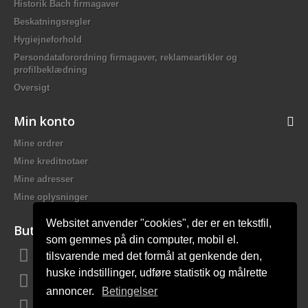
Historik Bach firmagaver
Beskatningsregler
Hygiejneforhold
Persondataforordning firmagaver, reklameartikler og
profilbeklædning
Oversigt
Min konto
Mine ordrer
Mine kreditnotaer
Mine adresser
Mine oplysninger
Websitet anvender "cookies", der er en tekstfil,
Butiksinformation
som gemmes på din computer, mobil el.
tilsvarende med det formål at genkende den,
Bach Promotion, Trafikskolevej 2 7400 Herning Danmark
huske indstillinger, udføre statistik og målrette
Ring til os:
81 44 12 12
annoncer.
Betingelser
E-mail:
mail@bach-firmagaver.dk