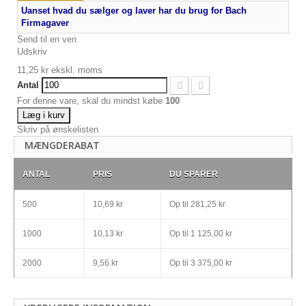
Uanset hvad du sælger og laver har du brug for Bach
Firmagaver
Send til en ven
Udskriv
11,25 kr
ekskl. moms
Antal
For denne vare, skal du mindst købe
100
Læg i kurv
Skriv på ønskelisten
MÆNGDERABAT
ANTAL
PRIS
DU SPARER
500
10,69 kr
Op til
281,25 kr
1000
10,13 kr
Op til
1 125,00 kr
2000
9,56 kr
Op til
3 375,00 kr