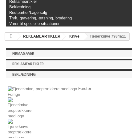
Reklameartikler
Beklædning
Restpartier/Lagersalg
Tryk, gravering, ætsning, brodering
Varer til specielle situationer
REKLAMEARTIKLER
Knive
Tjenerknive 7984a11
FIRMAGAVER
REKLAMEARTIKLER
BEKLÆDNING
Forstør
Forrige