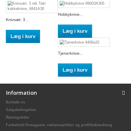
Hobbyknive...
Knivsæt. 3...
Læg i kurv
Læg i kurv
Tjenerknive...
Læg i kurv
Information
Kontakt os
Salgsbetingelser
Åbningstider
Forbehold firmagaver, reklameartikler og profilbeklædning