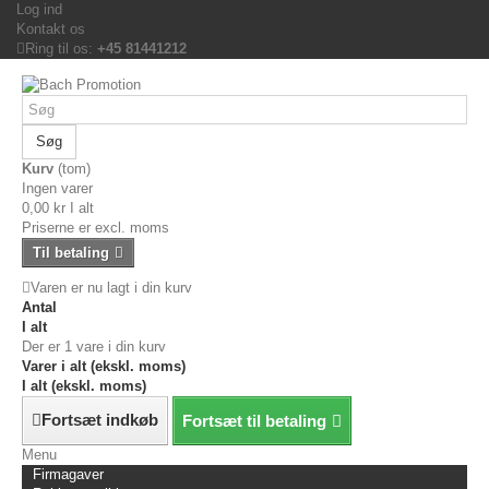
Log ind
Kontakt os
Ring til os:
+45 81441212
Søg
Kurv
(tom)
Ingen varer
0,00 kr
I alt
Priserne er excl. moms
Til betaling
Varen er nu lagt i din kurv
Antal
I alt
Der er 1 vare i din kurv
Varer i alt (ekskl. moms)
I alt (ekskl. moms)
Fortsæt indkøb
Fortsæt til betaling
Menu
Firmagaver