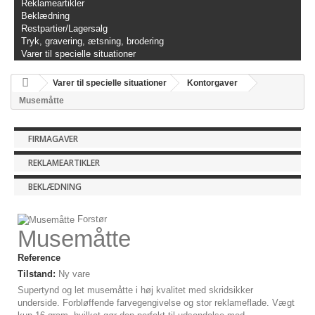
Reklameartikler
Beklædning
Restpartier/Lagersalg
Tryk, gravering, ætsning, brodering
Varer til specielle situationer
Varer til specielle situationer
Kontorgaver
Musemåtte
FIRMAGAVER
REKLAMEARTIKLER
BEKLÆDNING
Forstør
Musemåtte
Reference
Tilstand:
Ny vare
Supertynd og let musemåtte i høj kvalitet med skridsikker
underside. Forbløffende farvegengivelse og stor reklameflade. Vægt