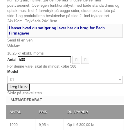
kun 16 gram, hvilket gør den perfekt til udsendelse med
postvæsenet. Overlegen funktionalityet med både standardmus og
optisk mus. Incl 4-farvetryk på begge sider, eksempelvis foto på
side 1 og produk/firma beskrivelse på side 2. Incl trykopstart.
24x19cm. Trykflade 24x19cm.
Uanset hvad du sælger og laver har du brug for Bach
Firmagaver
Send til en ven
Udskriv
16,25 kr
ekskl. moms
Antal
For denne vare, skal du mindst købe
500
Model
Læg i kurv
Skriv på ønskelisten
MÆNGDERABAT
ANTAL
PRIS
DU SPARER
1000
9,95 kr
Op til
6 300,00 kr