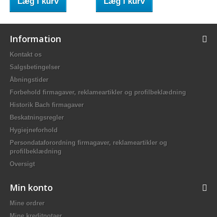
Læg i kurv
Læg i kurv
Information
Kontakt os
Salgsbetingelser
Åbningstider
Forbehold firmagaver, reklameartikler og profilbeklædning
Historik Bach firmagaver
Beskatningsregler
Hygiejneforhold
Persondataforordning firmagaver, reklameartikler og
profilbeklædning
Oversigt
Min konto
Mine ordrer
Mine kreditnotaer