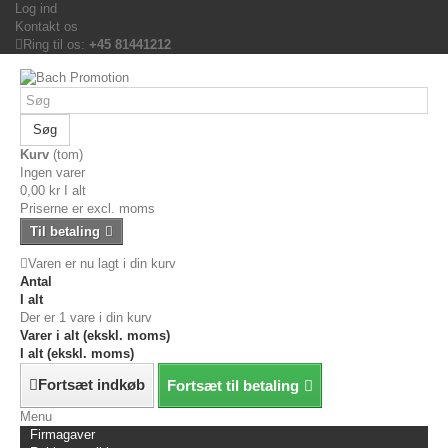
Log ind
Kontakt os
Ring til os:
+45 81441212
Søg
Kurv
(tom)
Ingen varer
0,00 kr
I alt
Priserne er excl. moms
Til betaling
Varen er nu lagt i din kurv
Antal
I alt
Der er 1 vare i din kurv
Varer i alt (ekskl. moms)
I alt (ekskl. moms)
Fortsæt indkøb
Fortsæt til betaling
Menu
Firmagaver