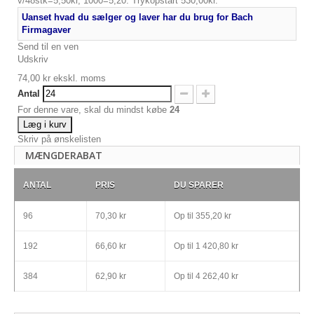
v/48stk=5,50kr, 1000=5,20. Trykopstart 530,00kr.
Uanset hvad du sælger og laver har du brug for Bach
Firmagaver
Send til en ven
Udskriv
74,00 kr
ekskl. moms
Antal
For denne vare, skal du mindst købe
24
Læg i kurv
Skriv på ønskelisten
MÆNGDERABAT
ANTAL
PRIS
DU SPARER
96
70,30 kr
Op til
355,20 kr
192
66,60 kr
Op til
1 420,80 kr
384
62,90 kr
Op til
4 262,40 kr