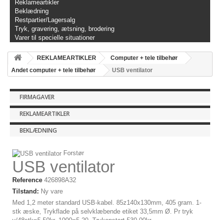
Reklameartikler
Beklædning
Restpartier/Lagersalg
Tryk, gravering, ætsning, brodering
Varer til specielle situationer
REKLAMEARTIKLER
Computer + tele tilbehør
Andet computer + tele tilbehør
USB ventilator
FIRMAGAVER
REKLAMEARTIKLER
BEKLÆDNING
Forstør
USB ventilator
Reference
426898A32
Tilstand:
Ny vare
Med 1,2 meter standard USB-kabel. 85z140x130mm, 405 gram. 1-
stk æske, Trykflade på selvklæbende etiket 33,5mm Ø. Pr tryk