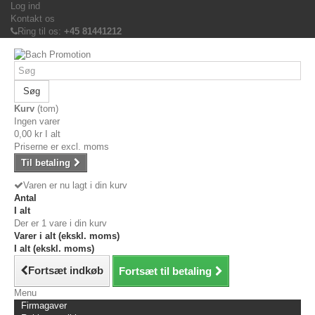
Log ind
Kontakt os
Ring til os:
+45 81441212
Søg
Kurv
(tom)
Ingen varer
0,00 kr
I alt
Priserne er excl. moms
Til betaling
Varen er nu lagt i din kurv
Antal
I alt
Der er 1 vare i din kurv
Varer i alt (ekskl. moms)
I alt (ekskl. moms)
Fortsæt indkøb
Fortsæt til betaling
Menu
Firmagaver