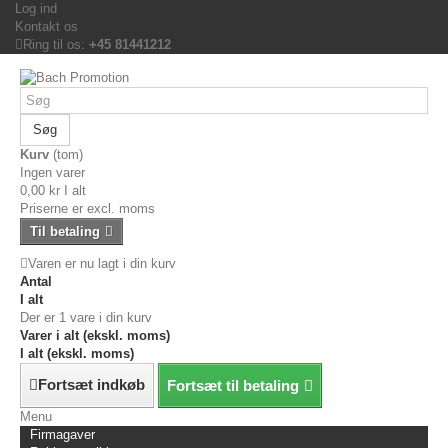
Log ind
Kontakt os
Ring til os:
+45 81441212
Søg
Kurv
(tom)
Ingen varer
0,00 kr
I alt
Priserne er excl. moms
Til betaling
Varen er nu lagt i din kurv
Antal
I alt
Der er 1 vare i din kurv
Varer i alt (ekskl. moms)
I alt (ekskl. moms)
Fortsæt indkøb
Fortsæt til betaling
Menu
Firmagaver