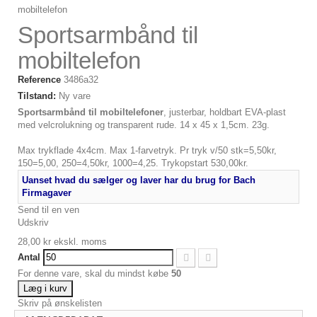
Sportsarmbånd til
mobiltelefon
Reference
3486a32
Tilstand:
Ny vare
Sportsarmbånd til mobiltelefoner
, justerbar, holdbart EVA-plast
med velcrolukning og transparent rude. 14 x 45 x 1,5cm. 23g.
Max trykflade 4x4cm. Max 1-farvetryk. Pr tryk v/50 stk=5,50kr,
150=5,00, 250=4,50kr, 1000=4,25. Trykopstart 530,00kr.
Uanset hvad du sælger og laver har du brug for Bach
Firmagaver
Send til en ven
Udskriv
28,00 kr
ekskl. moms
Antal
For denne vare, skal du mindst købe
50
Læg i kurv
Skriv på ønskelisten