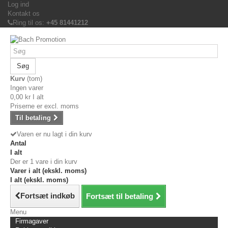
Log ind
Kontakt os
Ring til os:
+45 81441212
Søg
Kurv
(tom)
Ingen varer
0,00 kr
I alt
Priserne er excl. moms
Til betaling
Varen er nu lagt i din kurv
Antal
I alt
Der er 1 vare i din kurv
Varer i alt (ekskl. moms)
I alt (ekskl. moms)
Fortsæt indkøb
Fortsæt til betaling
Menu
Firmagaver