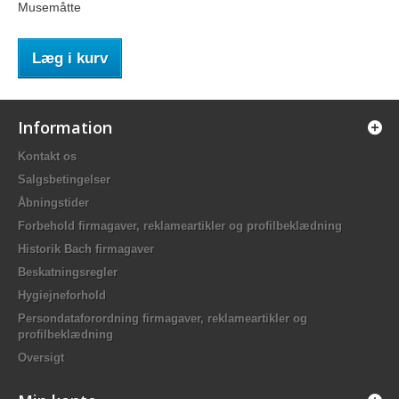
Musemåtte
Læg i kurv
Information
Kontakt os
Salgsbetingelser
Åbningstider
Forbehold firmagaver, reklameartikler og profilbeklædning
Historik Bach firmagaver
Beskatningsregler
Hygiejneforhold
Persondataforordning firmagaver, reklameartikler og
profilbeklædning
Oversigt