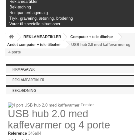
Reklameartikler
Beklædning
Restpartier/Lagersalg
Tryk, gravering, ætsning, brodering
Varer til specielle situationer
REKLAMEARTIKLER
Computer + tele tilbehør
Andet computer + tele tilbehør
USB hub 2.0 med kaffevarmer og
4 porte
FIRMAGAVER
REKLAMEARTIKLER
BEKLÆDNING
Forstør
USB hub 2.0 med
kaffevarmer og 4 porte
Reference
346a04