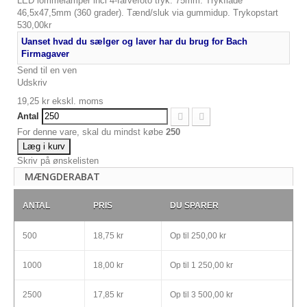
LED lommelamper incl 4-farvefoto tryk. 75mm. Trykflade
46,5x47,5mm (360 grader). Tænd/sluk via gummidup. Trykopstart
530,00kr
Uanset hvad du sælger og laver har du brug for Bach
Firmagaver
Send til en ven
Udskriv
19,25 kr
ekskl. moms
Antal
For denne vare, skal du mindst købe
250
Læg i kurv
Skriv på ønskelisten
MÆNGDERABAT
ANTAL
PRIS
DU SPARER
500
18,75 kr
Op til
250,00 kr
1000
18,00 kr
Op til
1 250,00 kr
2500
17,85 kr
Op til
3 500,00 kr