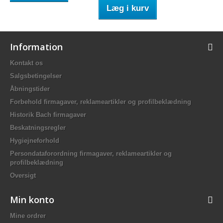
Læg i kurv
Information
Kontakt os
Salgsbetingelser
Åbningstider
Forbehold firmagaver, reklameartikler og profilbeklædning
Historik Bach firmagaver
Beskatningsregler
Hygiejneforhold
Persondataforordning firmagaver, reklameartikler og
profilbeklædning
Oversigt
Min konto
Mine ordrer