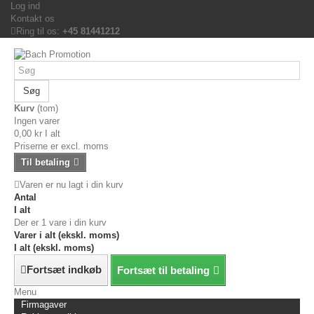
Log ind
Kontakt os
Ring til os:
+45 81441212
Søg
Kurv
(tom)
Ingen varer
0,00 kr
I alt
Priserne er excl. moms
Til betaling
Varen er nu lagt i din kurv
Antal
I alt
Der er 1 vare i din kurv
Varer i alt (ekskl. moms)
I alt (ekskl. moms)
Fortsæt indkøb
Fortsæt til betaling
Menu
Firmagaver