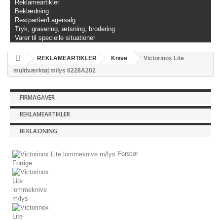
Reklameartikler
Beklædning
Restpartier/Lagersalg
Tryk, gravering, ætsning, brodering
Varer til specielle situationer
REKLAMEARTIKLER
Knive
Victorinox Lite
multiværktøj m/lys 6228A202
FIRMAGAVER
REKLAMEARTIKLER
BEKLÆDNING
Forstør
Forrige