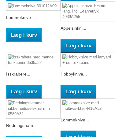
Lommeknive...
Appelsinkni...
Læg i kurv
Læg i kurv
Isskrabere...
Hobbyknive...
Læg i kurv
Læg i kurv
Lommeknive...
Redningsham...