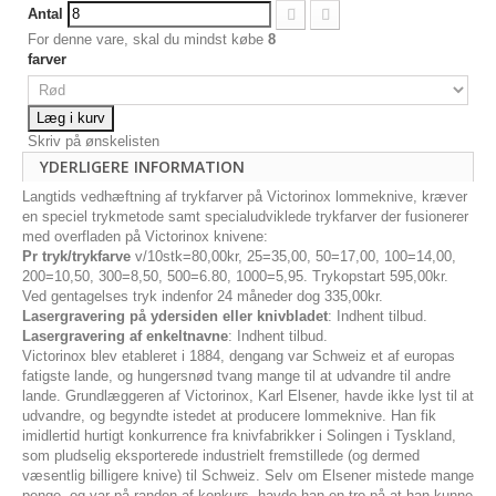
Antal
For denne vare, skal du mindst købe
8
farver
Læg i kurv
Skriv på ønskelisten
YDERLIGERE INFORMATION
Langtids vedhæftning af trykfarver på Victorinox lommeknive, kræver
en speciel trykmetode samt specialudviklede trykfarver der fusionerer
med overfladen på Victorinox knivene:
Pr tryk/trykfarve
v/10stk=80,00kr, 25=35,00, 50=17,00, 100=14,00,
200=10,50, 300=8,50, 500=6.80, 1000=5,95. Trykopstart 595,00kr.
Ved gentagelses tryk indenfor 24 måneder dog 335,00kr.
Lasergravering på ydersiden eller knivbladet
: Indhent tilbud.
Lasergravering af enkeltnavne
: Indhent tilbud.
Victorinox blev etableret i 1884, dengang var Schweiz et af europas
fatigste lande, og hungersnød tvang mange til at udvandre til andre
lande. Grundlæggeren af Victorinox, Karl Elsener, havde ikke lyst til at
udvandre, og begyndte istedet at producere lommeknive. Han fik
imidlertid hurtigt konkurrence fra knivfabrikker i Solingen i Tyskland,
som pludselig eksporterede industrielt fremstillede (og dermed
væsentlig billigere knive) til Schweiz. Selv om Elsener mistede mange
penge, og var på randen af konkurs, havde han en tro på at han kunne