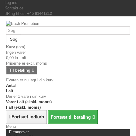
Log ind
Kontakt os
Ring til os:
+45 81441212
Søg
Kurv
(tom)
Ingen varer
0,00 kr
I alt
Priserne er excl. moms
Til betaling
Varen er nu lagt i din kurv
Antal
I alt
Der er 1 vare i din kurv
Varer i alt (ekskl. moms)
I alt (ekskl. moms)
Fortsæt indkøb
Fortsæt til betaling
Menu
Firmagaver