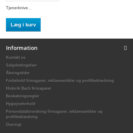
Tjenerknive...
Læg i kurv
Information
Kontakt os
Salgsbetingelser
Åbningstider
Forbehold firmagaver, reklameartikler og profilbeklædning
Historik Bach firmagaver
Beskatningsregler
Hygiejneforhold
Persondataforordning firmagaver, reklameartikler og
profilbeklædning
Oversigt