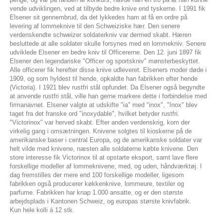
vende udviklingen, ved at tilbyde bedre knive end tyskerne. I 1991 fik
Elsener sit gennembrud, da det lykkedes ham at få en ordre på
levering af lommeknive til den Schweiziske hær. Den senere
verdenskendte schweizer soldaterkniv var dermed skabt. Hæren
besluttede at alle soldater skulle forsynes med en lommekniv. Senere
udviklede Elsener en bedre kniv til Officererne. Den 12. juni 1897 fik
Elsener den legendariske "Officer og sportskniv" mønsterbeskyttet.
Alle officerer fik herefter disse knive udleveret. Elseners moder døde i
1909, og som hyldest til hende, opkaldte han fabrikken efter hende
(Victoria). I 1921 blev rustfri stål opfundet. Da Elsener også begyndte
at anvende rustfri stål, ville han gerne markere dette i forbindelse med
firmanavnet. Elsener valgte at udskifte "ia" med "inox", "Inox" blev
taget fra det franske ord "inoxydable", hvilket betyder rustfri.
"Victorinox" var herved skabt. Efter anden verdenskrig, kom der
virkelig gang i omsætningen. Knivene solgtes til kioskerne på de
amerikanske baser i central Europa, og de amerikanske soldater var
helt vilde med knivene, næsten alle soldaterne købte knivene. Den
store interesse fik Victorinox til at opstarte eksport, samt lave flere
forskellige modeller af lommeknivene, med, og uden, håndværktøj. I
dag fremstilles der mere end 100 forskellige modeller, ligesom
fabrikken også producerer køkkenknive, lommeure, textiler og
parfume. Fabrikken har knap 1.000 ansatte, og er den største
arbejdsplads i Kantonen Schweiz, og europas største knivfabrik.
Kun hele kolli á 12 stk.