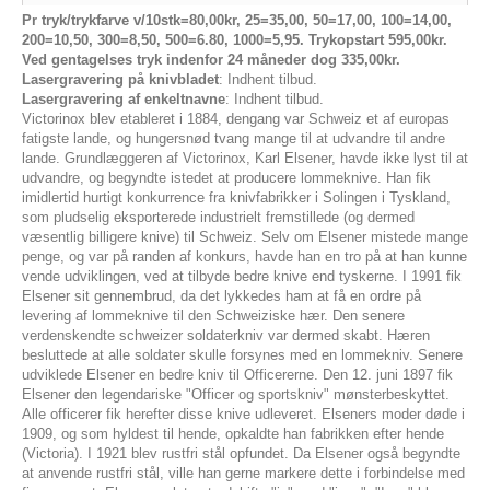
Pr tryk/trykfarve
v/10stk=80,00kr, 25=35,00, 50=17,00, 100=14,00,
200=10,50, 300=8,50, 500=6.80, 1000=5,95. Trykopstart 595,00kr.
Ved gentagelses tryk indenfor 24 måneder dog 335,00kr.
Lasergravering på knivbladet
: Indhent tilbud.
Lasergravering af enkeltnavne
: Indhent tilbud.
Victorinox blev etableret i 1884, dengang var Schweiz et af europas
fatigste lande, og hungersnød tvang mange til at udvandre til andre
lande. Grundlæggeren af Victorinox, Karl Elsener, havde ikke lyst til at
udvandre, og begyndte istedet at producere lommeknive. Han fik
imidlertid hurtigt konkurrence fra knivfabrikker i Solingen i Tyskland,
som pludselig eksporterede industrielt fremstillede (og dermed
væsentlig billigere knive) til Schweiz. Selv om Elsener mistede mange
penge, og var på randen af konkurs, havde han en tro på at han kunne
vende udviklingen, ved at tilbyde bedre knive end tyskerne. I 1991 fik
Elsener sit gennembrud, da det lykkedes ham at få en ordre på
levering af lommeknive til den Schweiziske hær. Den senere
verdenskendte schweizer soldaterkniv var dermed skabt. Hæren
besluttede at alle soldater skulle forsynes med en lommekniv. Senere
udviklede Elsener en bedre kniv til Officererne. Den 12. juni 1897 fik
Elsener den legendariske "Officer og sportskniv" mønsterbeskyttet.
Alle officerer fik herefter disse knive udleveret. Elseners moder døde i
1909, og som hyldest til hende, opkaldte han fabrikken efter hende
(Victoria). I 1921 blev rustfri stål opfundet. Da Elsener også begyndte
at anvende rustfri stål, ville han gerne markere dette i forbindelse med