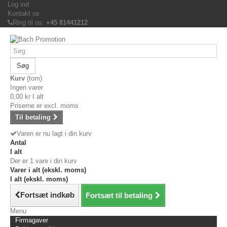
Log ind
Kontakt os
Ring til os:
+45 81441212
Søg
Kurv
(tom)
Ingen varer
0,00 kr
I alt
Priserne er excl. moms
Til betaling
Varen er nu lagt i din kurv
Antal
I alt
Der er 1 vare i din kurv
Varer i alt (ekskl. moms)
I alt (ekskl. moms)
Fortsæt indkøb
Fortsæt til betaling
Menu
Firmagaver