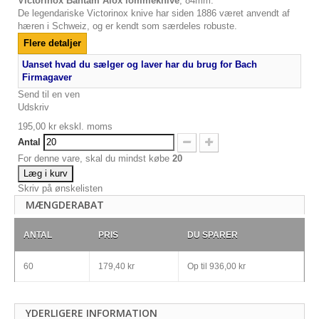
Victorinox Bantam Alox lommeknive
, 84mm.
De legendariske Victorinox knive har siden 1886 været anvendt af
hæren i Schweiz, og er kendt som særdeles robuste.
Flere detaljer
Uanset hvad du sælger og laver har du brug for Bach
Firmagaver
Send til en ven
Udskriv
195,00 kr
ekskl. moms
Antal
For denne vare, skal du mindst købe
20
Læg i kurv
Skriv på ønskelisten
MÆNGDERABAT
ANTAL
PRIS
DU SPARER
60
179,40 kr
Op til
936,00 kr
YDERLIGERE INFORMATION