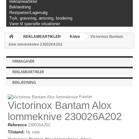
Reklameartikler
Beklædning
Restpartier/Lagersalg
Tryk, gravering, ætsning, brodering
Varer til specielle situationer
REKLAMEARTIKLER
Knive
Victorinox Bantam
Alox lommeknive 230026A202
FIRMAGAVER
REKLAMEARTIKLER
BEKLÆDNING
Forstør
Victorinox Bantam Alox
lommeknive 230026A202
Reference
230026A202
Tilstand:
Ny vare