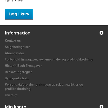
Tjenerknive...
Læg i kurv
Information
Kontakt os
Salgsbetingelser
Åbningstider
Forbehold firmagaver, reklameartikler og profilbeklædning
Historik Bach firmagaver
Beskatningsregler
Hygiejneforhold
Persondataforordning firmagaver, reklameartikler og
profilbeklædning
Oversigt
Min konto