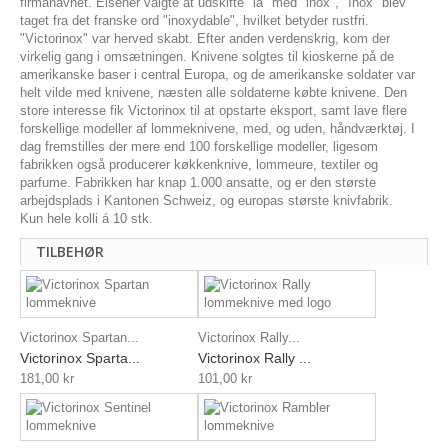
firmanavnet. Elsener valgte at udskifte "ia" med "inox", "Inox" blev
taget fra det franske ord "inoxydable", hvilket betyder rustfri.
"Victorinox" var herved skabt. Efter anden verdenskrig, kom der
virkelig gang i omsætningen. Knivene solgtes til kioskerne på de
amerikanske baser i central Europa, og de amerikanske soldater var
helt vilde med knivene, næsten alle soldaterne købte knivene. Den
store interesse fik Victorinox til at opstarte eksport, samt lave flere
forskellige modeller af lommeknivene, med, og uden, håndværktøj. I
dag fremstilles der mere end 100 forskellige modeller, ligesom
fabrikken også producerer køkkenknive, lommeure, textiler og
parfume. Fabrikken har knap 1.000 ansatte, og er den største
arbejdsplads i Kantonen Schweiz, og europas største knivfabrik.
Kun hele kolli á 10 stk.
TILBEHØR
Victorinox Spartan...
Victorinox Rally...
Victorinox Sparta...
Victorinox Rally ...
181,00 kr
101,00 kr