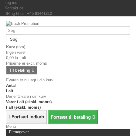
Log ind
Kontakt os
Ring til os:
+45 81441212
Søg
Kurv
(tom)
Ingen varer
0,00 kr
I alt
Priserne er excl. moms
Til betaling
Varen er nu lagt i din kurv
Antal
I alt
Der er 1 vare i din kurv
Varer i alt (ekskl. moms)
I alt (ekskl. moms)
Fortsæt indkøb
Fortsæt til betaling
Menu
Firmagaver