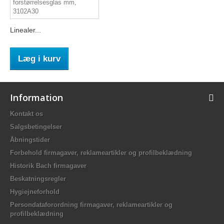
Linealer...
Læg i kurv
Information
Kontakt os
Salgsbetingelser
Åbningstider
Forbehold firmagaver, reklameartikler og profilbeklædning
Historik Bach firmagaver
Beskatningsregler
Hygiejneforhold
Persondataforordning firmagaver, reklameartikler og
profilbeklædning