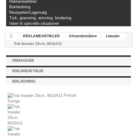
Reklameartikler
Beklædning
Restpartier/Lagersalg
Tryk, gravering, ætsning, brodering
Varer til specielle situationer
REKLAMEARTIKLER
Afstandsmålere
Linealer
Træ linealer 20cm, 8616A11
FIRMAGAVER
REKLAMEARTIKLER
BEKLÆDNING
Forstør
Forrige