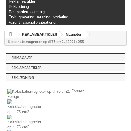
Reklameartikler
Beklædning
Restpartier/Lagersalg
Tryk, gravering, ætsning, brodering
Varer til specielle situationer
REKLAMEARTIKLER
Magneter
Køleskabsmagneter op til 75 cm2. 42926a255
FIRMAGAVER
REKLAMEARTIKLER
BEKLÆDNING
Forstør
Forrige