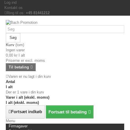
Log ind
Kontakt os
Ring til os:
+45 81441212
Søg
Kurv
(tom)
Ingen varer
0,00 kr
I alt
Priserne er excl. moms
Til betaling
Varen er nu lagt i din kurv
Antal
I alt
Der er 1 vare i din kurv
Varer i alt (ekskl. moms)
I alt (ekskl. moms)
Fortsæt indkøb
Fortsæt til betaling
Menu
Firmagaver