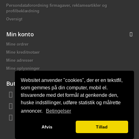
Persondataforordning firmagaver, reklameartikler og
profilbeklædning
Oversigt
Min konto
Mine ordrer
Mine kreditnotaer
Mine adresser
Mine oplysninger
Websitet anvender "cookies", der er en tekstfil,
Butiksinformation
som gemmes på din computer, mobil el.
tilsvarende med det formål at genkende den,
Bach Promotion, Trafikskolevej 2 7400 Herning Danmark
huske indstillinger, udføre statistik og målrette
Ring til os:
81 44 12 12
annoncer.
Betingelser
E-mail:
mail@bach-firmagaver.dk
Afvis
Tillad