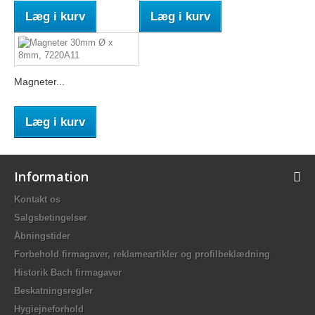
Læg i kurv
Læg i kurv
Magneter...
Læg i kurv
Information
Kontakt os
Salgsbetingelser
Åbningstider
Forbehold firmagaver, reklameartikler og profilbeklædning
Historik Bach firmagaver
Beskatningsregler
Hygiejneforhold