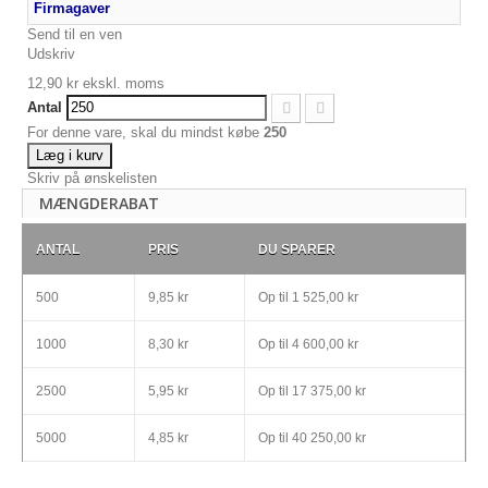
Firmagaver
Send til en ven
Udskriv
12,90 kr
ekskl. moms
Antal
For denne vare, skal du mindst købe
250
Læg i kurv
Skriv på ønskelisten
MÆNGDERABAT
ANTAL
PRIS
DU SPARER
500
9,85 kr
Op til
1 525,00 kr
1000
8,30 kr
Op til
4 600,00 kr
2500
5,95 kr
Op til
17 375,00 kr
5000
4,85 kr
Op til
40 250,00 kr