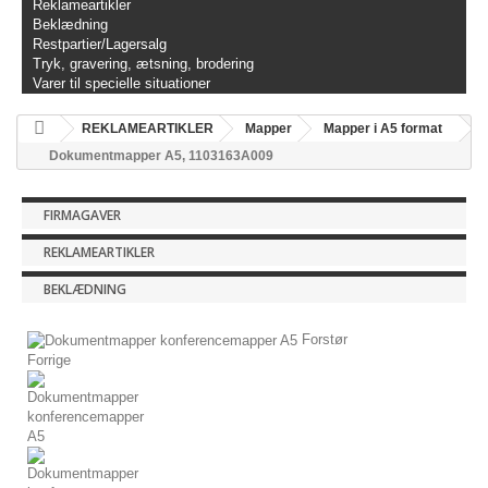
Reklameartikler
Beklædning
Restpartier/Lagersalg
Tryk, gravering, ætsning, brodering
Varer til specielle situationer
REKLAMEARTIKLER
Mapper
Mapper i A5 format
Dokumentmapper A5, 1103163A009
FIRMAGAVER
REKLAMEARTIKLER
BEKLÆDNING
Forstør
Forrige