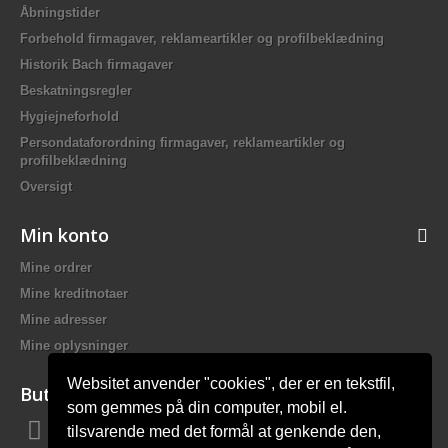
Åbningstider
Forbehold firmagaver, reklameartikler og profilbeklædning
Historik Bach firmagaver
Beskatningsregler
Hygiejneforhold
Persondataforordning firmagaver, reklameartikler og
profilbeklædning
Oversigt
Min konto
Mine ordrer
Mine kreditnotaer
Mine adresser
Mine oplysninger
Websitet anvender "cookies", der er en tekstfil,
Butiksinformation
som gemmes på din computer, mobil el.
tilsvarende med det formål at genkende den,
Bach Promotion, Trafikskolevej 2 7400 Herning Danmark