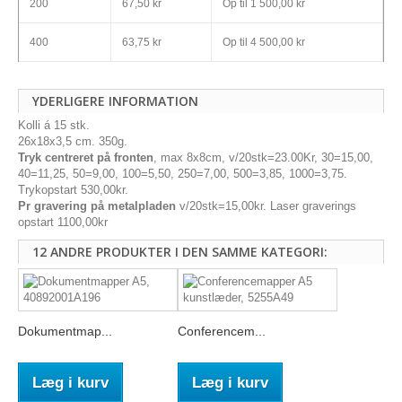
200
67,50 kr
Op til
1 500,00 kr
400
63,75 kr
Op til
4 500,00 kr
YDERLIGERE INFORMATION
Kolli á 15 stk.
26x18x3,5 cm. 350g.
Tryk centreret på fronten
, max 8x8cm, v/20stk=23.00Kr, 30=15,00,
40=11,25, 50=9,00, 100=5,50, 250=7,00, 500=3,85, 1000=3,75.
Trykopstart 530,00kr.
Pr gravering på metalpladen
v/20stk=15,00kr. Laser graverings
opstart 1100,00kr
12 ANDRE PRODUKTER I DEN SAMME KATEGORI:
Dokumentmap...
Conferencem...
Læg i kurv
Læg i kurv