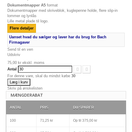
Dokumentmapper
A5
format
Dokumentmapper med
skriveblok
, kuglepenne holde
, flere
slip
-in
lommer og lynlås
Lille metal plade til logo.
Flere detaljer
Uanset hvad du sælger og laver har du brug for Bach
Firmagaver
Send til en ven
Udskriv
75,00 kr
ekskl. moms
Antal
For denne vare, skal du mindst købe
30
Læg i kurv
Skriv på ønskelisten
MÆNGDERABAT
ANTAL
PRIS
DU SPARER
100
71,25 kr
Op til
375,00 kr