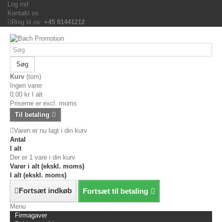
Log ind
Kontakt os
Ring til os:
+45 81441212
Søg
Kurv
(tom)
Ingen varer
0,00 kr
I alt
Priserne er excl. moms
Til betaling
Varen er nu lagt i din kurv
Antal
I alt
Der er 1 vare i din kurv
Varer i alt (ekskl. moms)
I alt (ekskl. moms)
Fortsæt indkøb
Fortsæt til betaling
Menu
Firmagaver