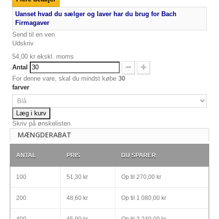
Uanset hvad du sælger og laver har du brug for Bach
Firmagaver
Send til en ven
Udskriv
54,00 kr
ekskl. moms
Antal
For denne vare, skal du mindst købe
30
farver
Læg i kurv
Skriv på ønskelisten
MÆNGDERABAT
ANTAL
PRIS
DU SPARER
100
51,30 kr
Op til
270,00 kr
200
48,60 kr
Op til
1 080,00 kr