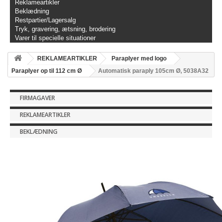
Reklameartikler
Beklædning
Restpartier/Lagersalg
Tryk, gravering, ætsning, brodering
Varer til specielle situationer
REKLAMEARTIKLER
Paraplyer med logo
Paraplyer op til 112 cm Ø
Automatisk paraply 105cm Ø, 5038A32
FIRMAGAVER
REKLAMEARTIKLER
BEKLÆDNING