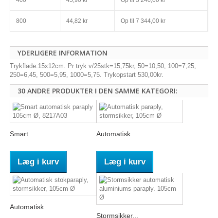
400
45,90 kr
Op til
3 240,00 kr
800
44,82 kr
Op til
7 344,00 kr
YDERLIGERE INFORMATION
Trykflade:15x12cm. Pr tryk v/25stk=15,75kr, 50=10,50, 100=7,25,
250=6,45, 500=5,95, 1000=5,75. Trykopstart 530,00kr.
30 ANDRE PRODUKTER I DEN SAMME KATEGORI:
Smart...
Automatisk...
Læg i kurv
Læg i kurv
Automatisk...
Stormsikker...