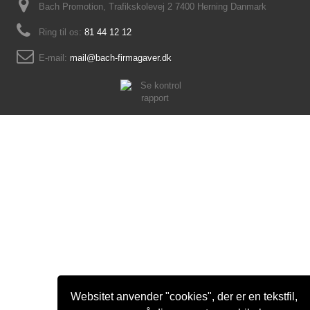
Bach Promotion, Trafikskolevej 2 7400 Herning Danmark
Ring til os:
81 44 12 12
E-mail:
mail@bach-firmagaver.dk
Websitet anvender "cookies", der er en tekstfil,