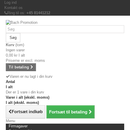
Log ind
Kontakt os
Ring til os:
+45 81441212
Søg
Kurv
(tom)
Ingen varer
0,00 kr
I alt
Priserne er excl. moms
Til betaling
Varen er nu lagt i din kurv
Antal
I alt
Der er 1 vare i din kurv
Varer i alt (ekskl. moms)
I alt (ekskl. moms)
Fortsæt indkøb
Fortsæt til betaling
Menu
Firmagaver