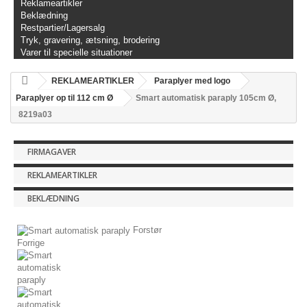
Reklameartikler
Beklædning
Restpartier/Lagersalg
Tryk, gravering, ætsning, brodering
Varer til specielle situationer
REKLAMEARTIKLER
Paraplyer med logo
Paraplyer op til 112 cm Ø
Smart automatisk paraply 105cm Ø,
8219a03
FIRMAGAVER
REKLAMEARTIKLER
BEKLÆDNING
Forstør
Forrige