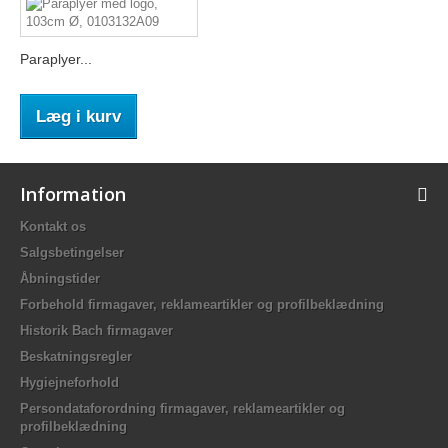
Paraplyer...
Læg i kurv
Information
Kontakt os
Salgsbetingelser
Åbningstider
Forbehold firmagaver, reklameartikler og profilbeklædning
Historik Bach firmagaver
Beskatningsregler
Hygiejneforhold
Persondataforordning firmagaver, reklameartikler og
profilbeklædning