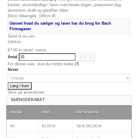
kanten, skumhåndtag i farve matchende dugen, poæyester dug,
aluminium skaft og glasfiber ribbe.
60cm riblængde. 105cm Ø..
Uanset hvad du sælger og laver har du brug for Bach
Firmagaver
Send til en ven
Udskriv
87,00 kr
ekskl. moms
Antal
For denne vare, skal du mindst købe
15
farver
Læg i kurv
Skriv på ønskelisten
MÆNGDERABAT
ANTAL
PRIS
DU SPARER
60
82,65 kr
Op til
261,00 kr