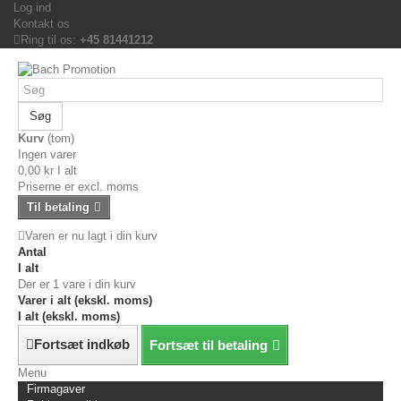
Log ind
Kontakt os
Ring til os:
+45 81441212
Søg
Kurv
(tom)
Ingen varer
0,00 kr
I alt
Priserne er excl. moms
Til betaling
Varen er nu lagt i din kurv
Antal
I alt
Der er 1 vare i din kurv
Varer i alt (ekskl. moms)
I alt (ekskl. moms)
Fortsæt indkøb
Fortsæt til betaling
Menu
Firmagaver