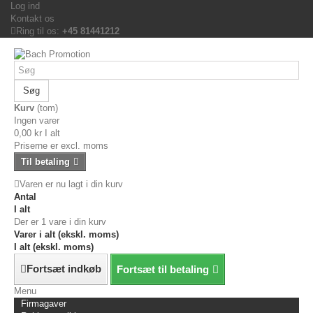
Log ind
Kontakt os
Ring til os:
+45 81441212
Søg
Kurv
(tom)
Ingen varer
0,00 kr
I alt
Priserne er excl. moms
Til betaling
Varen er nu lagt i din kurv
Antal
I alt
Der er 1 vare i din kurv
Varer i alt (ekskl. moms)
I alt (ekskl. moms)
Fortsæt indkøb
Fortsæt til betaling
Menu
Firmagaver