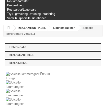
Reklameartikler
Beklædning
Restpartier/Lagersalg
Tryk, gravering, ætsning, brodering
Varer til specielle situationer
REKLAMEARTIKLER
Regnemaskiner
Solcelle
bordregnere 7659a11
FIRMAGAVER
REKLAMEARTIKLER
BEKLÆDNING
Forstør
Forrige