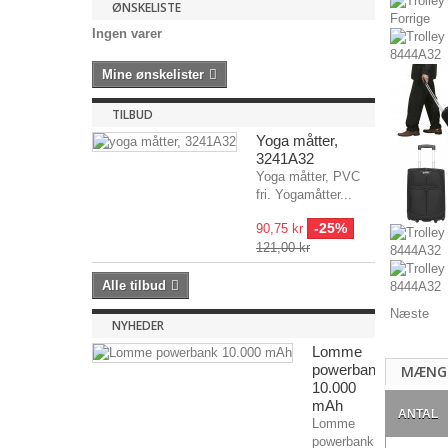
ØNSKELISTE
Forrige
Ingen varer
Mine ønskelister
TILBUD
Yoga måtter,
3241A32
Yoga måtter, PVC
fri. Yogamåtter...
-25%
90,75 kr
121,00 kr
Alle tilbud
Næste
NYHEDER
Lomme
powerbank
MÆNG
10.000
mAh
ANTAL
Lomme
powerbank