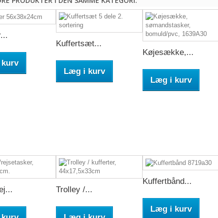
DRE PRODUKTER I DEN SAMME KATEGORI:
...
Kuffertsæt...
Køjesække,...
 kurv
Læg i kurv
Læg i kurv
Kuffertbånd...
ej...
Trolley /...
Læg i kurv
 kurv
Læg i kurv