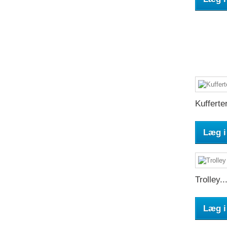
Kufferter
Læg i
Trolley..
Læg i