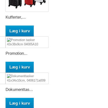
Kufferter,...
Læg i kurv
Promotion...
Læg i kurv
Dokumenttas...
Læg i kurv