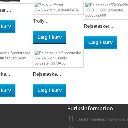
er,...
Trolly...
Rejsetasker...
 kurv
Læg i kurv
Læg i kurv
ke...
Rejsetaske...
 kurv
Læg i kurv
Butiksinformation
Bach Promotion, Trafikskolev