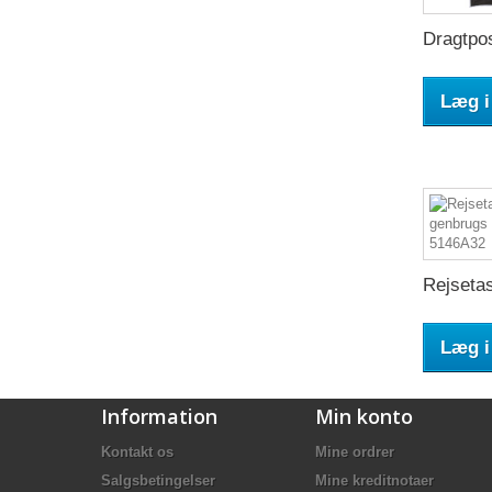
Dragtpos
Læg i
Rejsetas
Læg i
Information
Min konto
Kontakt os
Mine ordrer
Salgsbetingelser
Mine kreditnotaer