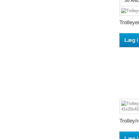
30 AN
Trolleyer
Læg i
Trolley/r
Læg i