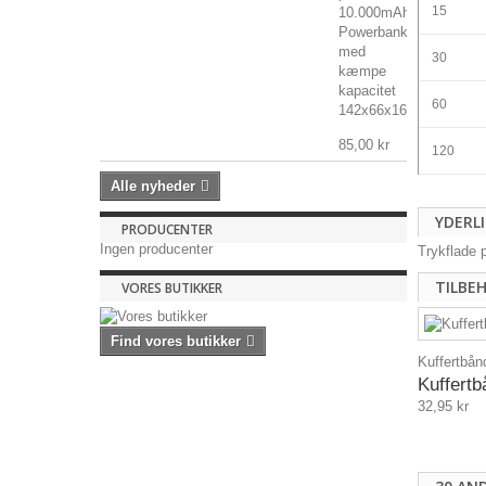
15
10.000mAh
Powerbank
med
30
kæmpe
kapacitet
60
142x66x16mm,...
85,00 kr
120
Alle nyheder
YDERL
PRODUCENTER
Ingen producenter
Trykflade 
TILBE
VORES BUTIKKER
Find vores butikker
Kuffertbånd
Kuffert
32,95 kr