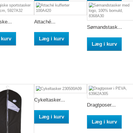
ske...
Attaché...
Sømandstask...
 kurv
Læg i kurv
Læg i kurv
Cykeltasker...
Dragtposer...
Læg i kurv
Læg i kurv