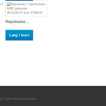
Rejsetaske...
Læg i kurv
ej 2 7400 Herning Danmark