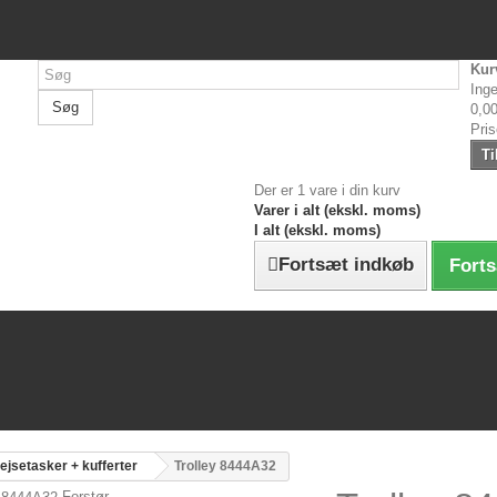
Kur
Inge
Søg
0,00
Pri
Ti
Der er 1 vare i din kurv
Varer i alt (ekskl. moms)
I alt (ekskl. moms)
Fortsæt indkøb
Forts
ejsetasker + kufferter
Trolley 8444A32
Forstør