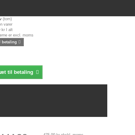
v
(tom)
n varer
 kr
I alt
serne er excl. moms
l betaling
æt til betaling
475,00 kr
ekskl. moms