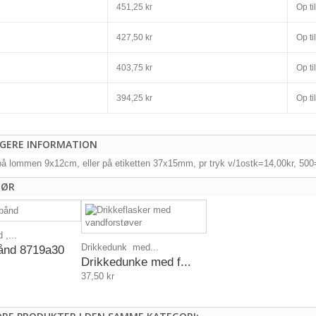
451,25 kr
Op til
427,50 kr
Op til
403,75 kr
Op til
394,25 kr
Op til
IGERE INFORMATION
på lommen 9x12cm, eller på etiketten 37x15mm, pr tryk v/1ostk=14,00kr, 500
HØR
 ,...
Drikkedunk med...
bånd 8719a30
Drikkedunke med f...
37,50 kr