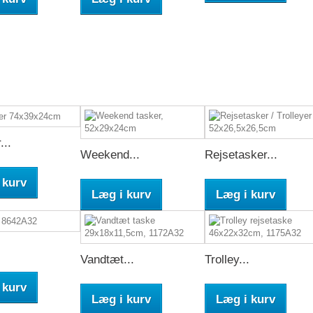
...
Weekend...
Rejsetasker...
 kurv
Læg i kurv
Læg i kurv
.
Vandtæt...
Trolley...
 kurv
Læg i kurv
Læg i kurv