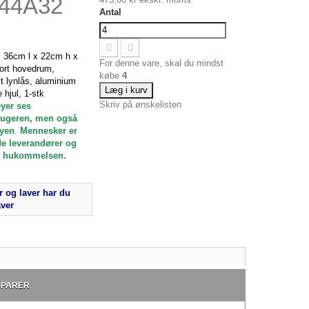
444A32
Antal
, 36cm l x 22cm h x
For denne vare, skal du mindst
tort hovedrum,
købe
4
t lynlås, aluminium
Læg i kurv
 hjul, 1-stk
Skriv på ønskelisten
eyer ses
rugeren, men også
eyen
.
Mennesker er
 de leverandører og
t i hukommelsen.
 og laver har du
aver
SPARER