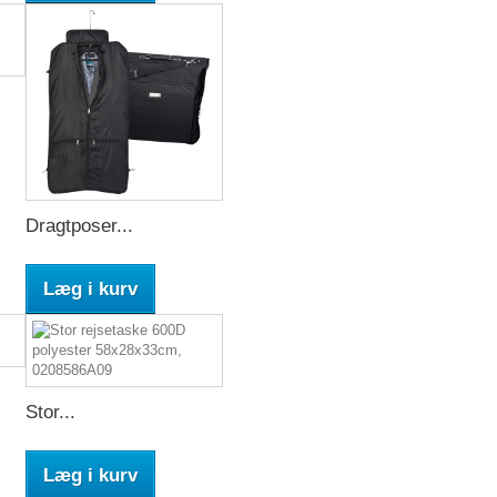
Dragtposer...
Læg i kurv
Stor...
Læg i kurv