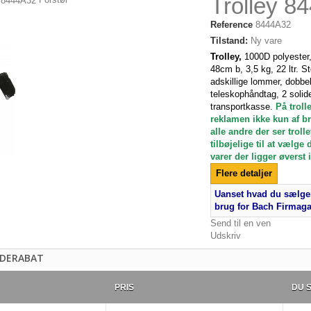
Trolley 8
Reference
8444A32
Tilstand:
Ny vare
Trolley,
1000D polyester
48cm b, 3,5 kg, 22 ltr. S
adskillige lommer, dobbel
teleskophåndtag, 2 solide
transportkasse.
På troll
reklamen ikke kun af b
alle andre der ser troll
tilbøjelige til at vælge
varer der ligger øvers
Flere detaljer
Uanset hvad du sælger
brug for Bach Firmag
Send til en ven
Udskriv
DERABAT
PRIS
DU 