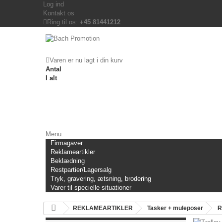
Log ind
Kontakt os
Ring til os:
+45 81441212
Varen er nu lagt i din kurv
Antal
I alt
Menu
Firmagaver
Reklameartikler
Beklædning
Restpartier/Lagersalg
Tryk, gravering, ætsning, brodering
Varer til specielle situationer
REKLAMEARTIKLER
Tasker + muleposer
R