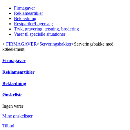
Firmagaver
Reklameartikler
Beklædning
Restpartier/Lagersalg
Tryk, gravering, ætsning, brodering
Varer til specielle situationer
>
FIRMAGAVER
>
Serveringsbakker
>
Serveringsbakke med
køleelement
Firmagaver
Reklameartikler
Beklædning
Ønskeliste
Ingen varer
Mine ønskelister
Tilbud