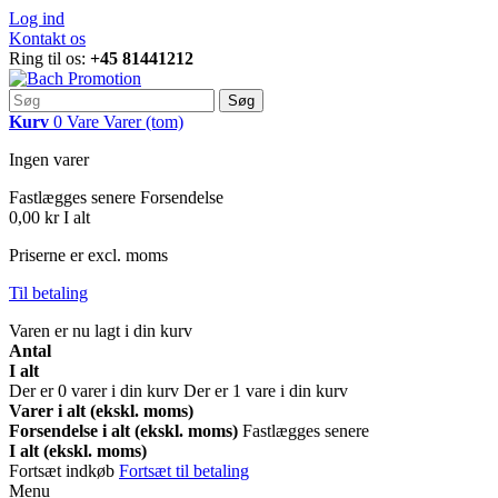
Log ind
Kontakt os
Ring til os:
+45 81441212
Søg
Kurv
0
Vare
Varer
(tom)
Ingen varer
Fastlægges senere
Forsendelse
0,00 kr
I alt
Priserne er excl. moms
Til betaling
Varen er nu lagt i din kurv
Antal
I alt
Der er
0
varer i din kurv
Der er 1 vare i din kurv
Varer i alt (ekskl. moms)
Forsendelse i alt (ekskl. moms)
Fastlægges senere
I alt (ekskl. moms)
Fortsæt indkøb
Fortsæt til betaling
Menu