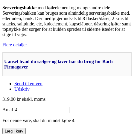
Serveringsbakke
med køleelement og mange andre dele.
Serveringsbakken kan bruges som almindelig serveringsbakke med,
eller uden, hank. Der medfølger indsats til 8 flasker/dåser, 2 krus til
snacks, saltpinde, etc, køleelement, kapselåbner, dåsering løfter samt
topstykke der sørger for at kulden spredes til siderne istedet for at
stige til vejrs.
Flere detaljer
Uanset hvad du sælger og laver har du brug for Bach
Firmagaver
Send til en ven
Udskriv
319,00 kr
ekskl. moms
Antal
For denne vare, skal du mindst købe
4
Læg i kurv