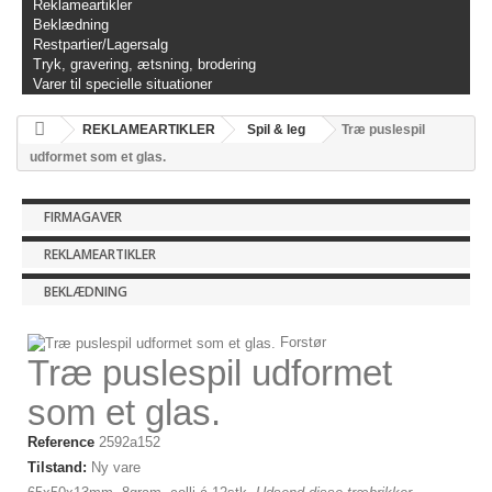
Reklameartikler
Beklædning
Restpartier/Lagersalg
Tryk, gravering, ætsning, brodering
Varer til specielle situationer
REKLAMEARTIKLER
Spil & leg
Træ puslespil
udformet som et glas.
FIRMAGAVER
REKLAMEARTIKLER
BEKLÆDNING
Forstør
Træ puslespil udformet
som et glas.
Reference
2592a152
Tilstand:
Ny vare