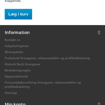
Klappende...
Læg i kurv
Information
Kontakt os
Salgsbetingelser
Åbningstider
Forbehold firmagaver, reklameartikler og profilbeklædning
Historik Bach firmagaver
Beskatningsregler
Hygiejneforhold
Persondataforordning firmagaver, reklameartikler og
profilbeklædning
Oversigt
Min konto