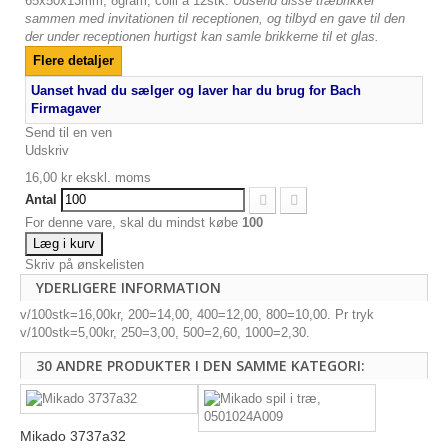
65x50x13mm, 8gram, colli á 12stk.
Udsend disse træbrikker
sammen med invitationen til receptionen, og tilbyd en gave til den
der under receptionen hurtigst kan samle brikkerne til et glas.
Flere detaljer
Uanset hvad du sælger og laver har du brug for Bach
Firmagaver
Send til en ven
Udskriv
16,00 kr
ekskl. moms
Antal
For denne vare, skal du mindst købe
100
Læg i kurv
Skriv på ønskelisten
YDERLIGERE INFORMATION
v/100stk=16,00kr, 200=14,00, 400=12,00, 800=10,00. Pr tryk
v/100stk=5,00kr, 250=3,00, 500=2,60, 1000=2,30.
30 ANDRE PRODUKTER I DEN SAMME KATEGORI:
Mikado 3737a32