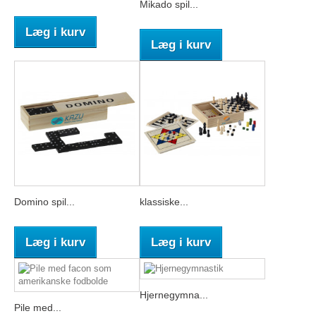
Mikado spil...
Læg i kurv
Læg i kurv
Domino spil...
klassiske...
Læg i kurv
Læg i kurv
Hjernegymna...
Pile med...