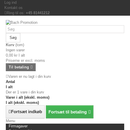
Log ind
Kontakt os
Ring til os:
+45 81441212
Søg
Kurv
(tom)
Ingen varer
0,00 kr
I alt
Priserne er excl. moms
Til betaling
Varen er nu lagt i din kurv
Antal
I alt
Der er 1 vare i din kurv
Varer i alt (ekskl. moms)
I alt (ekskl. moms)
Fortsæt indkøb
Fortsæt til betaling
Menu
Firmagaver