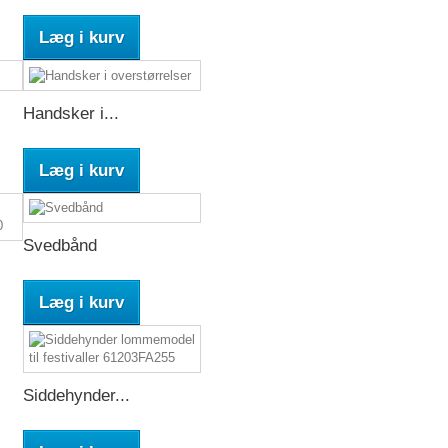
Læg i kurv
Handsker i...
Læg i kurv
Svedbånd
Læg i kurv
Siddehynder...