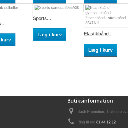
Sports...
...
Elastikbånd...
Læg i kurv
 kurv
Læg i kurv
Butiksinformation
Bach Promotion, Trafikskolev
Ring til os:
81 44 12 12