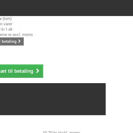
v
(tom)
n varer
 kr
I alt
serne er excl. moms
l betaling
æt til betaling
10,20 kr
ekskl. moms