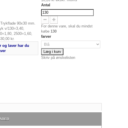
Antal
 Trykflade 90x30 mm.
For denne vare, skal du mindst
ryk v/130=3,40,
købe
130
0=1,80, 2500=1,60,
farver
30,00 kr.
 og laver har du
aver
Læg i kurv
Skriv på ønskelisten
ARER