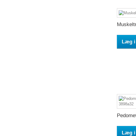
Muskelt
Læg i
Pedomete
Læg i