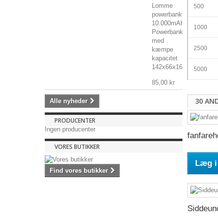
Lomme
500
powerbank
10.000mAh
1000
Powerbank
med
2500
kæmpe
kapacitet
142x66x16mm,...
5000
85,00 kr
30 AN
Alle nyheder
PRODUCENTER
Ingen producenter
fanfareh
VORES BUTIKKER
Læg i
Find vores butikker
Siddeund