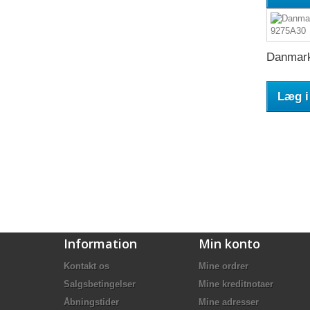
Danmark
Læg i
Information
Min konto
Kontakt os
Mine ordrer
Salgsbetingelser
Mine kreditnotaer
Åbningstider
Mine adresser