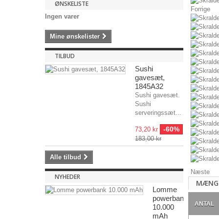
ØNSKELISTE
Forrige
Ingen varer
Mine ønskelister
TILBUD
Sushi
gavesæt,
1845A32
Sushi gavesæt.
Sushi
serveringssæt...
-60%
73,20 kr
183,00 kr
Alle tilbud
Næste
NYHEDER
MÆNG
Lomme
powerbank
ANTAL
10.000
mAh