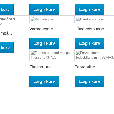
 kurv
Læg i kurv
Læg i kurv
Varmelegme
Håndledspunge
mbå...
Læg i kurv
Læg i kurv
 kurv
Fitness ure...
Farvestifte...
Læg i kurv
Læg i kurv