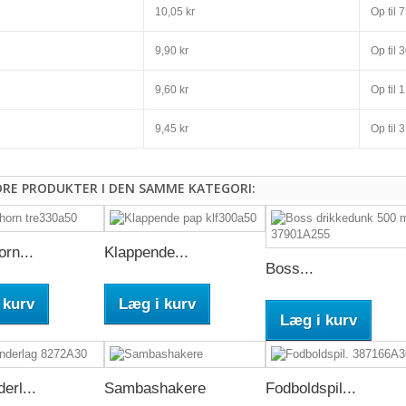
10,05 kr
Op til
7
9,90 kr
Op til
3
9,60 kr
Op til
1
9,45 kr
Op til
3
DRE PRODUKTER I DEN SAMME KATEGORI:
orn...
Klappende...
Boss...
 kurv
Læg i kurv
Læg i kurv
erl...
Sambashakere
Fodboldspil...