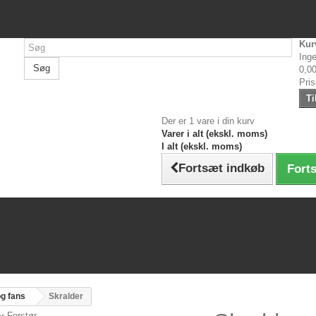
Kur
Inge
Søg
0,00
Pri
Ti
Der er 1 vare i din kurv
Varer i alt (ekskl. moms)
I alt (ekskl. moms)
Fortsæt indkøb
Forts
og fans
Skralder
Forstør