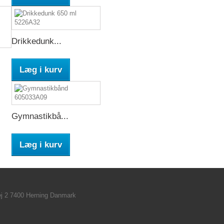
Drikkedunk...
Læg i kurv
Gymnastikbå...
Læg i kurv
ej 2 7400 Herning Danmark