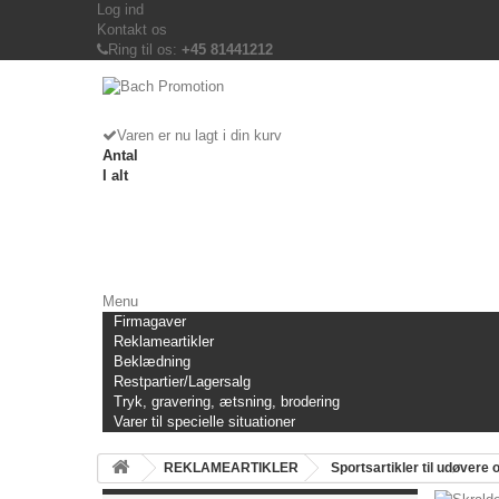
Log ind
Kontakt os
Ring til os:
+45 81441212
Varen er nu lagt i din kurv
Antal
I alt
Menu
Firmagaver
Reklameartikler
Beklædning
Restpartier/Lagersalg
Tryk, gravering, ætsning, brodering
Varer til specielle situationer
REKLAMEARTIKLER
Sportsartikler til udøvere 