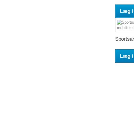
Læg i
Sportsar
Læg i