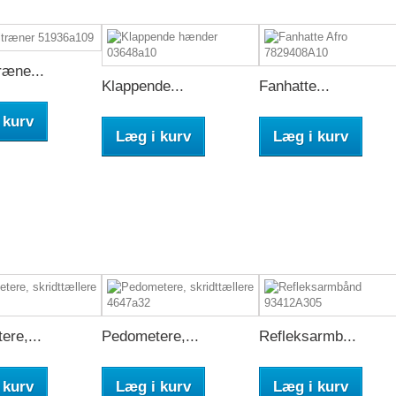
ræne...
Klappende...
Fanhatte...
 kurv
Læg i kurv
Læg i kurv
re,...
Pedometere,...
Refleksarmb...
 kurv
Læg i kurv
Læg i kurv