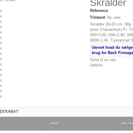
Skralder
Reference
Tilstand:
Ny vare
Skralder 20x15 cm. 58g.
(max 3 farver/tryk) Pr. T
300=3,00, 500=2,40, 100
5000=1,40. Trykopstart 5
Uanset hvad du sælger
brug for Bach Firmag
Send til en ven
Udskriv
DERABAT
PRIS
DU SP