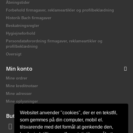
Åbningstider
Forbehold firmagaver, reklameartikler og profilbeklædning
Historik Bach firmagaver
Beskatningsregler
Hygiejneforhold
Persondataforordning firmagaver, reklameartikler og
profilbeklædning
Oversigt
Min konto
Mine ordrer
Mine kreditnotaer
Mine adresser
Mine oplysninger
Websitet anvender "cookies", der er en tekstfil,
Butiksinformation
som gemmes på din computer, mobil el.
tilsvarende med det formål at genkende den,
Bach Promotion, Trafikskolevej 2 7400 Herning Danmark