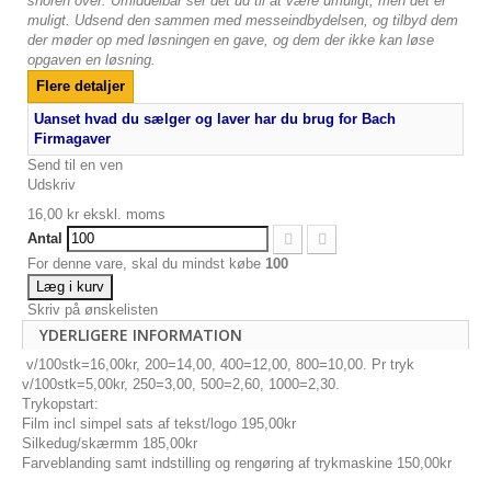
snoren over. Umiddelbar ser det ud til at være umuligt, men det er
muligt. Udsend den sammen med messeindbydelsen, og tilbyd dem
der møder op med løsningen en gave, og dem der ikke kan løse
opgaven en løsning.
Flere detaljer
Uanset hvad du sælger og laver har du brug for Bach
Firmagaver
Send til en ven
Udskriv
16,00 kr
ekskl. moms
Antal
For denne vare, skal du mindst købe
100
Læg i kurv
Skriv på ønskelisten
YDERLIGERE INFORMATION
v/100stk=16,00kr, 200=14,00, 400=12,00, 800=10,00. Pr tryk
v/100stk=5,00kr, 250=3,00, 500=2,60, 1000=2,30.
Trykopstart:
Film incl simpel sats af tekst/logo 195,00kr
Silkedug/skærmm 185,00kr
Farveblanding samt indstilling og rengøring af trykmaskine 150,00kr