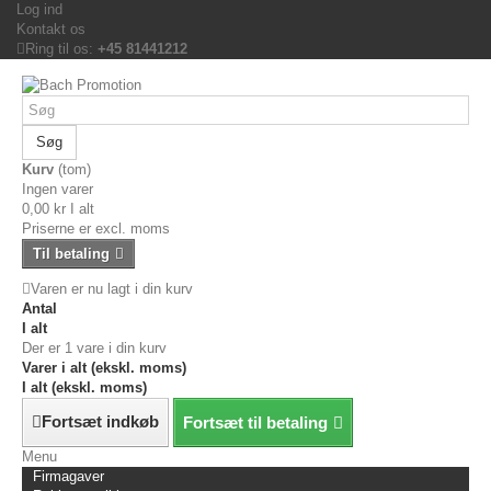
Log ind
Kontakt os
Ring til os:
+45 81441212
Søg
Kurv
(tom)
Ingen varer
0,00 kr
I alt
Priserne er excl. moms
Til betaling
Varen er nu lagt i din kurv
Antal
I alt
Der er 1 vare i din kurv
Varer i alt (ekskl. moms)
I alt (ekskl. moms)
Fortsæt indkøb
Fortsæt til betaling
Menu
Firmagaver