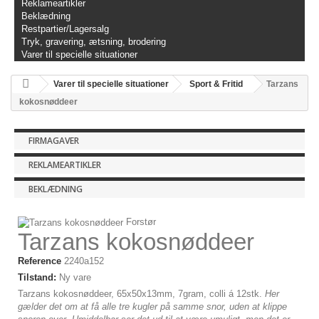
Reklameartikler
Beklædning
Restpartier/Lagersalg
Tryk, gravering, ætsning, brodering
Varer til specielle situationer
Varer til specielle situationer
Sport & Fritid
Tarzans
kokosnøddeer
FIRMAGAVER
REKLAMEARTIKLER
BEKLÆDNING
Forstør
Tarzans kokosnøddeer
Reference
2240a152
Tilstand:
Ny vare
Tarzans kokosnøddeer, 65x50x13mm, 7gram, colli á 12stk.
Her
gælder det om at få alle tre kugler på samme snor, uden at klippe