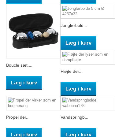
Jonglørbold...
Læg i kurv
Boucle sæt,...
Fløjte der...
Læg i kurv
Læg i kurv
Propel der...
Vandspringb...
Læg i kurv
Læg i kurv