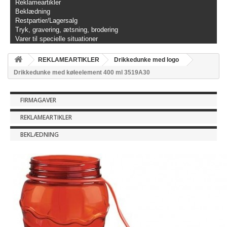
Reklameartikler
Beklædning
Restpartier/Lagersalg
Tryk, gravering, ætsning, brodering
Varer til specielle situationer
REKLAMEARTIKLER
Drikkedunke med logo
Drikkedunke med køleelement 400 ml 3519A30
FIRMAGAVER
REKLAMEARTIKLER
BEKLÆDNING