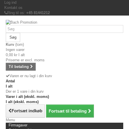
Log ind
Kontakt os
Ring til os:
+45 81441212
Søg
Kurv
(tom)
Ingen varer
0,00 kr
I alt
Priserne er excl. moms
Til betaling
Varen er nu lagt i din kurv
Antal
I alt
Der er 1 vare i din kurv
Varer i alt (ekskl. moms)
I alt (ekskl. moms)
Fortsæt indkøb
Fortsæt til betaling
Menu
Firmagaver