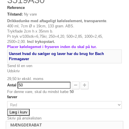
Reference
Tilstand:
Ny vare
Drikkedunke med aftageligt køleleelement, transparente
.
400 ml, 7cm Ø x 19cm, 133 gram. ABS.
Trykflade 2cm h x 35mm b.
Pr tryk v/100stk=6,75kr, 250=4,20, 500=2,85, 1000=2,45,
2500=2,00.
Incl trykopstart.
Placer kølelegemet i fryseren inden du skal på tur.
Uanset hvad du sælger og laver har du brug for Bach
Firmagaver
Send til en ven
Udskriv
29,50 kr
ekskl. moms
Antal
For denne vare, skal du mindst købe
50
farver
Læg i kurv
Skriv på ønskelisten
MÆNGDERABAT